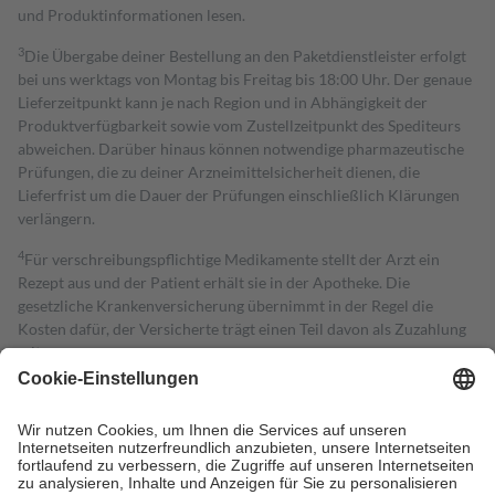
und Produktinformationen lesen.
3
Die Übergabe deiner Bestellung an den Paketdienstleister erfolgt
bei uns werktags von Montag bis Freitag bis 18:00 Uhr. Der genaue
Lieferzeitpunkt kann je nach Region und in Abhängigkeit der
Produktverfügbarkeit sowie vom Zustellzeitpunkt des Spediteurs
abweichen. Darüber hinaus können notwendige pharmazeutische
Prüfungen, die zu deiner Arzneimittelsicherheit dienen, die
Lieferfrist um die Dauer der Prüfungen einschließlich Klärungen
verlängern.
4
Für verschreibungspflichtige Medikamente stellt der Arzt ein
Rezept aus und der Patient erhält sie in der Apotheke. Die
gesetzliche Krankenversicherung übernimmt in der Regel die
Kosten dafür, der Versicherte trägt einen Teil davon als Zuzahlung
mit.
Grundsätzlich leisten Mitglieder Zuzahlungen in Höhe von zehn
Prozent des Abgabepreises,
mindestens
jedoch
fünf Euro
und
höchstens zehn Euro.
Es sind jedoch nie mehr als die tatsächlichen
Kosten der Leistung zu entrichten.
Diese Regeln gelten grundsätzlich auch für Online-Apotheken.
Bei Heilmitteln und häuslicher Krankenpflege beträgt die