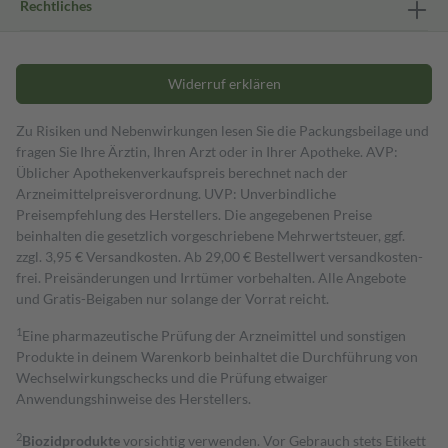
Rechtliches
Widerruf erklären
Zu Risiken und Nebenwirkungen lesen Sie die Packungsbeilage und
fragen Sie Ihre Ärztin, Ihren Arzt oder in Ihrer Apotheke. AVP:
Üblicher Apothekenverkaufspreis berechnet nach der
Arzneimittelpreisverordnung. UVP: Unverbindliche
Preisempfehlung des Herstellers. Die angegebenen Preise
beinhalten die gesetzlich vorgeschriebene Mehrwertsteuer, ggf.
zzgl. 3,95 € Versandkosten. Ab 29,00 € Bestell­wert versand­kosten­
frei. Preisänderungen und Irrtümer vorbehalten. Alle Angebote
und Gratis-Beigaben nur solange der Vorrat reicht.
1
Eine pharmazeutische Prüfung der Arzneimittel und sonstigen
Produkte in deinem Warenkorb beinhaltet die Durchführung von
Wechselwirkungschecks und die Prüfung etwaiger
Anwendungshinweise des Herstellers.
2
Biozidprodukte
vorsichtig verwenden. Vor Gebrauch stets Etikett