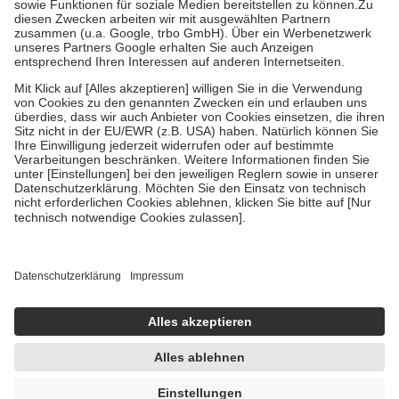
Zuzahlung zehn Prozent der Kosten sowie zehn Euro je
Verordnung.
Um das Engagement der Versicherten für ihre eigene Gesundheit zu
stärken und die besondere Stellung der Familie zu unterstützen,
fallen
keine Zuzahlungen
an bei:
• Kindern und Jugendlichen bis zum vollendeten 18. Lebensjahr
mit Ausnahme der Fahrkosten
• Untersuchungen zur Vorsorge und Früherkennung, die von der
GKV getragen werden
• empfohlenen Schutzimpfungen
• Harn- und Blutteststreifen
Wir nutzen Trusted Shops als unabhängigen Dienstleister für die
Einholung von Bewertungen. Trusted Shops hat Maßnahmen
getroffen, um sicherzustellen, dass es sich um echte Bewertungen
handelt. Mehr Informationen findest du hier:
https://help.etrusted.com/hc/de/articles/4419944605341
Einige Bilder und Inhalte wurden unter Zuhilfenahme künstlicher
Intelligenz erstellt.