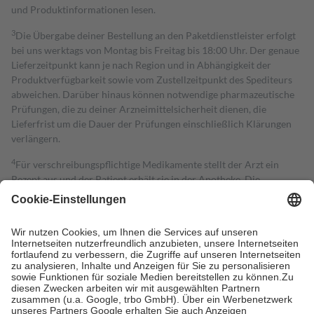
und Produktinformationen lesen.
3
Die Übergabe deiner Bestellung an den Paketdienstleister erfolgt
bei uns werktags von Montag bis Freitag bis 18:00 Uhr. Der genaue
Lieferzeitpunkt kann je nach Region und in Abhängigkeit der
Produktverfügbarkeit sowie vom Zustellzeitpunkt des Spediteurs
abweichen. Darüber hinaus können notwendige pharmazeutische
Prüfungen, die zu deiner Arzneimittelsicherheit dienen, die
Lieferfrist um die Dauer der Prüfungen einschließlich Klärungen
verlängern.
4
Für verschreibungspflichtige Medikamente stellt der Arzt ein
Rezept aus und der Patient erhält sie in der Apotheke. Die
gesetzliche Krankenversicherung übernimmt in der Regel die
Kosten dafür, der Versicherte trägt einen Teil davon als Zuzahlung
mit.
Grundsätzlich leisten Mitglieder Zuzahlungen in Höhe von zehn
Prozent des Abgabepreises,
mindestens
jedoch
fünf Euro
und
höchstens zehn Euro.
Es sind jedoch nie mehr als die tatsächlichen
Kosten der Leistung zu entrichten.
Diese Regeln gelten grundsätzlich auch für Online-Apotheken.
Bei Heilmitteln und häuslicher Krankenpflege beträgt die