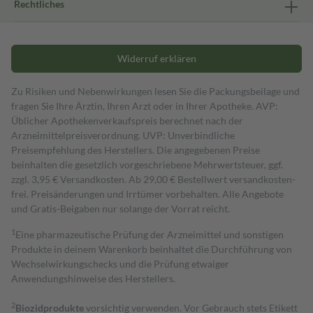
Rechtliches
Widerruf erklären
Zu Risiken und Nebenwirkungen lesen Sie die Packungsbeilage und
fragen Sie Ihre Ärztin, Ihren Arzt oder in Ihrer Apotheke. AVP:
Üblicher Apothekenverkaufspreis berechnet nach der
Arzneimittelpreisverordnung. UVP: Unverbindliche
Preisempfehlung des Herstellers. Die angegebenen Preise
beinhalten die gesetzlich vorgeschriebene Mehrwertsteuer, ggf.
zzgl. 3,95 € Versandkosten. Ab 29,00 € Bestell­wert versand­kosten­
frei. Preisänderungen und Irrtümer vorbehalten. Alle Angebote
und Gratis-Beigaben nur solange der Vorrat reicht.
1
Eine pharmazeutische Prüfung der Arzneimittel und sonstigen
Produkte in deinem Warenkorb beinhaltet die Durchführung von
Wechselwirkungschecks und die Prüfung etwaiger
Anwendungshinweise des Herstellers.
2
Biozidprodukte
vorsichtig verwenden. Vor Gebrauch stets Etikett