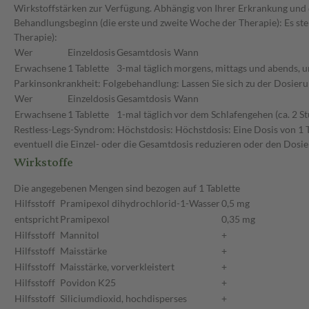
Wirkstoffstärken zur Verfügung. Abhängig von Ihrer Erkrankung und 
Behandlungsbeginn (die erste und zweite Woche der Therapie): Es st
Therapie):
Wer
Einzeldosis
Gesamtdosis
Wann
Erwachsene
1 Tablette
3-mal täglich
morgens, mittags und abends, u
Parkinsonkrankheit: Folgebehandlung: Lassen Sie sich zu der Dosier
Wer
Einzeldosis
Gesamtdosis
Wann
Erwachsene
1 Tablette
1-mal täglich
vor dem Schlafengehen (ca. 2 S
Restless-Legs-Syndrom: Höchstdosis: Höchstdosis: Eine Dosis von 1 T
eventuell die Einzel- oder die Gesamtdosis reduzieren oder den Dosi
Wirkstoffe
Die angegebenen Mengen sind bezogen auf 1 Tablette
Hilfsstoff
Pramipexol dihydrochlorid-1-Wasser
0,5 mg
entspricht
Pramipexol
0,35 mg
Hilfsstoff
Mannitol
+
Hilfsstoff
Maisstärke
+
Hilfsstoff
Maisstärke, vorverkleistert
+
Hilfsstoff
Povidon K25
+
Hilfsstoff
Siliciumdioxid, hochdisperses
+