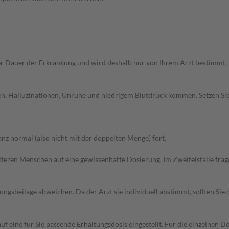
r Dauer der Erkrankung und wird deshalb nur von Ihrem Arzt bestimmt.
hen, Halluzinationen, Unruhe und niedrigem Blutdruck kommen. Setzen S
z normal (also nicht mit der doppelten Menge) fort.
d älteren Menschen auf eine gewissenhafte Dosierung. Im Zweifelsfalle f
gsbeilage abweichen. Da der Arzt sie individuell abstimmt, sollten Si
f eine für Sie passende Erhaltungsdosis eingestellt. Für die einzelnen D