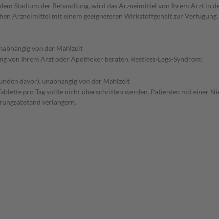
dem Stadium der Behandlung, wird das Arzneimittel von Ihrem Arzt in d
ehen Arzneimittel mit einem geeigneteren Wirkstoffgehalt zur Verfügung
nabhängig von der Mahlzeit
ung von Ihrem Arzt oder Apotheker beraten. Restless-Legs-Syndrom:
tunden davor), unabhängig von der Mahlzeit
ablette pro Tag sollte nicht überschritten werden. Patienten mit einer 
erungsabstand verlängern.