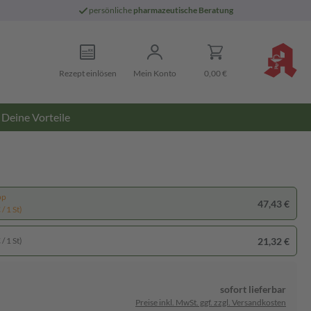
persönliche
pharmazeutische Beratung
Rezept einlösen
Mein Konto
0,00 €
Deine Vorteile
pp
47,43 €
/ 1 St)
21,32 €
/ 1 St)
sofort lieferbar
Preise inkl. MwSt. ggf. zzgl. Versandkosten