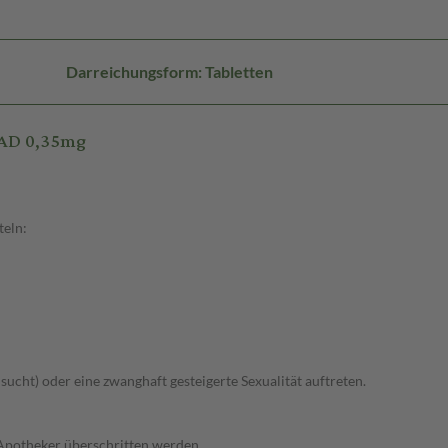
Darreichungsform: Tabletten
TAD 0,35mg
teln:
lsucht) oder eine zwanghaft gesteigerte Sexualität auftreten.
 Apotheker überschritten werden.