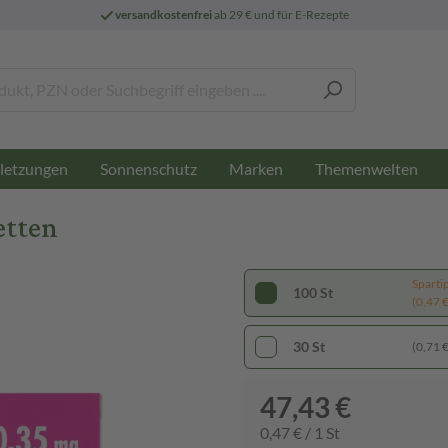
versandkostenfrei
ab 29 € und für E-Rezepte
letzungen
Sonnenschutz
Marken
Themenwelten
etten
Sparti
100 St
(0,47 € 
30 St
(0,71 € 
47,43 €
0,47 € / 1 St