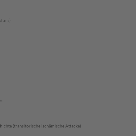
ltnis)
r:
ichte (transitorische ischämische Attacke)