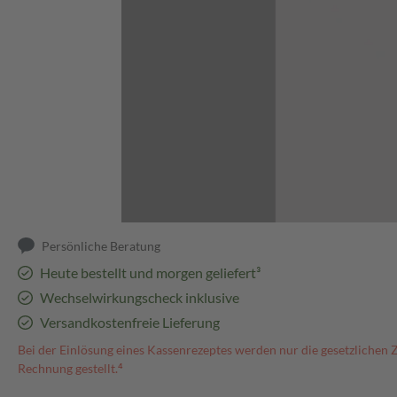
Abbildung kann abweichen
Persönliche Beratung
Heute bestellt und morgen geliefert³
Wechselwirkungscheck inklusive
Versandkostenfreie Lieferung
Bei der Einlösung eines Kassenrezeptes werden nur die gesetzlichen 
Rechnung gestellt.⁴