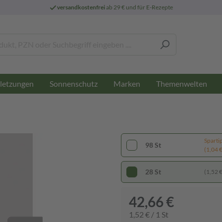
versandkostenfrei
ab 29 € und für E-Rezepte
letzungen
Sonnenschutz
Marken
Themenwelten
Sparti
98 St
(1,04 € 
28 St
(1,52 € 
42,66 €
1,52 € / 1 St