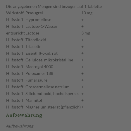
Die angegebenen Mengen sind bezogen auf 1 Tablette
Wirkstoff
Prasugrel
10 mg
Hilfsstoff
Hypromellose
+
Hilfsstoff
Lactose-1-Wasser
+
entspricht
Lactose
3 mg
Hilfsstoff
Titandioxid
+
Hilfsstoff
Triacetin
+
Hilfsstoff
Eisen(III)-oxid, rot
+
Hilfsstoff
Cellulose, mikrokristalline
+
Hilfsstoff
Macrogol 4000
+
Hilfsstoff
Poloxamer 188
+
Hilfsstoff
Fumarsäure
+
Hilfsstoff
Croscarmellose natrium
+
Hilfsstoff
Siliciumdioxid, hochdisperses
+
Hilfsstoff
Mannitol
+
Hilfsstoff
Magnesium stearat (pflanzlich)
+
Aufbewahrung
Aufbewahrung