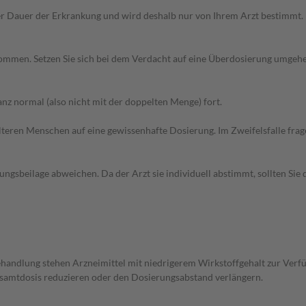
r Dauer der Erkrankung und wird deshalb nur von Ihrem Arzt bestimmt.
 kommen. Setzen Sie sich bei dem Verdacht auf eine Überdosierung umgeh
z normal (also nicht mit der doppelten Menge) fort.
d älteren Menschen auf eine gewissenhafte Dosierung. Im Zweifelsfalle f
gsbeilage abweichen. Da der Arzt sie individuell abstimmt, sollten Si
andlung stehen Arzneimittel mit niedrigerem Wirkstoffgehalt zur Verfü
Gesamtdosis reduzieren oder den Dosierungsabstand verlängern.