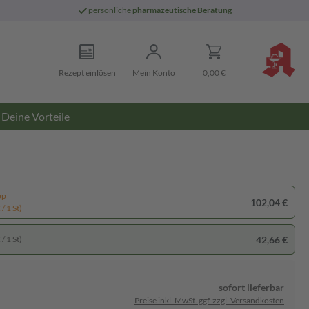
persönliche
pharmazeutische Beratung
Rezept einlösen
Mein Konto
0,00 €
Deine Vorteile
pp
102,04 €
/ 1 St)
42,66 €
/ 1 St)
sofort lieferbar
Preise inkl. MwSt. ggf. zzgl. Versandkosten