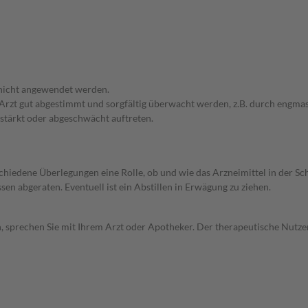
 nicht angewendet werden.
em Arzt gut abgestimmt und sorgfältig überwacht werden, z.B. durch en
stärkt oder abgeschwächt auftreten.
rschiedene Überlegungen eine Rolle, ob und wie das Arzneimittel in der
en abgeraten. Eventuell ist ein Abstillen in Erwägung zu ziehen.
, sprechen Sie mit Ihrem Arzt oder Apotheker. Der therapeutische Nutzen