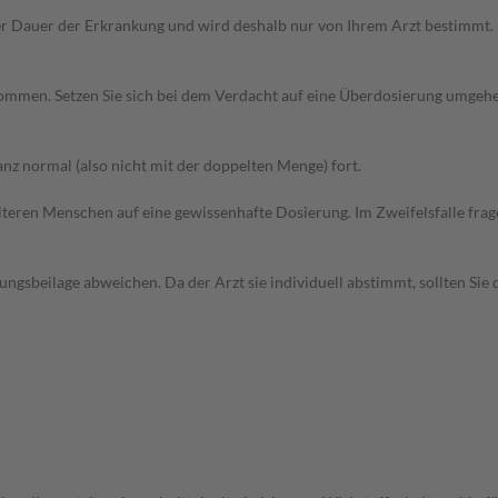
r Dauer der Erkrankung und wird deshalb nur von Ihrem Arzt bestimmt.
 kommen. Setzen Sie sich bei dem Verdacht auf eine Überdosierung umgeh
z normal (also nicht mit der doppelten Menge) fort.
d älteren Menschen auf eine gewissenhafte Dosierung. Im Zweifelsfalle f
gsbeilage abweichen. Da der Arzt sie individuell abstimmt, sollten Si