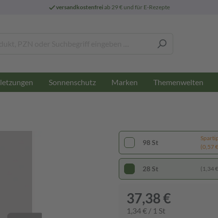
versandkostenfrei
ab 29 € und für E-Rezepte
letzungen
Sonnenschutz
Marken
Themenwelten
Sparti
98 St
(0,57 € 
28 St
(1,34 € 
37,38 €
1,34 € / 1 St