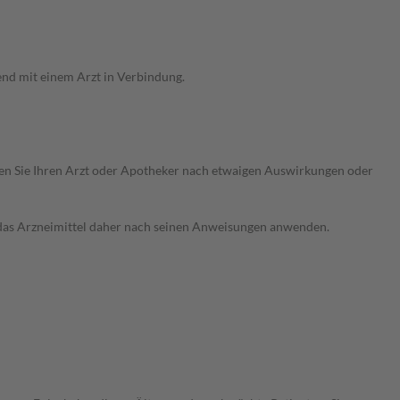
end mit einem Arzt in Verbindung.
ragen Sie Ihren Arzt oder Apotheker nach etwaigen Auswirkungen oder
e das Arzneimittel daher nach seinen Anweisungen anwenden.