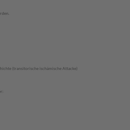
rden.
ichte (transitorische ischämische Attacke)
r: