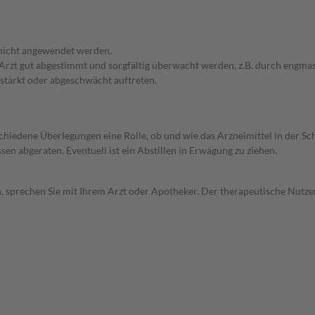
 nicht angewendet werden.
em Arzt gut abgestimmt und sorgfältig überwacht werden, z.B. durch en
stärkt oder abgeschwächt auftreten.
rschiedene Überlegungen eine Rolle, ob und wie das Arzneimittel in der
en abgeraten. Eventuell ist ein Abstillen in Erwägung zu ziehen.
, sprechen Sie mit Ihrem Arzt oder Apotheker. Der therapeutische Nutzen