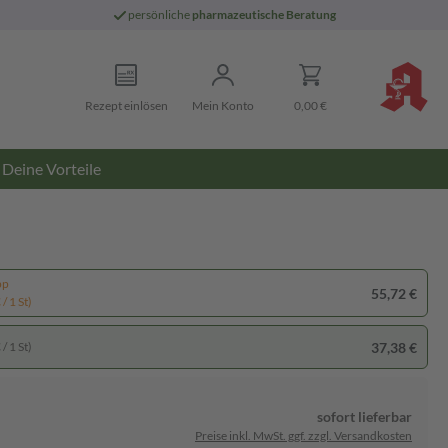
persönliche
pharmazeutische Beratung
Rezept einlösen
Mein Konto
0,00 €
Deine Vorteile
pp
55,72 €
/ 1 St)
37,38 €
/ 1 St)
sofort lieferbar
Preise inkl. MwSt. ggf. zzgl. Versandkosten