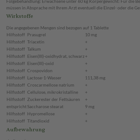
Folgebehandlung: Erwachsene unter 60 kg Körpergewicht: Für die Beh
müssen in Absprache mit Ihrem Arzt eventuell die Einzel- oder die 
Wirkstoffe
Die angegebenen Mengen sind bezogen auf 1 Tablette
Hilfsstoff
Prasugrel
10 mg
Hilfsstoff
Triacetin
+
Hilfsstoff
Talkum
+
Hilfsstoff
Eisen(III)-oxidhydrat, schwarz
+
Hilfsstoff
Eisen(III)-oxid
+
Hilfsstoff
Crospovidon
+
Hilfsstoff
Lactose-1-Wasser
111,38 mg
Hilfsstoff
Croscarmellose natrium
+
Hilfsstoff
Cellulose, mikrokristalline
+
Hilfsstoff
Zuckerester der Fettsäuren
+
entspricht
Saccharose stearat
9 mg
Hilfsstoff
Hypromellose
+
Hilfsstoff
Titandioxid
+
Aufbewahrung