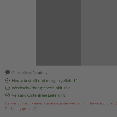
Abbildung kann abweichen
Persönliche Beratung
Heute bestellt und morgen geliefert³
Wechselwirkungscheck inklusive
Versandkostenfreie Lieferung
Bei der Einlösung eines Kassenrezeptes werden nur die gesetzlichen 
Rechnung gestellt.⁴