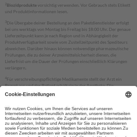
2
Biozidprodukte
vorsichtig verwenden. Vor Gebrauch stets Etikett
und Produktinformationen lesen.
3
Die Übergabe deiner Bestellung an den Paketdienstleister erfolgt
bei uns werktags von Montag bis Freitag bis 18:00 Uhr. Der genaue
Lieferzeitpunkt kann je nach Region und in Abhängigkeit der
Produktverfügbarkeit sowie vom Zustellzeitpunkt des Spediteurs
abweichen. Darüber hinaus können notwendige pharmazeutische
Prüfungen, die zu deiner Arzneimittelsicherheit dienen, die
Lieferfrist um die Dauer der Prüfungen einschließlich Klärungen
verlängern.
4
Für verschreibungspflichtige Medikamente stellt der Arzt ein
Rezept aus und der Patient erhält sie in der Apotheke. Die
gesetzliche Krankenversicherung übernimmt in der Regel die
Kosten dafür, der Versicherte trägt einen Teil davon als Zuzahlung
mit.
Grundsätzlich leisten Mitglieder Zuzahlungen in Höhe von zehn
Prozent des Abgabepreises,
mindestens
jedoch
fünf Euro
und
höchstens zehn Euro.
Es sind jedoch nie mehr als die tatsächlichen
Kosten der Leistung zu entrichten.
Diese Regeln gelten grundsätzlich auch für Online-Apotheken.