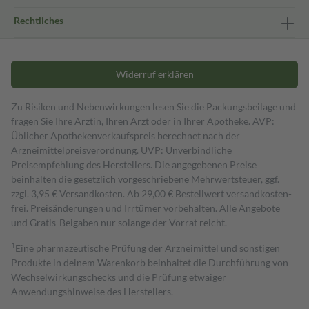
Rechtliches
Widerruf erklären
Zu Risiken und Nebenwirkungen lesen Sie die Packungsbeilage und
fragen Sie Ihre Ärztin, Ihren Arzt oder in Ihrer Apotheke. AVP:
Üblicher Apothekenverkaufspreis berechnet nach der
Arzneimittelpreisverordnung. UVP: Unverbindliche
Preisempfehlung des Herstellers. Die angegebenen Preise
beinhalten die gesetzlich vorgeschriebene Mehrwertsteuer, ggf.
zzgl. 3,95 € Versandkosten. Ab 29,00 € Bestell­wert versand­kosten­
frei. Preisänderungen und Irrtümer vorbehalten. Alle Angebote
und Gratis-Beigaben nur solange der Vorrat reicht.
1
Eine pharmazeutische Prüfung der Arzneimittel und sonstigen
Produkte in deinem Warenkorb beinhaltet die Durchführung von
Wechselwirkungschecks und die Prüfung etwaiger
Anwendungshinweise des Herstellers.