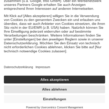
Bei Heilmitteln und häuslicher Krankenpflege beträgt die
Zuzahlung zehn Prozent der Kosten sowie zehn Euro je
Verordnung.
Um das Engagement der Versicherten für ihre eigene Gesundheit zu
stärken und die besondere Stellung der Familie zu unterstützen,
fallen
keine Zuzahlungen
an bei:
• Kindern und Jugendlichen bis zum vollendeten 18. Lebensjahr
mit Ausnahme der Fahrkosten
• Untersuchungen zur Vorsorge und Früherkennung, die von der
GKV getragen werden
• empfohlenen Schutzimpfungen
• Harn- und Blutteststreifen
Wir nutzen Trusted Shops als unabhängigen Dienstleister für die
Einholung von Bewertungen. Trusted Shops hat Maßnahmen
getroffen, um sicherzustellen, dass es sich um echte Bewertungen
handelt. Mehr Informationen findest du hier:
https://help.etrusted.com/hc/de/articles/4419944605341