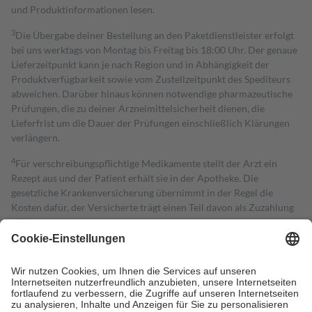
und Produktinformationen lesen.
3
Die Übergabe deiner Bestellung an den Paketdienstleister erfolgt
bei uns werktags von Montag bis Freitag bis 18:00 Uhr. Der genaue
Lieferzeitpunkt kann je nach Region und in Abhängigkeit der
Produktverfügbarkeit sowie vom Zustellzeitpunkt des Spediteurs
abweichen. Darüber hinaus können notwendige pharmazeutische
Prüfungen, die zu deiner Arzneimittelsicherheit dienen, die
Lieferfrist um die Dauer der Prüfungen einschließlich Klärungen
verlängern.
4
Für verschreibungspflichtige Medikamente stellt der Arzt ein
Rezept aus und der Patient erhält sie in der Apotheke. Die
gesetzliche Krankenversicherung übernimmt in der Regel die
Kosten dafür, der Versicherte trägt einen Teil davon als Zuzahlung
mit.
Grundsätzlich leisten Mitglieder Zuzahlungen in Höhe von zehn
Prozent des Abgabepreises,
mindestens
jedoch
fünf Euro
und
höchstens zehn Euro.
Es sind jedoch nie mehr als die tatsächlichen
Kosten der Leistung zu entrichten.
Diese Regeln gelten grundsätzlich auch für Online-Apotheken.
Bei Heilmitteln und häuslicher Krankenpflege beträgt die