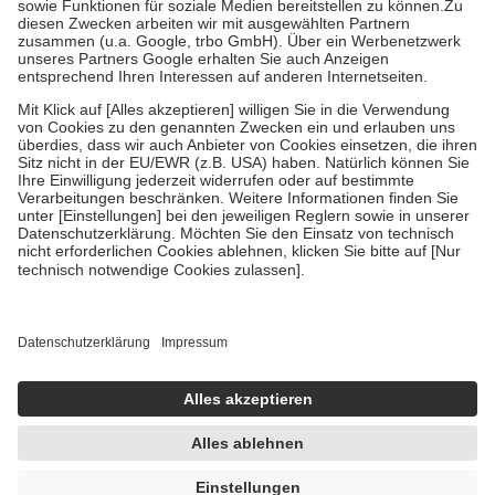
Zuzahlung zehn Prozent der Kosten sowie zehn Euro je
Verordnung.
Um das Engagement der Versicherten für ihre eigene Gesundheit zu
stärken und die besondere Stellung der Familie zu unterstützen,
fallen
keine Zuzahlungen
an bei:
• Kindern und Jugendlichen bis zum vollendeten 18. Lebensjahr
mit Ausnahme der Fahrkosten
• Untersuchungen zur Vorsorge und Früherkennung, die von der
GKV getragen werden
• empfohlenen Schutzimpfungen
• Harn- und Blutteststreifen
Wir nutzen Trusted Shops als unabhängigen Dienstleister für die
Einholung von Bewertungen. Trusted Shops hat Maßnahmen
getroffen, um sicherzustellen, dass es sich um echte Bewertungen
handelt. Mehr Informationen findest du hier:
https://help.etrusted.com/hc/de/articles/4419944605341
Einige Bilder und Inhalte wurden unter Zuhilfenahme künstlicher
Intelligenz erstellt.