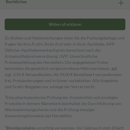
Rechtliches
Widerruf erklären
Zu Risiken und Nebenwirkungen lesen Sie die Packungsbeilage und
fragen Sie Ihre Ärztin, Ihren Arzt oder in Ihrer Apotheke. AVP:
Üblicher Apothekenverkaufspreis berechnet nach der
Arzneimittelpreisverordnung. UVP: Unverbindliche
Preisempfehlung des Herstellers. Die angegebenen Preise
beinhalten die gesetzlich vorgeschriebene Mehrwertsteuer, ggf.
zzgl. 3,95 € Versandkosten. Ab 29,00 € Bestell­wert versand­kosten­
frei. Preisänderungen und Irrtümer vorbehalten. Alle Angebote
und Gratis-Beigaben nur solange der Vorrat reicht.
1
Eine pharmazeutische Prüfung der Arzneimittel und sonstigen
Produkte in deinem Warenkorb beinhaltet die Durchführung von
Wechselwirkungschecks und die Prüfung etwaiger
Anwendungshinweise des Herstellers.
2
Biozidprodukte
vorsichtig verwenden. Vor Gebrauch stets Etikett