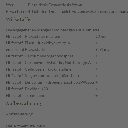
Wer
Einzeldosis
Gesamtdosis
Wann
Erwachsene
4 Tabletten
1-mal täglich
vorzugsweise abends, unabhäng
Wirkstoffe
Die angegebenen Mengen sind bezogen auf 1 Tablette
Hilfsstoff
Pravastatin natrium
10 mg
Hilfsstoff
Eisen(III)-oxidhydrat, gelb
+
entspricht
Pravastatin
9,51 mg
Hilfsstoff
Calciumhydrogenphosphat
+
Hilfsstoff
Carboxymethylstärke, Natrium Typ A
+
Hilfsstoff
Cellulose, mikrokristalline
+
Hilfsstoff
Magnesium stearat (pflanzlich)
+
Hilfsstoff
Dinatriumhydrogenphosphat-2-Wasser
+
Hilfsstoff
Povidon K30
+
Hilfsstoff
Trometamol
+
Aufbewahrung
Aufbewahrung
Das Arzneimittel muss