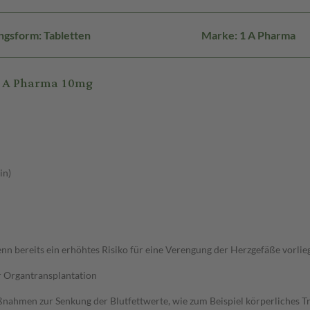
ngsform: Tabletten
Marke: 1 A Pharma
-1 A Pharma 10mg
in)
 bereits ein erhöhtes Risiko für eine Verengung der Herzgefäße vorlie
r Organtransplantation
ahmen zur Senkung der Blutfettwerte, wie zum Beispiel körperliches Trai