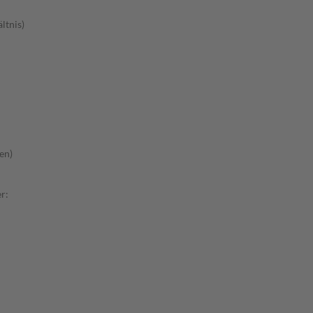
ltnis)
en)
r: