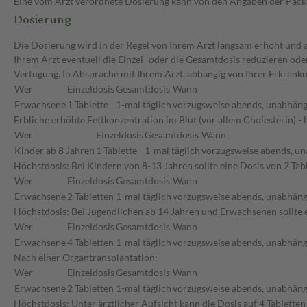
Eine vom Arzt verordnete Dosierung kann von den Angaben der Packun
Dosierung
Die Dosierung wird in der Regel von Ihrem Arzt langsam erhöht und au
Ihrem Arzt eventuell die Einzel- oder die Gesamtdosis reduzieren od
Verfügung. In Absprache mit Ihrem Arzt, abhängig von Ihrer Erkrank
Wer
Einzeldosis
Gesamtdosis
Wann
Erwachsene
1 Tablette
1-mal täglich
vorzugsweise abends, unabhäng
Erbliche erhöhte Fettkonzentration im Blut (vor allem Cholesterin) - 
Wer
Einzeldosis
Gesamtdosis
Wann
Kinder ab 8 Jahren
1 Tablette
1-mal täglich
vorzugsweise abends, un
Höchstdosis: Bei Kindern von 8-13 Jahren sollte eine Dosis von 2 Tab
Wer
Einzeldosis
Gesamtdosis
Wann
Erwachsene
2 Tabletten
1-mal täglich
vorzugsweise abends, unabhäng
Höchstdosis: Bei Jugendlichen ab 14 Jahren und Erwachsenen sollte e
Wer
Einzeldosis
Gesamtdosis
Wann
Erwachsene
4 Tabletten
1-mal täglich
vorzugsweise abends, unabhäng
Nach einer Organtransplantation:
Wer
Einzeldosis
Gesamtdosis
Wann
Erwachsene
2 Tabletten
1-mal täglich
vorzugsweise abends, unabhäng
Höchstdosis: Unter ärztlicher Aufsicht kann die Dosis auf 4 Tablet