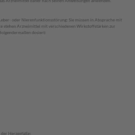
e das Arzneimittel daher nach seinen Anweisungen anwenden.
r Leber- oder Nierenfunktionsstörung: Sie müssen in Absprache mit
te stehen Arzneimittel mit verschiedenen Wirkstoffstärken zur
 folgendermaßen dosiert:
 der Herzgefäße: