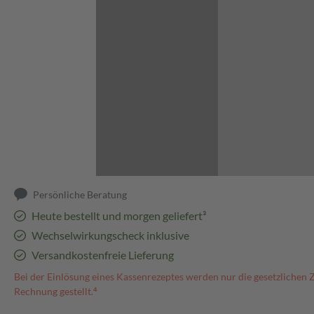
Abbildung kann abweichen
Persönliche Beratung
Heute bestellt und morgen geliefert³
Wechselwirkungscheck inklusive
Versandkostenfreie Lieferung
Bei der Einlösung eines Kassenrezeptes werden nur die gesetzlichen 
Rechnung gestellt.⁴