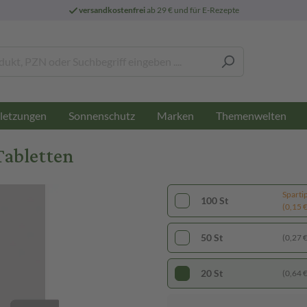
versandkostenfrei
ab 29 € und für E-Rezepte
letzungen
Sonnenschutz
Marken
Themenwelten
Tabletten
Sparti
100 St
(0,15 € 
50 St
(0,27 € 
20 St
(0,64 € 