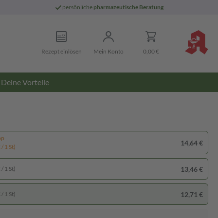
persönliche
pharmazeutische Beratung
Rezept einlösen
Mein Konto
0,00 €
Deine Vorteile
pp
14,64 €
/ 1 St)
13,46 €
/ 1 St)
12,71 €
/ 1 St)