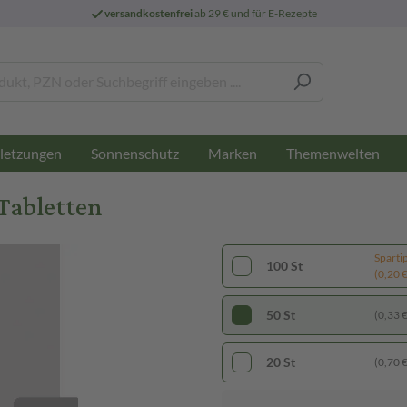
versandkostenfrei
ab 29 € und für E-Rezepte
letzungen
Sonnenschutz
Marken
Themenwelten
Tabletten
Sparti
100 St
(0,20 € 
50 St
(0,33 € 
20 St
(0,70 € 