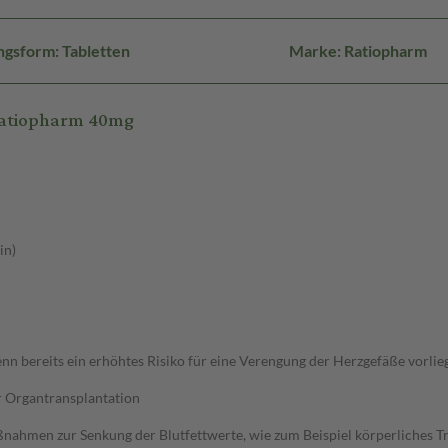
gsform: Tabletten
Marke: Ratiopharm
-ratiopharm 40mg
in)
 bereits ein erhöhtes Risiko für eine Verengung der Herzgefäße vorlie
r Organtransplantation
ahmen zur Senkung der Blutfettwerte, wie zum Beispiel körperliches Trai