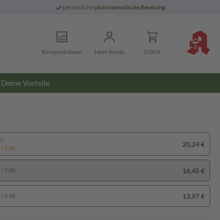
persönliche
pharmazeutische Beratung
Rezept einlösen
Mein Konto
0,00 €
Deine Vorteile
pp
20,24 €
/ 1 St)
16,45 €
/ 1 St)
13,97 €
/ 1 St)