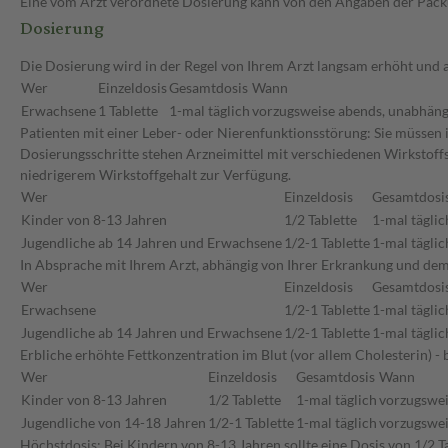
Eine vom Arzt verordnete Dosierung kann von den Angaben der Packun
Dosierung
Die Dosierung wird in der Regel von Ihrem Arzt langsam erhöht und 
Wer
Einzeldosis
Gesamtdosis
Wann
Erwachsene
1 Tablette
1-mal täglich
vorzugsweise abends, unabhäng
Patienten mit einer Leber- oder Nierenfunktionsstörung: Sie müssen 
Dosierungsschritte stehen Arzneimittel mit verschiedenen Wirkstoffs
niedrigerem Wirkstoffgehalt zur Verfügung.
Wer
Einzeldosis
Gesamtdosi
Kinder von 8-13 Jahren
1/2 Tablette
1-mal täglic
Jugendliche ab 14 Jahren und Erwachsene
1/2-1 Tablette
1-mal täglic
In Absprache mit Ihrem Arzt, abhängig von Ihrer Erkrankung und dem
Wer
Einzeldosis
Gesamtdosi
Erwachsene
1/2-1 Tablette
1-mal täglic
Jugendliche ab 14 Jahren und Erwachsene
1/2-1 Tablette
1-mal täglic
Erbliche erhöhte Fettkonzentration im Blut (vor allem Cholesterin) - 
Wer
Einzeldosis
Gesamtdosis
Wann
Kinder von 8-13 Jahren
1/2 Tablette
1-mal täglich
vorzugswei
Jugendliche von 14-18 Jahren
1/2-1 Tablette
1-mal täglich
vorzugswei
Höchstdosis: Bei Kindern von 8-13 Jahren sollte eine Dosis von 1/2 T