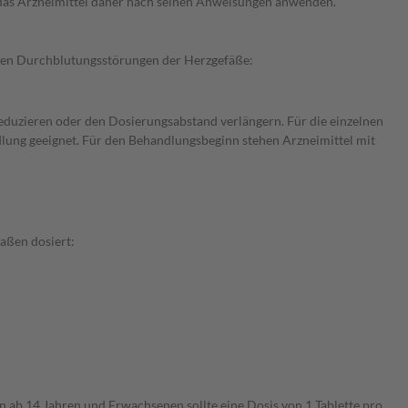
e das Arzneimittel daher nach seinen Anweisungen anwenden.
gegen Durchblutungsstörungen der Herzgefäße:
reduzieren oder den Dosierungsabstand verlängern. Für die einzelnen
dlung geeignet. Für den Behandlungsbeginn stehen Arzneimittel mit
aßen dosiert:
en ab 14 Jahren und Erwachsenen sollte eine Dosis von 1 Tablette pro