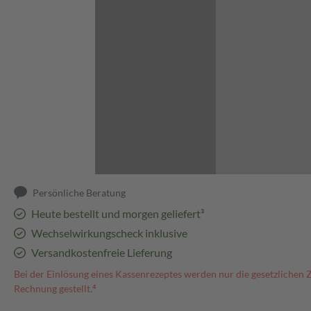
Abbildung kann abweichen
Persönliche Beratung
Heute bestellt und morgen geliefert³
Wechselwirkungscheck inklusive
Versandkostenfreie Lieferung
Bei der Einlösung eines Kassenrezeptes werden nur die gesetzlichen 
Rechnung gestellt.⁴