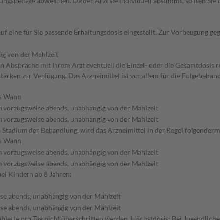
gsbeilage abweichen. Da der Arzt sie individuell abstimmt, sollten Si
auf eine für Sie passende Erhaltungsdosis eingestellt. Zur Vorbeugung 
ig von der Mahlzeit
in Absprache mit Ihrem Arzt eventuell die Einzel- oder die Gesamtdosis 
tärken zur Verfügung. Das Arzneimittel ist vor allem für die Folgebehan
s
Wann
h
vorzugsweise abends, unabhängig von der Mahlzeit
h
vorzugsweise abends, unabhängig von der Mahlzeit
 Stadium der Behandlung, wird das Arzneimittel in der Regel folgenderm
s
Wann
h
vorzugsweise abends, unabhängig von der Mahlzeit
h
vorzugsweise abends, unabhängig von der Mahlzeit
bei Kindern ab 8 Jahren:
se abends, unabhängig von der Mahlzeit
se abends, unabhängig von der Mahlzeit
ablette pro Tag nicht überschritten werden. Höchstdosis: Bei Jugendlich