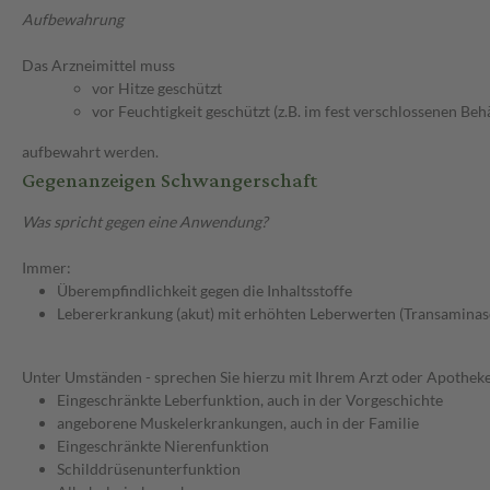
Aufbewahrung
Das Arzneimittel muss
vor Hitze geschützt
vor Feuchtigkeit geschützt (z.B. im fest verschlossenen Behä
aufbewahrt werden.
Gegenanzeigen Schwangerschaft
Was spricht gegen eine Anwendung?
Immer:
Überempfindlichkeit gegen die Inhaltsstoffe
Lebererkrankung (akut) mit erhöhten Leberwerten (Transaminas
Unter Umständen - sprechen Sie hierzu mit Ihrem Arzt oder Apotheke
Eingeschränkte Leberfunktion, auch in der Vorgeschichte
angeborene Muskelerkrankungen, auch in der Familie
Eingeschränkte Nierenfunktion
Schilddrüsenunterfunktion