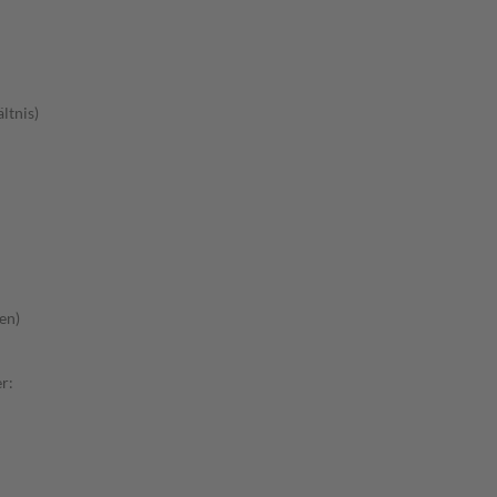
ltnis)
en)
r: