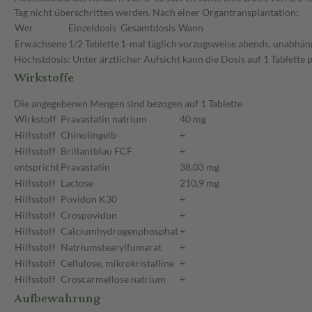
Tag nicht überschritten werden. Nach einer Organtransplantation:
Wer
Einzeldosis
Gesamtdosis
Wann
Erwachsene
1/2 Tablette
1-mal täglich
vorzugsweise abends, unabhäng
Höchstdosis: Unter ärztlicher Aufsicht kann die Dosis auf 1 Tablette 
Wirkstoffe
Die angegebenen Mengen sind bezogen auf 1 Tablette
Wirkstoff
Pravastatin natrium
40 mg
Hilfsstoff
Chinolingelb
+
Hilfsstoff
Brillantblau FCF
+
entspricht
Pravastatin
38,03 mg
Hilfsstoff
Lactose
210,9 mg
Hilfsstoff
Povidon K30
+
Hilfsstoff
Crospovidon
+
Hilfsstoff
Calciumhydrogenphosphat
+
Hilfsstoff
Natriumstearylfumarat
+
Hilfsstoff
Cellulose, mikrokristalline
+
Hilfsstoff
Croscarmellose natrium
+
Aufbewahrung