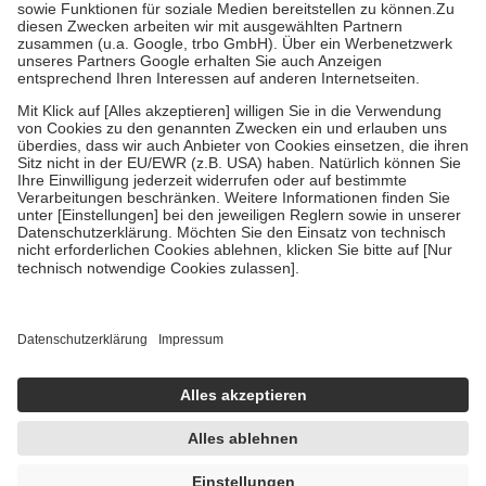
Zuzahlung zehn Prozent der Kosten sowie zehn Euro je
Verordnung.
Um das Engagement der Versicherten für ihre eigene Gesundheit zu
stärken und die besondere Stellung der Familie zu unterstützen,
fallen
keine Zuzahlungen
an bei:
• Kindern und Jugendlichen bis zum vollendeten 18. Lebensjahr
mit Ausnahme der Fahrkosten
• Untersuchungen zur Vorsorge und Früherkennung, die von der
GKV getragen werden
• empfohlenen Schutzimpfungen
• Harn- und Blutteststreifen
Wir nutzen Trusted Shops als unabhängigen Dienstleister für die
Einholung von Bewertungen. Trusted Shops hat Maßnahmen
getroffen, um sicherzustellen, dass es sich um echte Bewertungen
handelt. Mehr Informationen findest du hier:
https://help.etrusted.com/hc/de/articles/4419944605341
Einige Bilder und Inhalte wurden unter Zuhilfenahme künstlicher
Intelligenz erstellt.