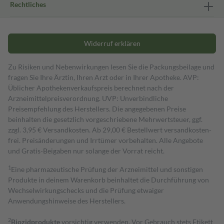
Rechtliches
Widerruf erklären
Zu Risiken und Nebenwirkungen lesen Sie die Packungsbeilage und
fragen Sie Ihre Ärztin, Ihren Arzt oder in Ihrer Apotheke. AVP:
Üblicher Apothekenverkaufspreis berechnet nach der
Arzneimittelpreisverordnung. UVP: Unverbindliche
Preisempfehlung des Herstellers. Die angegebenen Preise
beinhalten die gesetzlich vorgeschriebene Mehrwertsteuer, ggf.
zzgl. 3,95 € Versandkosten. Ab 29,00 € Bestell­wert versand­kosten­
frei. Preisänderungen und Irrtümer vorbehalten. Alle Angebote
und Gratis-Beigaben nur solange der Vorrat reicht.
1
Eine pharmazeutische Prüfung der Arzneimittel und sonstigen
Produkte in deinem Warenkorb beinhaltet die Durchführung von
Wechselwirkungschecks und die Prüfung etwaiger
Anwendungshinweise des Herstellers.
2
Biozidprodukte
vorsichtig verwenden. Vor Gebrauch stets Etikett