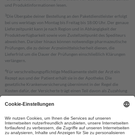
und Produktinformationen lesen.
3
Die Übergabe deiner Bestellung an den Paketdienstleister erfolgt
bei uns werktags von Montag bis Freitag bis 18:00 Uhr. Der genaue
Lieferzeitpunkt kann je nach Region und in Abhängigkeit der
Produktverfügbarkeit sowie vom Zustellzeitpunkt des Spediteurs
abweichen. Darüber hinaus können notwendige pharmazeutische
Prüfungen, die zu deiner Arzneimittelsicherheit dienen, die
Lieferfrist um die Dauer der Prüfungen einschließlich Klärungen
verlängern.
4
Für verschreibungspflichtige Medikamente stellt der Arzt ein
Rezept aus und der Patient erhält sie in der Apotheke. Die
gesetzliche Krankenversicherung übernimmt in der Regel die
Kosten dafür, der Versicherte trägt einen Teil davon als Zuzahlung
mit.
Grundsätzlich leisten Mitglieder Zuzahlungen in Höhe von zehn
Prozent des Abgabepreises,
mindestens
jedoch
fünf Euro
und
höchstens zehn Euro.
Es sind jedoch nie mehr als die tatsächlichen
Kosten der Leistung zu entrichten.
Diese Regeln gelten grundsätzlich auch für Online-Apotheken.
Bei Heilmitteln und häuslicher Krankenpflege beträgt die