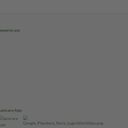
Bewerte uns
Sanicare App