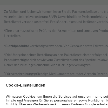
Zu Risiken und Nebenwirkungen lesen Sie die Packungsbeilage und fra
Arzneimittelpreisverordnung. UVP: Unverbindliche Preisempfehlung de
Bestell­wert versand­kosten­frei. Preisänderungen und Irrtümer vorbeh
1
Eine pharmazeutische Prüfung der Arzneimittel und sonstigen Pro
Herstellers.
2
Biozidprodukte
vorsichtig verwenden. Vor Gebrauch stets Etikett u
3
Die Übergabe deiner Bestellung an den Paketdienstleister erfolgt bei
Produktverfügbarkeit sowie vom Zustellzeitpunkt des Spediteurs abwe
Dauer der Prüfungen einschließlich Klärungen verlängern.
4
Für verschreibungspflichtige Medikamente stellt der Arzt ein Rezept 
trägt einen Teil davon als Zuzahlung mit.
Grundsätzlich leisten Mitglieder Zuzahlungen in Höhe von zehn Proz
zu entrichten.
Diese Regeln gelten grundsätzlich auch für Online-Apotheken.
Bei Heilmitteln und häuslicher Krankenpflege beträgt die Zuzahlung 
Um das Engagement der Versicherten für ihre eigene Gesundheit zu stä