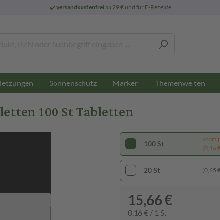
versandkostenfrei
ab 29 € und für E-Rezepte
letzungen
Sonnenschutz
Marken
Themenwelten
tten 100 St Tabletten
Sparti
100 St
(0,16 € 
20 St
(0,65 € 
15,66 €
0,16 € / 1 St