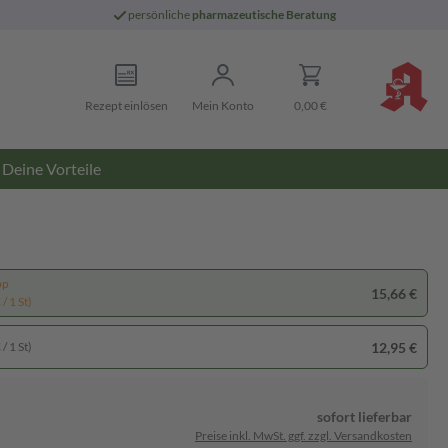
persönliche
pharmazeutische Beratung
Rezept einlösen
Mein Konto
0,00 €
Deine Vorteile
pp
15,66 €
/ 1 St)
12,95 €
/ 1 St)
sofort lieferbar
Preise inkl. MwSt. ggf. zzgl. Versandkosten