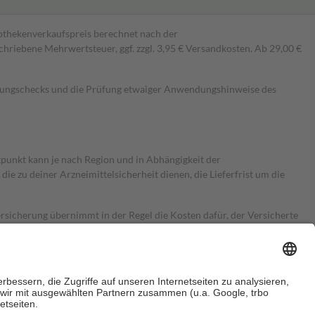
pothekenverkaufspreis berechnet nach der
hriebene Mehrwertsteuer, ggf. zzgl. 3,95 € Versandkosten. Ab 29,00 €
kungschecks und die Prüfung etwaiger Anwendungshinweise des
itpunkt kann je nach Region und in Abhängigkeit der
 zu deiner Arzneimittelsicherheit dienen, die Lieferfrist um die
ersicherung übernimmt in der Regel die Kosten dafür, der Versicherte
Euro.
Es sind jedoch nie mehr als die tatsächlichen Kosten der Leistung
e Zuzahlungen
an bei: