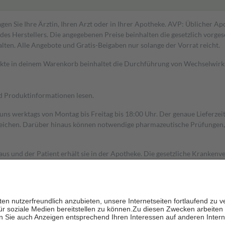
gen Sie Ihre Ärztin, Ihren Arzt oder in Ihrer Apotheke. AVP: Üblicher A
s Herstellers. Die angegebenen Preise beinhalten die gesetzlich vorgesc
alten. Alle Angebote und Gratis-Beigaben nur solange der Vorrat reicht.
dukte in deinem Warenkorb beinhaltet die Durchführung von Wechselwir
nd Produktinformationen lesen.
 uns werktags von Montag bis Freitag bis 18:00 Uhr. Der genaue Lieferze
ichen. Darüber hinaus können notwendige pharmazeutische Prüfungen, die
aus und der Patient erhält sie in der Apotheke. Die gesetzliche Krankenv
ent des Abgabepreises,
mindestens
jedoch
fünf Euro
und
höchstens zehn 
zehn Prozent der Kosten sowie zehn Euro je Verordnung.
rken und die besondere Stellung der Familie zu unterstützen, fallen
kein