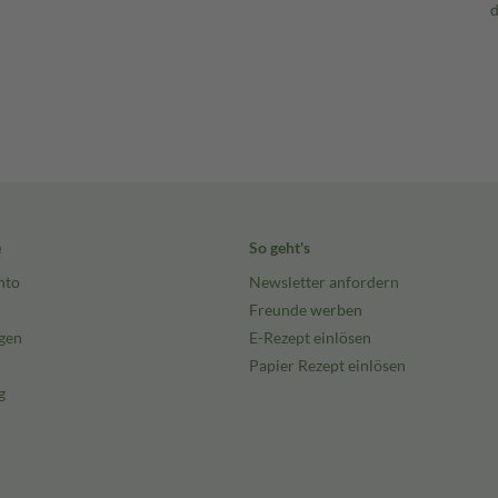
e
So geht's
nto
Newsletter anfordern
Freunde werben
gen
E-Rezept einlösen
Papier Rezept einlösen
g