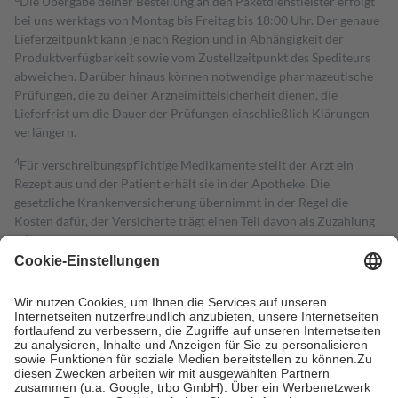
Die Übergabe deiner Bestellung an den Paketdienstleister erfolgt
bei uns werktags von Montag bis Freitag bis 18:00 Uhr. Der genaue
Lieferzeitpunkt kann je nach Region und in Abhängigkeit der
Produktverfügbarkeit sowie vom Zustellzeitpunkt des Spediteurs
abweichen. Darüber hinaus können notwendige pharmazeutische
Prüfungen, die zu deiner Arzneimittelsicherheit dienen, die
Lieferfrist um die Dauer der Prüfungen einschließlich Klärungen
verlängern.
4
Für verschreibungspflichtige Medikamente stellt der Arzt ein
Rezept aus und der Patient erhält sie in der Apotheke. Die
gesetzliche Krankenversicherung übernimmt in der Regel die
Kosten dafür, der Versicherte trägt einen Teil davon als Zuzahlung
mit.
Grundsätzlich leisten Mitglieder Zuzahlungen in Höhe von zehn
Prozent des Abgabepreises,
mindestens
jedoch
fünf Euro
und
höchstens zehn Euro.
Es sind jedoch nie mehr als die tatsächlichen
Kosten der Leistung zu entrichten.
Diese Regeln gelten grundsätzlich auch für Online-Apotheken.
Bei Heilmitteln und häuslicher Krankenpflege beträgt die
Zuzahlung zehn Prozent der Kosten sowie zehn Euro je
Verordnung.