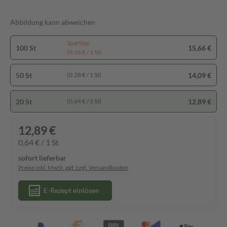
Abbildung kann abweichen
Spartipp
100 St
15,66 €
(0,16 € / 1 St)
50 St
14,09 €
(0,28 € / 1 St)
20 St
12,89 €
(0,64 € / 1 St)
12,89 €
0,64 € / 1 St
sofort lieferbar
Preise inkl. MwSt. ggf. zzgl. Versandkosten
E-Rezept einlösen