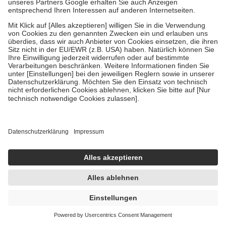
Um das Engagement der Versicherten für ihre eigene Gesundheit zu
stärken und die besondere Stellung der Familie zu unterstützen,
fallen
keine Zuzahlungen
an bei:
• Kindern und Jugendlichen bis zum vollendeten 18. Lebensjahr
mit Ausnahme der Fahrkosten
• Untersuchungen zur Vorsorge und Früherkennung, die von der
GKV getragen werden
• empfohlenen Schutzimpfungen
• Harn- und Blutteststreifen
Wir nutzen Trusted Shops als unabhängigen Dienstleister für die
Einholung von Bewertungen. Trusted Shops hat Maßnahmen
getroffen, um sicherzustellen, dass es sich um echte Bewertungen
handelt. Mehr Informationen findest du hier:
https://help.etrusted.com/hc/de/articles/4419944605341
Einige Bilder und Inhalte wurden unter Zuhilfenahme künstlicher
Intelligenz erstellt.