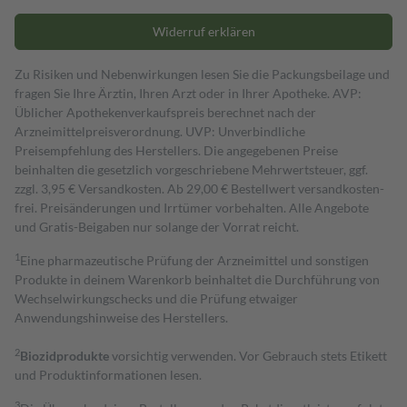
Widerruf erklären
Zu Risiken und Nebenwirkungen lesen Sie die Packungsbeilage und
fragen Sie Ihre Ärztin, Ihren Arzt oder in Ihrer Apotheke. AVP:
Üblicher Apothekenverkaufspreis berechnet nach der
Arzneimittelpreisverordnung. UVP: Unverbindliche
Preisempfehlung des Herstellers. Die angegebenen Preise
beinhalten die gesetzlich vorgeschriebene Mehrwertsteuer, ggf.
zzgl. 3,95 € Versandkosten. Ab 29,00 € Bestell­wert versand­kosten­
frei. Preisänderungen und Irrtümer vorbehalten. Alle Angebote
und Gratis-Beigaben nur solange der Vorrat reicht.
1
Eine pharmazeutische Prüfung der Arzneimittel und sonstigen
Produkte in deinem Warenkorb beinhaltet die Durchführung von
Wechselwirkungschecks und die Prüfung etwaiger
Anwendungshinweise des Herstellers.
2
Biozidprodukte
vorsichtig verwenden. Vor Gebrauch stets Etikett
und Produktinformationen lesen.
3