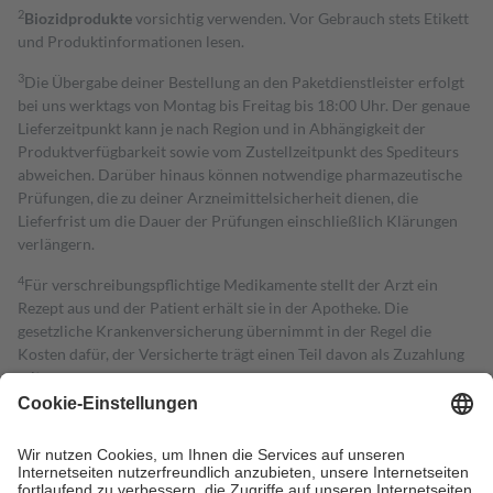
2
Biozidprodukte
vorsichtig verwenden. Vor Gebrauch stets Etikett
und Produktinformationen lesen.
3
Die Übergabe deiner Bestellung an den Paketdienstleister erfolgt
bei uns werktags von Montag bis Freitag bis 18:00 Uhr. Der genaue
Lieferzeitpunkt kann je nach Region und in Abhängigkeit der
Produktverfügbarkeit sowie vom Zustellzeitpunkt des Spediteurs
abweichen. Darüber hinaus können notwendige pharmazeutische
Prüfungen, die zu deiner Arzneimittelsicherheit dienen, die
Lieferfrist um die Dauer der Prüfungen einschließlich Klärungen
verlängern.
4
Für verschreibungspflichtige Medikamente stellt der Arzt ein
Rezept aus und der Patient erhält sie in der Apotheke. Die
gesetzliche Krankenversicherung übernimmt in der Regel die
Kosten dafür, der Versicherte trägt einen Teil davon als Zuzahlung
mit.
Grundsätzlich leisten Mitglieder Zuzahlungen in Höhe von zehn
Prozent des Abgabepreises,
mindestens
jedoch
fünf Euro
und
höchstens zehn Euro.
Es sind jedoch nie mehr als die tatsächlichen
Kosten der Leistung zu entrichten.
Diese Regeln gelten grundsätzlich auch für Online-Apotheken.