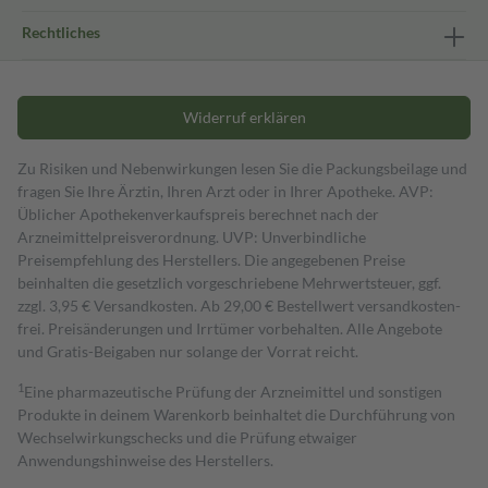
Rechtliches
Widerruf erklären
Zu Risiken und Nebenwirkungen lesen Sie die Packungsbeilage und
fragen Sie Ihre Ärztin, Ihren Arzt oder in Ihrer Apotheke. AVP:
Üblicher Apothekenverkaufspreis berechnet nach der
Arzneimittelpreisverordnung. UVP: Unverbindliche
Preisempfehlung des Herstellers. Die angegebenen Preise
beinhalten die gesetzlich vorgeschriebene Mehrwertsteuer, ggf.
zzgl. 3,95 € Versandkosten. Ab 29,00 € Bestell­wert versand­kosten­
frei. Preisänderungen und Irrtümer vorbehalten. Alle Angebote
und Gratis-Beigaben nur solange der Vorrat reicht.
1
Eine pharmazeutische Prüfung der Arzneimittel und sonstigen
Produkte in deinem Warenkorb beinhaltet die Durchführung von
Wechselwirkungschecks und die Prüfung etwaiger
Anwendungshinweise des Herstellers.