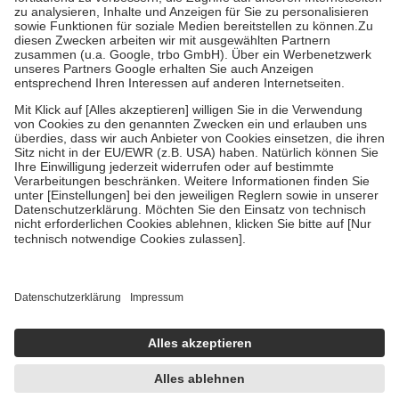
Bei Heilmitteln und häuslicher Krankenpflege beträgt die
Zuzahlung zehn Prozent der Kosten sowie zehn Euro je
Verordnung.
Um das Engagement der Versicherten für ihre eigene Gesundheit zu
stärken und die besondere Stellung der Familie zu unterstützen,
fallen
keine Zuzahlungen
an bei:
• Kindern und Jugendlichen bis zum vollendeten 18. Lebensjahr
mit Ausnahme der Fahrkosten
• Untersuchungen zur Vorsorge und Früherkennung, die von der
GKV getragen werden
• empfohlenen Schutzimpfungen
• Harn- und Blutteststreifen
Wir nutzen Trusted Shops als unabhängigen Dienstleister für die
Einholung von Bewertungen. Trusted Shops hat Maßnahmen
getroffen, um sicherzustellen, dass es sich um echte Bewertungen
handelt. Mehr Informationen findest du hier:
https://help.etrusted.com/hc/de/articles/4419944605341
Einige Bilder und Inhalte wurden unter Zuhilfenahme künstlicher
Intelligenz erstellt.