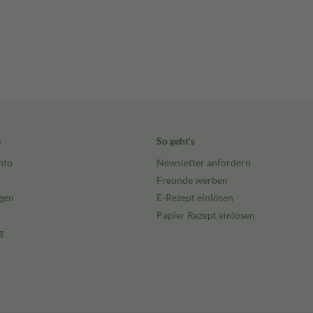
e
So geht's
nto
Newsletter anfordern
Freunde werben
gen
E-Rezept einlösen
Papier Rezept einlösen
g