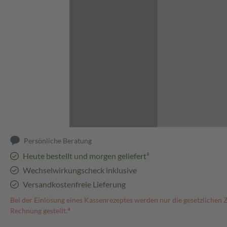
Abbildung kann abweichen
Persönliche Beratung
Heute bestellt und morgen geliefert³
Wechselwirkungscheck inklusive
Versandkostenfreie Lieferung
Bei der Einlösung eines Kassenrezeptes werden nur die gesetzlichen 
Rechnung gestellt.⁴