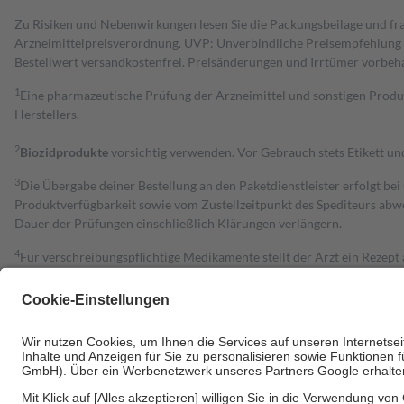
Zu Risiken und Nebenwirkungen lesen Sie die Packungsbeilage und fra
Arzneimittelpreisverordnung. UVP: Unverbindliche Preisempfehlung de
Bestell­wert versand­kosten­frei. Preisänderungen und Irrtümer vorbeh
1
Eine pharmazeutische Prüfung der Arzneimittel und sonstigen Pro
Herstellers.
2
Biozidprodukte
vorsichtig verwenden. Vor Gebrauch stets Etikett u
3
Die Übergabe deiner Bestellung an den Paketdienstleister erfolgt bei
Produktverfügbarkeit sowie vom Zustellzeitpunkt des Spediteurs abwe
Dauer der Prüfungen einschließlich Klärungen verlängern.
4
Für verschreibungspflichtige Medikamente stellt der Arzt ein Rezept 
trägt einen Teil davon als Zuzahlung mit.
Grundsätzlich leisten Mitglieder Zuzahlungen in Höhe von zehn Proz
zu entrichten.
Diese Regeln gelten grundsätzlich auch für Online-Apotheken.
Bei Heilmitteln und häuslicher Krankenpflege beträgt die Zuzahlung 
Um das Engagement der Versicherten für ihre eigene Gesundheit zu stä
• Kindern und Jugendlichen bis zum vollendeten 18. Lebensjahr mit