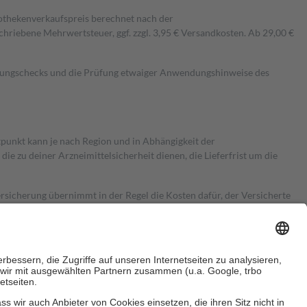
pothekenverkaufspreis berechnet nach der
hriebene Mehrwertsteuer, ggf. zzgl. 3,95 € Versandkosten. Ab 29,00 €
kungschecks und die Prüfung etwaiger Anwendungshinweise des
itpunkt kann je nach Region und in Abhängigkeit der
 zu deiner Arzneimittelsicherheit dienen, die Lieferfrist um die
ersicherung übernimmt in der Regel die Kosten dafür, der Versicherte
Euro.
Es sind jedoch nie mehr als die tatsächlichen Kosten der Leistung
e Zuzahlungen
an bei: