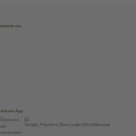
Bewerte uns
Sanicare App