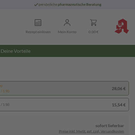
persönliche
pharmazeutische Beratung
Rezept einlösen
Mein Konto
0,00 €
Deine Vorteile
pp
28,06 €
/ 1 St)
15,54 €
/ 1 St)
sofort lieferbar
Preise inkl. MwSt. ggf. zzgl. Versandkosten