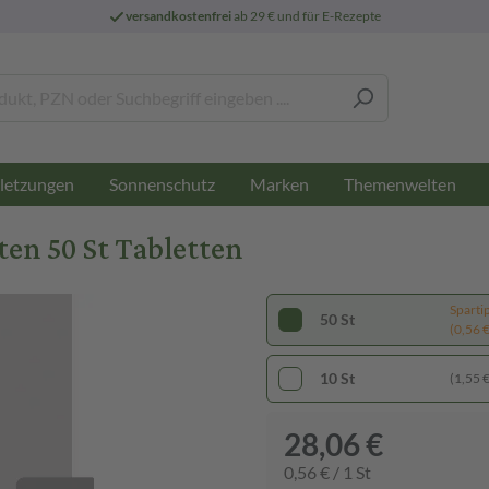
versandkostenfrei
ab 29 € und für E-Rezepte
letzungen
Sonnenschutz
Marken
Themenwelten
n 50 St Tabletten
Sparti
50 St
(0,56 € 
10 St
(1,55 € 
28,06 €
0,56 € / 1 St