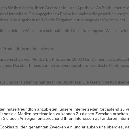
gen Sie Ihre Ärztin, Ihren Arzt oder in Ihrer Apotheke. AVP: Üblicher A
s Herstellers. Die angegebenen Preise beinhalten die gesetzlich vorgesc
alten. Alle Angebote und Gratis-Beigaben nur solange der Vorrat reicht.
dukte in deinem Warenkorb beinhaltet die Durchführung von Wechselwir
nd Produktinformationen lesen.
 uns werktags von Montag bis Freitag bis 18:00 Uhr. Der genaue Lieferze
ichen. Darüber hinaus können notwendige pharmazeutische Prüfungen, die
aus und der Patient erhält sie in der Apotheke. Die gesetzliche Krankenv
ent des Abgabepreises,
mindestens
jedoch
fünf Euro
und
höchstens zehn 
zehn Prozent der Kosten sowie zehn Euro je Verordnung.
rken und die besondere Stellung der Familie zu unterstützen, fallen
kein
 Ausnahme der Fahrkosten