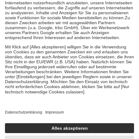
Kosten der Leistung zu entrichten.
Diese Regeln gelten grundsätzlich auch für Online-Apotheken.
Bei Heilmitteln und häuslicher Krankenpflege beträgt die
Zuzahlung zehn Prozent der Kosten sowie zehn Euro je
Verordnung.
Um das Engagement der Versicherten für ihre eigene Gesundheit zu
stärken und die besondere Stellung der Familie zu unterstützen,
fallen
keine Zuzahlungen
an bei:
• Kindern und Jugendlichen bis zum vollendeten 18. Lebensjahr
mit Ausnahme der Fahrkosten
• Untersuchungen zur Vorsorge und Früherkennung, die von der
GKV getragen werden
• empfohlenen Schutzimpfungen
• Harn- und Blutteststreifen
Wir nutzen Trusted Shops als unabhängigen Dienstleister für die
Einholung von Bewertungen. Trusted Shops hat Maßnahmen
getroffen, um sicherzustellen, dass es sich um echte Bewertungen
handelt. Mehr Informationen findest du hier:
https://help.etrusted.com/hc/de/articles/4419944605341
Einige Bilder und Inhalte wurden unter Zuhilfenahme künstlicher