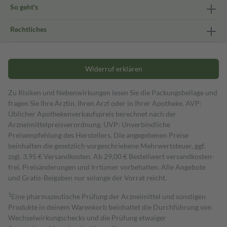
So geht's
Rechtliches
Widerruf erklären
Zu Risiken und Nebenwirkungen lesen Sie die Packungsbeilage und
fragen Sie Ihre Ärztin, Ihren Arzt oder in Ihrer Apotheke. AVP:
Üblicher Apothekenverkaufspreis berechnet nach der
Arzneimittelpreisverordnung. UVP: Unverbindliche
Preisempfehlung des Herstellers. Die angegebenen Preise
beinhalten die gesetzlich vorgeschriebene Mehrwertsteuer, ggf.
zzgl. 3,95 € Versandkosten. Ab 29,00 € Bestell­wert versand­kosten­
frei. Preisänderungen und Irrtümer vorbehalten. Alle Angebote
und Gratis-Beigaben nur solange der Vorrat reicht.
1
Eine pharmazeutische Prüfung der Arzneimittel und sonstigen
Produkte in deinem Warenkorb beinhaltet die Durchführung von
Wechselwirkungschecks und die Prüfung etwaiger