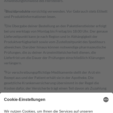
Anwendungshinweise des Herstellers.
2
Biozidprodukte
vorsichtig verwenden. Vor Gebrauch stets Etikett
und Produktinformationen lesen.
3
Die Übergabe deiner Bestellung an den Paketdienstleister erfolgt
bei uns werktags von Montag bis Freitag bis 18:00 Uhr. Der genaue
Lieferzeitpunkt kann je nach Region und in Abhängigkeit der
Produktverfügbarkeit sowie vom Zustellzeitpunkt des Spediteurs
abweichen. Darüber hinaus können notwendige pharmazeutische
Prüfungen, die zu deiner Arzneimittelsicherheit dienen, die
Lieferfrist um die Dauer der Prüfungen einschließlich Klärungen
verlängern.
4
Für verschreibungspflichtige Medikamente stellt der Arzt ein
Rezept aus und der Patient erhält sie in der Apotheke. Die
gesetzliche Krankenversicherung übernimmt in der Regel die
Kosten dafür, der Versicherte trägt einen Teil davon als Zuzahlung
mit.
Grundsätzlich leisten Mitglieder Zuzahlungen in Höhe von zehn
Prozent des Abgabepreises,
mindestens
jedoch
fünf Euro
und
höchstens zehn Euro.
Es sind jedoch nie mehr als die tatsächlichen