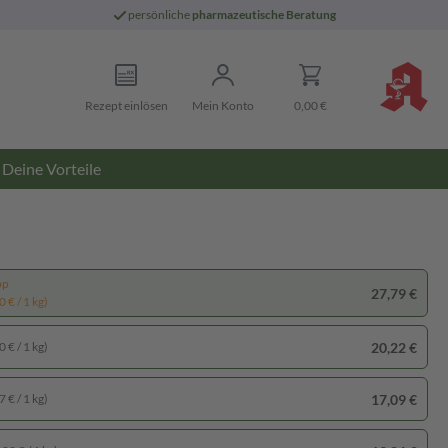
persönliche
pharmazeutische Beratung
Rezept einlösen
Mein Konto
0,00 €
Deine Vorteile
pp
27,79 €
 € / 1 kg)
20,22 €
 € / 1 kg)
17,09 €
 € / 1 kg)