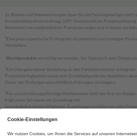
Zu Risiken und Nebenwirkungen lesen Sie die Packungsbeilage und fra
Arzneimittelpreisverordnung. UVP: Unverbindliche Preisempfehlung de
Bestell­wert versand­kosten­frei. Preisänderungen und Irrtümer vorbeh
1
Eine pharmazeutische Prüfung der Arzneimittel und sonstigen Pro
Herstellers.
2
Biozidprodukte
vorsichtig verwenden. Vor Gebrauch stets Etikett u
3
Die Übergabe deiner Bestellung an den Paketdienstleister erfolgt bei
Produktverfügbarkeit sowie vom Zustellzeitpunkt des Spediteurs abwe
Dauer der Prüfungen einschließlich Klärungen verlängern.
4
Für verschreibungspflichtige Medikamente stellt der Arzt ein Rezept 
trägt einen Teil davon als Zuzahlung mit.
Grundsätzlich leisten Mitglieder Zuzahlungen in Höhe von zehn Proz
zu entrichten.
Diese Regeln gelten grundsätzlich auch für Online-Apotheken.
Bei Heilmitteln und häuslicher Krankenpflege beträgt die Zuzahlung 
Um das Engagement der Versicherten für ihre eigene Gesundheit zu stä