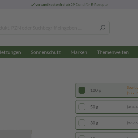
versandkostenfrei
ab 29 € und für E-Rezepte
letzungen
Sonnenschutz
Marken
Themenwelten
Sparti
100 g
(277,90
50 g
(404,40
30 g
(569,67