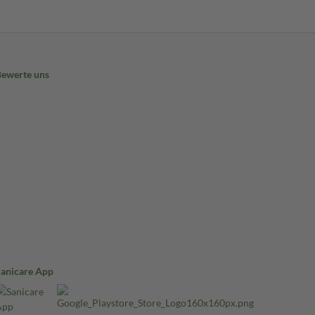
Bewerte uns
Sanicare App