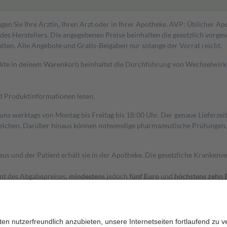
gen Sie Ihre Ärztin, Ihren Arzt oder in Ihrer Apotheke. AVP: Üblicher A
s Herstellers. Die angegebenen Preise beinhalten die gesetzlich vorgesc
alten. Alle Angebote und Gratis-Beigaben nur solange der Vorrat reicht.
dukte in deinem Warenkorb beinhaltet die Durchführung von Wechselwir
nd Produktinformationen lesen.
 uns werktags von Montag bis Freitag bis 18:00 Uhr. Der genaue Lieferze
ichen. Darüber hinaus können notwendige pharmazeutische Prüfungen, die
aus und der Patient erhält sie in der Apotheke. Die gesetzliche Krankenv
ent des Abgabepreises,
mindestens
jedoch
fünf Euro
und
höchstens zehn 
zehn Prozent der Kosten sowie zehn Euro je Verordnung.
rken und die besondere Stellung der Familie zu unterstützen, fallen
kein