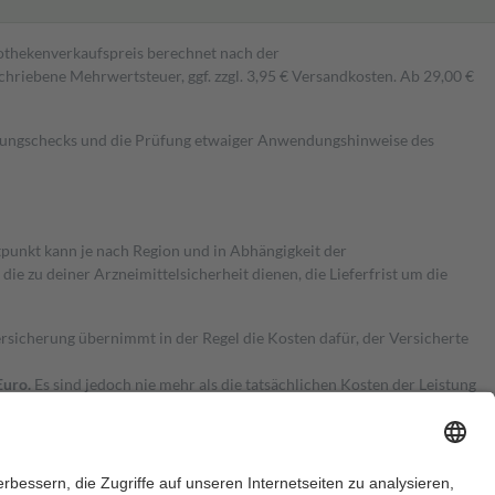
pothekenverkaufspreis berechnet nach der
hriebene Mehrwertsteuer, ggf. zzgl. 3,95 € Versandkosten. Ab 29,00 €
kungschecks und die Prüfung etwaiger Anwendungshinweise des
itpunkt kann je nach Region und in Abhängigkeit der
 zu deiner Arzneimittelsicherheit dienen, die Lieferfrist um die
ersicherung übernimmt in der Regel die Kosten dafür, der Versicherte
Euro.
Es sind jedoch nie mehr als die tatsächlichen Kosten der Leistung
e Zuzahlungen
an bei: