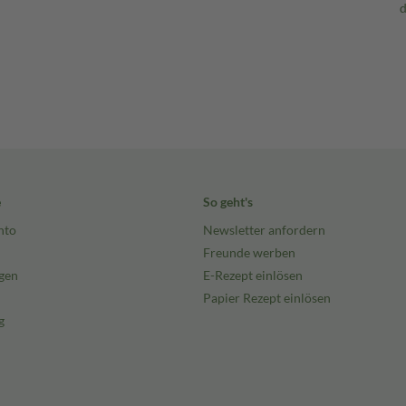
e
So geht's
nto
Newsletter anfordern
Freunde werben
gen
E-Rezept einlösen
Papier Rezept einlösen
g