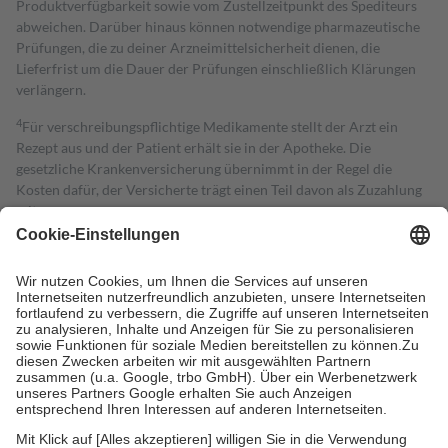
Produktverfügbarkeit sowie vom Zustellzeitpunkt des Spediteurs
abweichen. Darüber hinaus können notwendige pharmazeutische
Prüfungen, die zu deiner Arzneimittelsicherheit dienen, die
Lieferfrist um die Dauer der Prüfungen einschließlich Klärungen
verlängern.
4
Für verschreibungspflichtige Medikamente stellt der Arzt ein
Rezept aus und der Patient erhält sie in der Apotheke. Die
gesetzliche Krankenversicherung übernimmt in der Regel die
Kosten dafür, der Versicherte trägt einen Teil davon als Zuzahlung
mit.
Grundsätzlich leisten Mitglieder Zuzahlungen in Höhe von zehn
Prozent des Abgabepreises,
mindestens
jedoch
fünf Euro
und
höchstens zehn Euro.
Es sind jedoch nie mehr als die tatsächlichen
Kosten der Leistung zu entrichten.
Diese Regeln gelten grundsätzlich auch für Online-Apotheken.
Bei Heilmitteln und häuslicher Krankenpflege beträgt die
Zuzahlung zehn Prozent der Kosten sowie zehn Euro je
Verordnung.
Um das Engagement der Versicherten für ihre eigene Gesundheit zu
stärken und die besondere Stellung der Familie zu unterstützen,
fallen
keine Zuzahlungen
an bei: