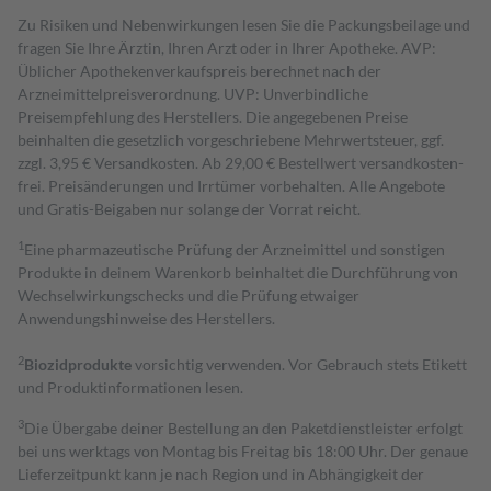
Zu Risiken und Nebenwirkungen lesen Sie die Packungsbeilage und
fragen Sie Ihre Ärztin, Ihren Arzt oder in Ihrer Apotheke. AVP:
Üblicher Apothekenverkaufspreis berechnet nach der
Arzneimittelpreisverordnung. UVP: Unverbindliche
Preisempfehlung des Herstellers. Die angegebenen Preise
beinhalten die gesetzlich vorgeschriebene Mehrwertsteuer, ggf.
zzgl. 3,95 € Versandkosten. Ab 29,00 € Bestell­wert versand­kosten­
frei. Preisänderungen und Irrtümer vorbehalten. Alle Angebote
und Gratis-Beigaben nur solange der Vorrat reicht.
1
Eine pharmazeutische Prüfung der Arzneimittel und sonstigen
Produkte in deinem Warenkorb beinhaltet die Durchführung von
Wechselwirkungschecks und die Prüfung etwaiger
Anwendungshinweise des Herstellers.
2
Biozidprodukte
vorsichtig verwenden. Vor Gebrauch stets Etikett
und Produktinformationen lesen.
3
Die Übergabe deiner Bestellung an den Paketdienstleister erfolgt
bei uns werktags von Montag bis Freitag bis 18:00 Uhr. Der genaue
Lieferzeitpunkt kann je nach Region und in Abhängigkeit der