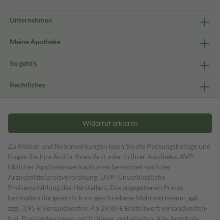
Unternehmen
Meine Apotheke
So geht's
Rechtliches
Widerruf erklären
Zu Risiken und Nebenwirkungen lesen Sie die Packungsbeilage und
fragen Sie Ihre Ärztin, Ihren Arzt oder in Ihrer Apotheke. AVP:
Üblicher Apothekenverkaufspreis berechnet nach der
Arzneimittelpreisverordnung. UVP: Unverbindliche
Preisempfehlung des Herstellers. Die angegebenen Preise
beinhalten die gesetzlich vorgeschriebene Mehrwertsteuer, ggf.
zzgl. 3,95 € Versandkosten. Ab 29,00 € Bestell­wert versand­kosten­
frei. Preisänderungen und Irrtümer vorbehalten. Alle Angebote