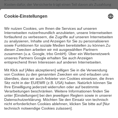
Kosten dafür, der Versicherte trägt einen Teil davon als Zuzahlung
mit.
Grundsätzlich leisten Mitglieder Zuzahlungen in Höhe von zehn
Prozent des Abgabepreises,
mindestens
jedoch
fünf Euro
und
höchstens zehn Euro.
Es sind jedoch nie mehr als die tatsächlichen
Kosten der Leistung zu entrichten.
Diese Regeln gelten grundsätzlich auch für Online-Apotheken.
Bei Heilmitteln und häuslicher Krankenpflege beträgt die
Zuzahlung zehn Prozent der Kosten sowie zehn Euro je
Verordnung.
Um das Engagement der Versicherten für ihre eigene Gesundheit zu
stärken und die besondere Stellung der Familie zu unterstützen,
fallen
keine Zuzahlungen
an bei:
• Kindern und Jugendlichen bis zum vollendeten 18. Lebensjahr
mit Ausnahme der Fahrkosten
• Untersuchungen zur Vorsorge und Früherkennung, die von der
GKV getragen werden
• empfohlenen Schutzimpfungen
• Harn- und Blutteststreifen
Wir nutzen Trusted Shops als unabhängigen Dienstleister für die