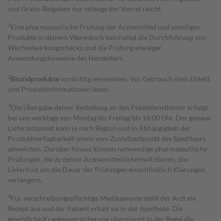
und Gratis-Beigaben nur solange der Vorrat reicht.
1
Eine pharmazeutische Prüfung der Arzneimittel und sonstigen
Produkte in deinem Warenkorb beinhaltet die Durchführung von
Wechselwirkungschecks und die Prüfung etwaiger
Anwendungshinweise des Herstellers.
2
Biozidprodukte
vorsichtig verwenden. Vor Gebrauch stets Etikett
und Produktinformationen lesen.
3
Die Übergabe deiner Bestellung an den Paketdienstleister erfolgt
bei uns werktags von Montag bis Freitag bis 18:00 Uhr. Der genaue
Lieferzeitpunkt kann je nach Region und in Abhängigkeit der
Produktverfügbarkeit sowie vom Zustellzeitpunkt des Spediteurs
abweichen. Darüber hinaus können notwendige pharmazeutische
Prüfungen, die zu deiner Arzneimittelsicherheit dienen, die
Lieferfrist um die Dauer der Prüfungen einschließlich Klärungen
verlängern.
4
Für verschreibungspflichtige Medikamente stellt der Arzt ein
Rezept aus und der Patient erhält sie in der Apotheke. Die
gesetzliche Krankenversicherung übernimmt in der Regel die