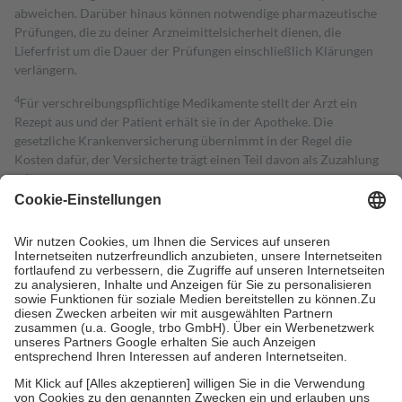
abweichen. Darüber hinaus können notwendige pharmazeutische
Prüfungen, die zu deiner Arzneimittelsicherheit dienen, die
Lieferfrist um die Dauer der Prüfungen einschließlich Klärungen
verlängern.
4
Für verschreibungspflichtige Medikamente stellt der Arzt ein
Rezept aus und der Patient erhält sie in der Apotheke. Die
gesetzliche Krankenversicherung übernimmt in der Regel die
Kosten dafür, der Versicherte trägt einen Teil davon als Zuzahlung
mit.
Grundsätzlich leisten Mitglieder Zuzahlungen in Höhe von zehn
Prozent des Abgabepreises,
mindestens
jedoch
fünf Euro
und
höchstens zehn Euro.
Es sind jedoch nie mehr als die tatsächlichen
Kosten der Leistung zu entrichten.
Diese Regeln gelten grundsätzlich auch für Online-Apotheken.
Bei Heilmitteln und häuslicher Krankenpflege beträgt die
Zuzahlung zehn Prozent der Kosten sowie zehn Euro je
Verordnung.
Um das Engagement der Versicherten für ihre eigene Gesundheit zu
stärken und die besondere Stellung der Familie zu unterstützen,
fallen
keine Zuzahlungen
an bei: