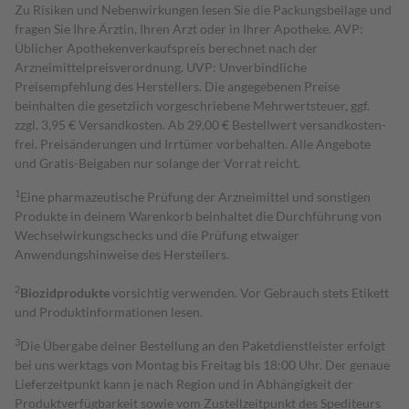
Zu Risiken und Nebenwirkungen lesen Sie die Packungsbeilage und
fragen Sie Ihre Ärztin, Ihren Arzt oder in Ihrer Apotheke. AVP:
Üblicher Apothekenverkaufspreis berechnet nach der
Arzneimittelpreisverordnung. UVP: Unverbindliche
Preisempfehlung des Herstellers. Die angegebenen Preise
beinhalten die gesetzlich vorgeschriebene Mehrwertsteuer, ggf.
zzgl. 3,95 € Versandkosten. Ab 29,00 € Bestell­wert versand­kosten­
frei. Preisänderungen und Irrtümer vorbehalten. Alle Angebote
und Gratis-Beigaben nur solange der Vorrat reicht.
1
Eine pharmazeutische Prüfung der Arzneimittel und sonstigen
Produkte in deinem Warenkorb beinhaltet die Durchführung von
Wechselwirkungschecks und die Prüfung etwaiger
Anwendungshinweise des Herstellers.
2
Biozidprodukte
vorsichtig verwenden. Vor Gebrauch stets Etikett
und Produktinformationen lesen.
3
Die Übergabe deiner Bestellung an den Paketdienstleister erfolgt
bei uns werktags von Montag bis Freitag bis 18:00 Uhr. Der genaue
Lieferzeitpunkt kann je nach Region und in Abhängigkeit der
Produktverfügbarkeit sowie vom Zustellzeitpunkt des Spediteurs