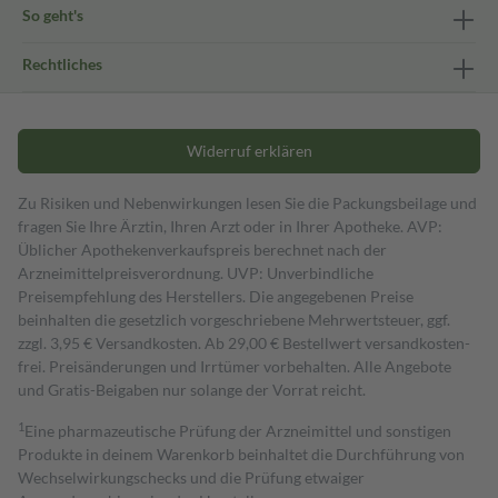
So geht's
Rechtliches
Widerruf erklären
Zu Risiken und Nebenwirkungen lesen Sie die Packungsbeilage und
fragen Sie Ihre Ärztin, Ihren Arzt oder in Ihrer Apotheke. AVP:
Üblicher Apothekenverkaufspreis berechnet nach der
Arzneimittelpreisverordnung. UVP: Unverbindliche
Preisempfehlung des Herstellers. Die angegebenen Preise
beinhalten die gesetzlich vorgeschriebene Mehrwertsteuer, ggf.
zzgl. 3,95 € Versandkosten. Ab 29,00 € Bestell­wert versand­kosten­
frei. Preisänderungen und Irrtümer vorbehalten. Alle Angebote
und Gratis-Beigaben nur solange der Vorrat reicht.
1
Eine pharmazeutische Prüfung der Arzneimittel und sonstigen
Produkte in deinem Warenkorb beinhaltet die Durchführung von
Wechselwirkungschecks und die Prüfung etwaiger