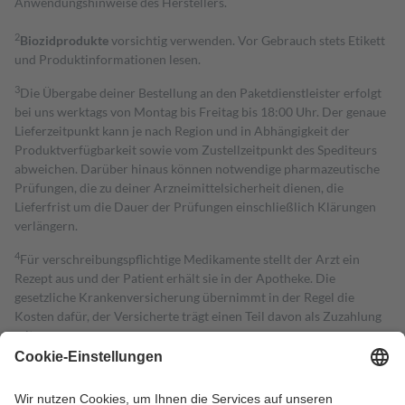
Anwendungshinweise des Herstellers.
2
Biozidprodukte
vorsichtig verwenden. Vor Gebrauch stets Etikett
und Produktinformationen lesen.
3
Die Übergabe deiner Bestellung an den Paketdienstleister erfolgt
bei uns werktags von Montag bis Freitag bis 18:00 Uhr. Der genaue
Lieferzeitpunkt kann je nach Region und in Abhängigkeit der
Produktverfügbarkeit sowie vom Zustellzeitpunkt des Spediteurs
abweichen. Darüber hinaus können notwendige pharmazeutische
Prüfungen, die zu deiner Arzneimittelsicherheit dienen, die
Lieferfrist um die Dauer der Prüfungen einschließlich Klärungen
verlängern.
4
Für verschreibungspflichtige Medikamente stellt der Arzt ein
Rezept aus und der Patient erhält sie in der Apotheke. Die
gesetzliche Krankenversicherung übernimmt in der Regel die
Kosten dafür, der Versicherte trägt einen Teil davon als Zuzahlung
mit.
Grundsätzlich leisten Mitglieder Zuzahlungen in Höhe von zehn
Prozent des Abgabepreises,
mindestens
jedoch
fünf Euro
und
höchstens zehn Euro.
Es sind jedoch nie mehr als die tatsächlichen