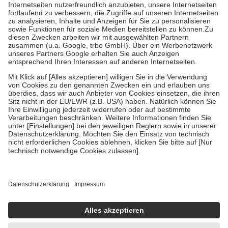
Kosten der Leistung zu entrichten.
Diese Regeln gelten grundsätzlich auch für Online-Apotheken.
Bei Heilmitteln und häuslicher Krankenpflege beträgt die
Zuzahlung zehn Prozent der Kosten sowie zehn Euro je
Verordnung.
Um das Engagement der Versicherten für ihre eigene Gesundheit zu
stärken und die besondere Stellung der Familie zu unterstützen,
fallen
keine Zuzahlungen
an bei:
• Kindern und Jugendlichen bis zum vollendeten 18. Lebensjahr
mit Ausnahme der Fahrkosten
• Untersuchungen zur Vorsorge und Früherkennung, die von der
GKV getragen werden
• empfohlenen Schutzimpfungen
• Harn- und Blutteststreifen
Wir nutzen Trusted Shops als unabhängigen Dienstleister für die
Einholung von Bewertungen. Trusted Shops hat Maßnahmen
getroffen, um sicherzustellen, dass es sich um echte Bewertungen
handelt. Mehr Informationen findest du hier:
https://help.etrusted.com/hc/de/articles/4419944605341
Einige Bilder und Inhalte wurden unter Zuhilfenahme künstlicher