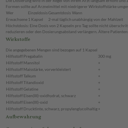
Die Dosierung wird in der Regel von Ihrem Arzt langsam erhöht und au
Formen sollte auf Arzneimittel mit niedrigerer Wirkstoffstärke umge
Wer
Einzeldosis
Gesamtdosis
Wann
Erwachsene
1 Kapsel
2-mal täglich
unabhängig von der Mahlzeit
Höchstdosis: Eine Dosis von 2 Kapseln pro Tag sollte nicht überschri
reduzieren oder den Dosierungsabstand verlängern. Ältere Patienten:
Wirkstoffe
Die angegebenen Mengen sind bezogen auf 1 Kapsel
Hilfsstoff
Pregabalin
300 mg
Hilfsstoff
Mannitol
+
Hilfsstoff
Maisstärke, vorverkleistert
+
Hilfsstoff
Talkum
+
Hilfsstoff
Titandioxid
+
Hilfsstoff
Gelatine
+
Hilfsstoff
Eisen(III)-oxidhydrat, schwarz
+
Hilfsstoff
Eisen(III)-oxid
+
Hilfsstoff
Drucktinte, schwarz, propylenglycolhaltig
+
Aufbewahrung