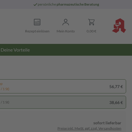
persönliche
pharmazeutische Beratung
Rezept einlösen
Mein Konto
0,00 €
Deine Vorteile
pp
56,77 €
/ 1 St)
38,66 €
/ 1 St)
sofort lieferbar
Preise inkl. MwSt. ggf. zzgl. Versandkosten