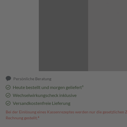
Abbildung kann abweichen
Persönliche Beratung
Heute bestellt und morgen geliefert³
Wechselwirkungscheck inklusive
Versandkostenfreie Lieferung
Bei der Einlösung eines Kassenrezeptes werden nur die gesetzlichen 
Rechnung gestellt.⁴