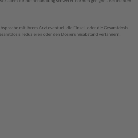
t vor allem für die Behandlung schwerer Formen geeignet. Bei leichten
Absprache mit Ihrem Arzt eventuell die Einzel- oder die Gesamtdosis
 Gesamtdosis reduzieren oder den Dosierungsabstand verlängern.