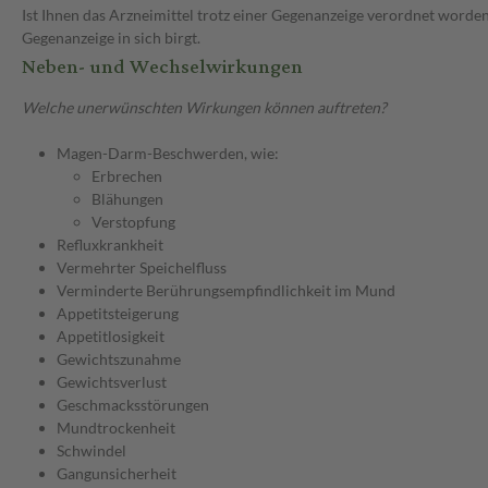
Ist Ihnen das Arzneimittel trotz einer Gegenanzeige verordnet worden
Gegenanzeige in sich birgt.
Neben- und Wechselwirkungen
Welche unerwünschten Wirkungen können auftreten?
Magen-Darm-Beschwerden, wie:
Erbrechen
Blähungen
Verstopfung
Refluxkrankheit
Vermehrter Speichelfluss
Verminderte Berührungsempfindlichkeit im Mund
Appetitsteigerung
Appetitlosigkeit
Gewichtszunahme
Gewichtsverlust
Geschmacksstörungen
Mundtrockenheit
Schwindel
Gangunsicherheit