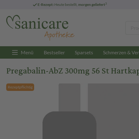
3
E-Rezept:
Heute bestellt,
morgen geliefert
Menü
Bestseller
Sparsets
Schmerzen & Ver
Pregabalin-AbZ 300mg 56 St Hartka
Rezeptpflichtig