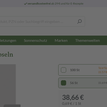
versandkostenfrei
ab 29 € und für E-Rezepte
letzungen
Sonnenschutz
Marken
Themenwelten
pseln
Sparti
100 St
(0,57 € 
56 St
(0,69 € 
38,66 €
0,69 € / 1 St