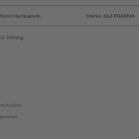
form: Hartkapseln
Marke: AbZ PHARMA
AbZ 300mg
zte Anfälle)
sgeweitet)