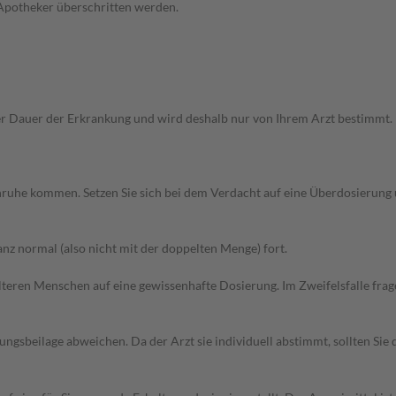
 Apotheker überschritten werden.
Dauer der Erkrankung und wird deshalb nur von Ihrem Arzt bestimmt. Pri
 Unruhe kommen. Setzen Sie sich bei dem Verdacht auf eine Überdosierun
z normal (also nicht mit der doppelten Menge) fort.
d älteren Menschen auf eine gewissenhafte Dosierung. Im Zweifelsfalle f
gsbeilage abweichen. Da der Arzt sie individuell abstimmt, sollten Si