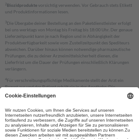
2
Biozidprodukte
vorsichtig verwenden. Vor Gebrauch stets Etikett
und Produktinformationen lesen.
3
Die Übergabe deiner Bestellung an den Paketdienstleister erfolgt
bei uns werktags von Montag bis Freitag bis 18:00 Uhr. Der genaue
Lieferzeitpunkt kann je nach Region und in Abhängigkeit der
Produktverfügbarkeit sowie vom Zustellzeitpunkt des Spediteurs
abweichen. Darüber hinaus können notwendige pharmazeutische
Prüfungen, die zu deiner Arzneimittelsicherheit dienen, die
Lieferfrist um die Dauer der Prüfungen einschließlich Klärungen
verlängern.
4
Für verschreibungspflichtige Medikamente stellt der Arzt ein
Rezept aus und der Patient erhält sie in der Apotheke. Die
gesetzliche Krankenversicherung übernimmt in der Regel die
Kosten dafür, der Versicherte trägt einen Teil davon als Zuzahlung
mit.
Grundsätzlich leisten Mitglieder Zuzahlungen in Höhe von zehn
Prozent des Abgabepreises,
mindestens
jedoch
fünf Euro
und
höchstens zehn Euro.
Es sind jedoch nie mehr als die tatsächlichen
Kosten der Leistung zu entrichten.
Diese Regeln gelten grundsätzlich auch für Online-Apotheken.