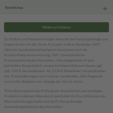
Rechtliches
Widerruf erklären
Zu Risiken und Nebenwirkungen lesen Sie die Packungsbeilage und
fragen Sie Ihre Ärztin, Ihren Arzt oder in Ihrer Apotheke. AVP:
Üblicher Apothekenverkaufspreis berechnet nach der
Arzneimittelpreisverordnung. UVP: Unverbindliche
Preisempfehlung des Herstellers. Die angegebenen Preise
beinhalten die gesetzlich vorgeschriebene Mehrwertsteuer, ggf.
zzgl. 3,95 € Versandkosten. Ab 29,00 € Bestell­wert versand­kosten­
frei. Preisänderungen und Irrtümer vorbehalten. Alle Angebote
und Gratis-Beigaben nur solange der Vorrat reicht.
1
Eine pharmazeutische Prüfung der Arzneimittel und sonstigen
Produkte in deinem Warenkorb beinhaltet die Durchführung von
Wechselwirkungschecks und die Prüfung etwaiger
Anwendungshinweise des Herstellers.