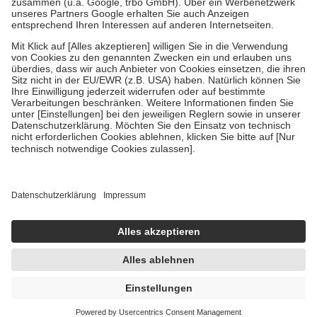
Bei Heilmitteln und häuslicher Krankenpflege beträgt die
Zuzahlung zehn Prozent der Kosten sowie zehn Euro je
Verordnung.
Um das Engagement der Versicherten für ihre eigene Gesundheit zu
stärken und die besondere Stellung der Familie zu unterstützen,
fallen
keine Zuzahlungen
an bei:
• Kindern und Jugendlichen bis zum vollendeten 18. Lebensjahr
mit Ausnahme der Fahrkosten
• Untersuchungen zur Vorsorge und Früherkennung, die von der
GKV getragen werden
• empfohlenen Schutzimpfungen
• Harn- und Blutteststreifen
Wir nutzen Trusted Shops als unabhängigen Dienstleister für die
Einholung von Bewertungen. Trusted Shops hat Maßnahmen
getroffen, um sicherzustellen, dass es sich um echte Bewertungen
handelt. Mehr Informationen findest du hier:
https://help.etrusted.com/hc/de/articles/4419944605341