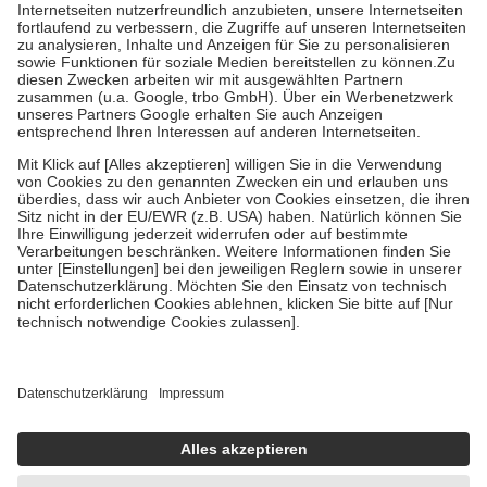
Kosten der Leistung zu entrichten.
Diese Regeln gelten grundsätzlich auch für Online-Apotheken.
Bei Heilmitteln und häuslicher Krankenpflege beträgt die
Zuzahlung zehn Prozent der Kosten sowie zehn Euro je
Verordnung.
Um das Engagement der Versicherten für ihre eigene Gesundheit zu
stärken und die besondere Stellung der Familie zu unterstützen,
fallen
keine Zuzahlungen
an bei:
• Kindern und Jugendlichen bis zum vollendeten 18. Lebensjahr
mit Ausnahme der Fahrkosten
• Untersuchungen zur Vorsorge und Früherkennung, die von der
GKV getragen werden
• empfohlenen Schutzimpfungen
• Harn- und Blutteststreifen
Wir nutzen Trusted Shops als unabhängigen Dienstleister für die
Einholung von Bewertungen. Trusted Shops hat Maßnahmen
getroffen, um sicherzustellen, dass es sich um echte Bewertungen
handelt. Mehr Informationen findest du hier:
https://help.etrusted.com/hc/de/articles/4419944605341
Einige Bilder und Inhalte wurden unter Zuhilfenahme künstlicher