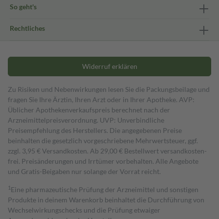
So geht's
Rechtliches
Widerruf erklären
Zu Risiken und Nebenwirkungen lesen Sie die Packungsbeilage und
fragen Sie Ihre Ärztin, Ihren Arzt oder in Ihrer Apotheke. AVP:
Üblicher Apothekenverkaufspreis berechnet nach der
Arzneimittelpreisverordnung. UVP: Unverbindliche
Preisempfehlung des Herstellers. Die angegebenen Preise
beinhalten die gesetzlich vorgeschriebene Mehrwertsteuer, ggf.
zzgl. 3,95 € Versandkosten. Ab 29,00 € Bestell­wert versand­kosten­
frei. Preisänderungen und Irrtümer vorbehalten. Alle Angebote
und Gratis-Beigaben nur solange der Vorrat reicht.
1
Eine pharmazeutische Prüfung der Arzneimittel und sonstigen
Produkte in deinem Warenkorb beinhaltet die Durchführung von
Wechselwirkungschecks und die Prüfung etwaiger