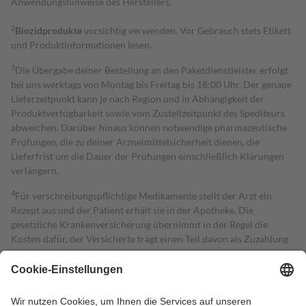
Anwendungshinweise des Herstellers.
2
Biozidprodukte
vorsichtig verwenden. Vor Gebrauch stets Etikett
und Produktinformationen lesen.
3
Die Übergabe deiner Bestellung an den Paketdienstleister erfolgt
bei uns werktags von Montag bis Freitag bis 18:00 Uhr. Der genaue
Lieferzeitpunkt kann je nach Region und in Abhängigkeit der
Produktverfügbarkeit sowie vom Zustellzeitpunkt des Spediteurs
abweichen. Darüber hinaus können notwendige pharmazeutische
Prüfungen, die zu deiner Arzneimittelsicherheit dienen, die
Lieferfrist um die Dauer der Prüfungen einschließlich Klärungen
verlängern.
4
Für verschreibungspflichtige Medikamente stellt der Arzt ein
Rezept aus und der Patient erhält sie in der Apotheke. Die
gesetzliche Krankenversicherung übernimmt in der Regel die
Kosten dafür, der Versicherte trägt einen Teil davon als Zuzahlung
mit.
Grundsätzlich leisten Mitglieder Zuzahlungen in Höhe von zehn
Prozent des Abgabepreises,
mindestens
jedoch
fünf Euro
und
höchstens zehn Euro.
Es sind jedoch nie mehr als die tatsächlichen