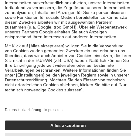
Kosten der Leistung zu entrichten.
Diese Regeln gelten grundsätzlich auch für Online-Apotheken.
Bei Heilmitteln und häuslicher Krankenpflege beträgt die
Zuzahlung zehn Prozent der Kosten sowie zehn Euro je
Verordnung.
Um das Engagement der Versicherten für ihre eigene Gesundheit zu
stärken und die besondere Stellung der Familie zu unterstützen,
fallen
keine Zuzahlungen
an bei:
• Kindern und Jugendlichen bis zum vollendeten 18. Lebensjahr
mit Ausnahme der Fahrkosten
• Untersuchungen zur Vorsorge und Früherkennung, die von der
GKV getragen werden
• empfohlenen Schutzimpfungen
• Harn- und Blutteststreifen
Wir nutzen Trusted Shops als unabhängigen Dienstleister für die
Einholung von Bewertungen. Trusted Shops hat Maßnahmen
getroffen, um sicherzustellen, dass es sich um echte Bewertungen
handelt. Mehr Informationen findest du hier:
https://help.etrusted.com/hc/de/articles/4419944605341
Einige Bilder und Inhalte wurden unter Zuhilfenahme künstlicher