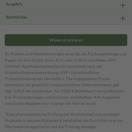
So geht's
Rechtliches
Widerruf erklären
Zu Risiken und Nebenwirkungen lesen Sie die Packungsbeilage und
fragen Sie Ihre Ärztin, Ihren Arzt oder in Ihrer Apotheke. AVP:
Üblicher Apothekenverkaufspreis berechnet nach der
Arzneimittelpreisverordnung. UVP: Unverbindliche
Preisempfehlung des Herstellers. Die angegebenen Preise
beinhalten die gesetzlich vorgeschriebene Mehrwertsteuer, ggf.
zzgl. 3,95 € Versandkosten. Ab 29,00 € Bestell­wert versand­kosten­
frei. Preisänderungen und Irrtümer vorbehalten. Alle Angebote
und Gratis-Beigaben nur solange der Vorrat reicht.
1
Eine pharmazeutische Prüfung der Arzneimittel und sonstigen
Produkte in deinem Warenkorb beinhaltet die Durchführung von
Wechselwirkungschecks und die Prüfung etwaiger