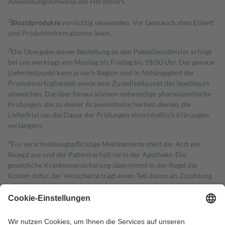
Anwendungshinweise des Herstellers.
2
Biozidprodukte
vorsichtig verwenden. Vor Gebrauch stets Etikett
und Produktinformationen lesen.
3
Die Übergabe deiner Bestellung an den Paketdienstleister erfolgt
bei uns werktags von Montag bis Freitag bis 18:00 Uhr. Der genaue
Lieferzeitpunkt kann je nach Region und in Abhängigkeit der
Produktverfügbarkeit sowie vom Zustellzeitpunkt des Spediteurs
abweichen. Darüber hinaus können notwendige pharmazeutische
Prüfungen, die zu deiner Arzneimittelsicherheit dienen, die
Lieferfrist um die Dauer der Prüfungen einschließlich Klärungen
verlängern.
4
Für verschreibungspflichtige Medikamente stellt der Arzt ein
Rezept aus und der Patient erhält sie in der Apotheke. Die
gesetzliche Krankenversicherung übernimmt in der Regel die
Kosten dafür, der Versicherte trägt einen Teil davon als Zuzahlung
mit.
Grundsätzlich leisten Mitglieder Zuzahlungen in Höhe von zehn
Prozent des Abgabepreises,
mindestens
jedoch
fünf Euro
und
höchstens zehn Euro.
Es sind jedoch nie mehr als die tatsächlichen