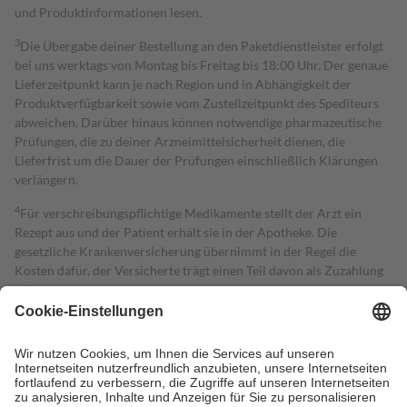
und Produktinformationen lesen.
3
Die Übergabe deiner Bestellung an den Paketdienstleister erfolgt
bei uns werktags von Montag bis Freitag bis 18:00 Uhr. Der genaue
Lieferzeitpunkt kann je nach Region und in Abhängigkeit der
Produktverfügbarkeit sowie vom Zustellzeitpunkt des Spediteurs
abweichen. Darüber hinaus können notwendige pharmazeutische
Prüfungen, die zu deiner Arzneimittelsicherheit dienen, die
Lieferfrist um die Dauer der Prüfungen einschließlich Klärungen
verlängern.
4
Für verschreibungspflichtige Medikamente stellt der Arzt ein
Rezept aus und der Patient erhält sie in der Apotheke. Die
gesetzliche Krankenversicherung übernimmt in der Regel die
Kosten dafür, der Versicherte trägt einen Teil davon als Zuzahlung
mit.
Grundsätzlich leisten Mitglieder Zuzahlungen in Höhe von zehn
Prozent des Abgabepreises,
mindestens
jedoch
fünf Euro
und
höchstens zehn Euro.
Es sind jedoch nie mehr als die tatsächlichen
Kosten der Leistung zu entrichten.
Diese Regeln gelten grundsätzlich auch für Online-Apotheken.
Bei Heilmitteln und häuslicher Krankenpflege beträgt die