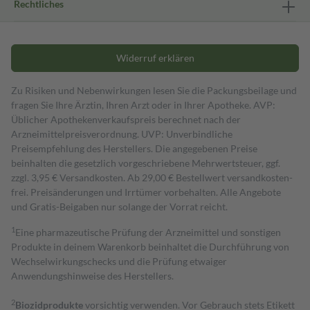
Rechtliches
Widerruf erklären
Zu Risiken und Nebenwirkungen lesen Sie die Packungsbeilage und
fragen Sie Ihre Ärztin, Ihren Arzt oder in Ihrer Apotheke. AVP:
Üblicher Apothekenverkaufspreis berechnet nach der
Arzneimittelpreisverordnung. UVP: Unverbindliche
Preisempfehlung des Herstellers. Die angegebenen Preise
beinhalten die gesetzlich vorgeschriebene Mehrwertsteuer, ggf.
zzgl. 3,95 € Versandkosten. Ab 29,00 € Bestell­wert versand­kosten­
frei. Preisänderungen und Irrtümer vorbehalten. Alle Angebote
und Gratis-Beigaben nur solange der Vorrat reicht.
1
Eine pharmazeutische Prüfung der Arzneimittel und sonstigen
Produkte in deinem Warenkorb beinhaltet die Durchführung von
Wechselwirkungschecks und die Prüfung etwaiger
Anwendungshinweise des Herstellers.
2
Biozidprodukte
vorsichtig verwenden. Vor Gebrauch stets Etikett