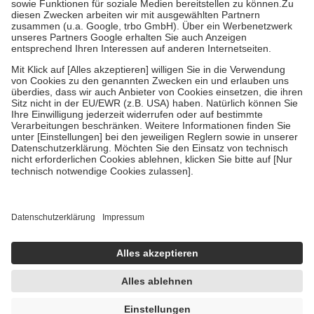
Zuzahlung zehn Prozent der Kosten sowie zehn Euro je
Verordnung.
Um das Engagement der Versicherten für ihre eigene Gesundheit zu
stärken und die besondere Stellung der Familie zu unterstützen,
fallen
keine Zuzahlungen
an bei:
• Kindern und Jugendlichen bis zum vollendeten 18. Lebensjahr
mit Ausnahme der Fahrkosten
• Untersuchungen zur Vorsorge und Früherkennung, die von der
GKV getragen werden
• empfohlenen Schutzimpfungen
• Harn- und Blutteststreifen
Wir nutzen Trusted Shops als unabhängigen Dienstleister für die
Einholung von Bewertungen. Trusted Shops hat Maßnahmen
getroffen, um sicherzustellen, dass es sich um echte Bewertungen
handelt. Mehr Informationen findest du hier:
https://help.etrusted.com/hc/de/articles/4419944605341
Einige Bilder und Inhalte wurden unter Zuhilfenahme künstlicher
Intelligenz erstellt.