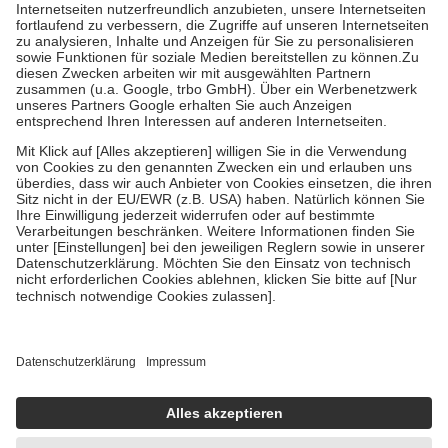
Kosten der Leistung zu entrichten.
Diese Regeln gelten grundsätzlich auch für Online-Apotheken.
Bei Heilmitteln und häuslicher Krankenpflege beträgt die
Zuzahlung zehn Prozent der Kosten sowie zehn Euro je
Verordnung.
Um das Engagement der Versicherten für ihre eigene Gesundheit zu
stärken und die besondere Stellung der Familie zu unterstützen,
fallen
keine Zuzahlungen
an bei:
• Kindern und Jugendlichen bis zum vollendeten 18. Lebensjahr
mit Ausnahme der Fahrkosten
• Untersuchungen zur Vorsorge und Früherkennung, die von der
GKV getragen werden
• empfohlenen Schutzimpfungen
• Harn- und Blutteststreifen
Wir nutzen Trusted Shops als unabhängigen Dienstleister für die
Einholung von Bewertungen. Trusted Shops hat Maßnahmen
getroffen, um sicherzustellen, dass es sich um echte Bewertungen
handelt. Mehr Informationen findest du hier:
https://help.etrusted.com/hc/de/articles/4419944605341
Einige Bilder und Inhalte wurden unter Zuhilfenahme künstlicher