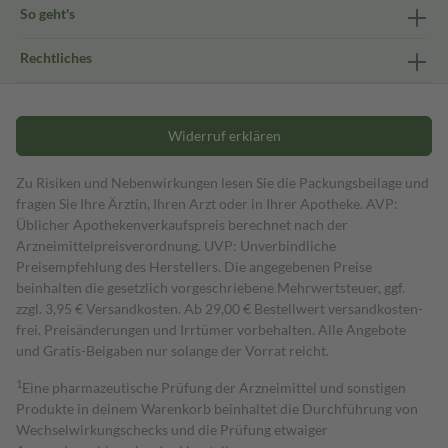
So geht's
Rechtliches
Widerruf erklären
Zu Risiken und Nebenwirkungen lesen Sie die Packungsbeilage und
fragen Sie Ihre Ärztin, Ihren Arzt oder in Ihrer Apotheke. AVP:
Üblicher Apothekenverkaufspreis berechnet nach der
Arzneimittelpreisverordnung. UVP: Unverbindliche
Preisempfehlung des Herstellers. Die angegebenen Preise
beinhalten die gesetzlich vorgeschriebene Mehrwertsteuer, ggf.
zzgl. 3,95 € Versandkosten. Ab 29,00 € Bestell­wert versand­kosten­
frei. Preisänderungen und Irrtümer vorbehalten. Alle Angebote
und Gratis-Beigaben nur solange der Vorrat reicht.
1
Eine pharmazeutische Prüfung der Arzneimittel und sonstigen
Produkte in deinem Warenkorb beinhaltet die Durchführung von
Wechselwirkungschecks und die Prüfung etwaiger