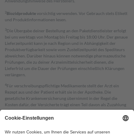
Anwendungshinweise des Herstellers.
2
Biozidprodukte
vorsichtig verwenden. Vor Gebrauch stets Etikett
und Produktinformationen lesen.
3
Die Übergabe deiner Bestellung an den Paketdienstleister erfolgt
bei uns werktags von Montag bis Freitag bis 18:00 Uhr. Der genaue
Lieferzeitpunkt kann je nach Region und in Abhängigkeit der
Produktverfügbarkeit sowie vom Zustellzeitpunkt des Spediteurs
abweichen. Darüber hinaus können notwendige pharmazeutische
Prüfungen, die zu deiner Arzneimittelsicherheit dienen, die
Lieferfrist um die Dauer der Prüfungen einschließlich Klärungen
verlängern.
4
Für verschreibungspflichtige Medikamente stellt der Arzt ein
Rezept aus und der Patient erhält sie in der Apotheke. Die
gesetzliche Krankenversicherung übernimmt in der Regel die
Kosten dafür, der Versicherte trägt einen Teil davon als Zuzahlung
mit.
Grundsätzlich leisten Mitglieder Zuzahlungen in Höhe von zehn
Prozent des Abgabepreises,
mindestens
jedoch
fünf Euro
und
höchstens zehn Euro.
Es sind jedoch nie mehr als die tatsächlichen