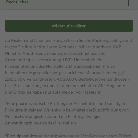
Rechtliches
Widerruf erklären
Zu Risiken und Nebenwirkungen lesen Sie die Packungsbeilage und
fragen Sie Ihre Ärztin, Ihren Arzt oder in Ihrer Apotheke. AVP:
Üblicher Apothekenverkaufspreis berechnet nach der
Arzneimittelpreisverordnung. UVP: Unverbindliche
Preisempfehlung des Herstellers. Die angegebenen Preise
beinhalten die gesetzlich vorgeschriebene Mehrwertsteuer, ggf.
zzgl. 3,95 € Versandkosten. Ab 29,00 € Bestell­wert versand­kosten­
frei. Preisänderungen und Irrtümer vorbehalten. Alle Angebote
und Gratis-Beigaben nur solange der Vorrat reicht.
1
Eine pharmazeutische Prüfung der Arzneimittel und sonstigen
Produkte in deinem Warenkorb beinhaltet die Durchführung von
Wechselwirkungschecks und die Prüfung etwaiger
Anwendungshinweise des Herstellers.
2
Biozidprodukte
vorsichtig verwenden. Vor Gebrauch stets Etikett