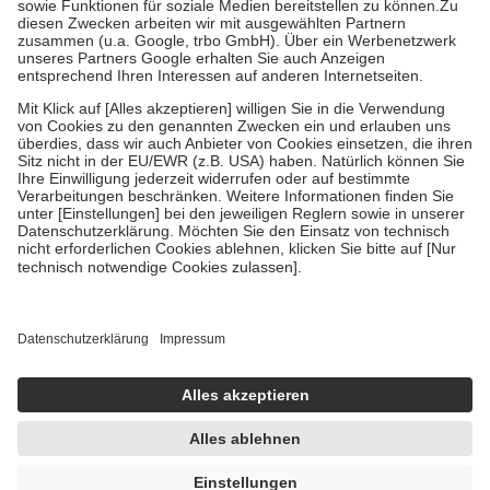
Zuzahlung zehn Prozent der Kosten sowie zehn Euro je
Verordnung.
Um das Engagement der Versicherten für ihre eigene Gesundheit zu
stärken und die besondere Stellung der Familie zu unterstützen,
fallen
keine Zuzahlungen
an bei:
• Kindern und Jugendlichen bis zum vollendeten 18. Lebensjahr
mit Ausnahme der Fahrkosten
• Untersuchungen zur Vorsorge und Früherkennung, die von der
GKV getragen werden
• empfohlenen Schutzimpfungen
• Harn- und Blutteststreifen
Wir nutzen Trusted Shops als unabhängigen Dienstleister für die
Einholung von Bewertungen. Trusted Shops hat Maßnahmen
getroffen, um sicherzustellen, dass es sich um echte Bewertungen
handelt. Mehr Informationen findest du hier:
https://help.etrusted.com/hc/de/articles/4419944605341
Einige Bilder und Inhalte wurden unter Zuhilfenahme künstlicher
Intelligenz erstellt.