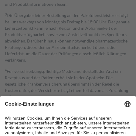
und Produktinformationen lesen.
3
Die Übergabe deiner Bestellung an den Paketdienstleister erfolgt
bei uns werktags von Montag bis Freitag bis 18:00 Uhr. Der genaue
Lieferzeitpunkt kann je nach Region und in Abhängigkeit der
Produktverfügbarkeit sowie vom Zustellzeitpunkt des Spediteurs
abweichen. Darüber hinaus können notwendige pharmazeutische
Prüfungen, die zu deiner Arzneimittelsicherheit dienen, die
Lieferfrist um die Dauer der Prüfungen einschließlich Klärungen
verlängern.
4
Für verschreibungspflichtige Medikamente stellt der Arzt ein
Rezept aus und der Patient erhält sie in der Apotheke. Die
gesetzliche Krankenversicherung übernimmt in der Regel die
Kosten dafür, der Versicherte trägt einen Teil davon als Zuzahlung
mit.
Grundsätzlich leisten Mitglieder Zuzahlungen in Höhe von zehn
Prozent des Abgabepreises,
mindestens
jedoch
fünf Euro
und
höchstens zehn Euro.
Es sind jedoch nie mehr als die tatsächlichen
Kosten der Leistung zu entrichten.
Diese Regeln gelten grundsätzlich auch für Online-Apotheken.
Bei Heilmitteln und häuslicher Krankenpflege beträgt die