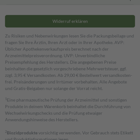
Widerruf erklären
Zu Risiken und Nebenwirkungen lesen Sie die Packungsbeilage und
fragen Sie Ihre Ärztin, Ihren Arzt oder in Ihrer Apotheke. AVP:
Üblicher Apothekenverkaufspreis berechnet nach der
Arzneimittelpreisverordnung. UVP: Unverbindliche
Preisempfehlung des Herstellers. Die angegebenen Preise
beinhalten die gesetzlich vorgeschriebene Mehrwertsteuer, ggf.
zzgl. 3,95 € Versandkosten. Ab 29,00 € Bestell­wert versand­kosten­
frei. Preisänderungen und Irrtümer vorbehalten. Alle Angebote
und Gratis-Beigaben nur solange der Vorrat reicht.
1
Eine pharmazeutische Prüfung der Arzneimittel und sonstigen
Produkte in deinem Warenkorb beinhaltet die Durchführung von
Wechselwirkungschecks und die Prüfung etwaiger
Anwendungshinweise des Herstellers.
2
Biozidprodukte
vorsichtig verwenden. Vor Gebrauch stets Etikett
und Produktinformationen lesen.