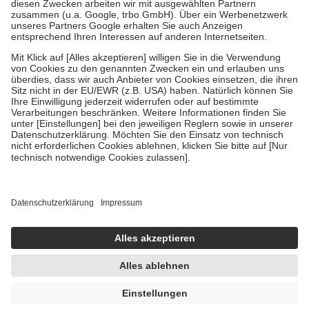
Zuzahlung zehn Prozent der Kosten sowie zehn Euro je
Verordnung.
Um das Engagement der Versicherten für ihre eigene Gesundheit zu
stärken und die besondere Stellung der Familie zu unterstützen,
fallen
keine Zuzahlungen
an bei:
• Kindern und Jugendlichen bis zum vollendeten 18. Lebensjahr
mit Ausnahme der Fahrkosten
• Untersuchungen zur Vorsorge und Früherkennung, die von der
GKV getragen werden
• empfohlenen Schutzimpfungen
• Harn- und Blutteststreifen
Wir nutzen Trusted Shops als unabhängigen Dienstleister für die
Einholung von Bewertungen. Trusted Shops hat Maßnahmen
getroffen, um sicherzustellen, dass es sich um echte Bewertungen
handelt. Mehr Informationen findest du hier:
https://help.etrusted.com/hc/de/articles/4419944605341
Einige Bilder und Inhalte wurden unter Zuhilfenahme künstlicher
Intelligenz erstellt.