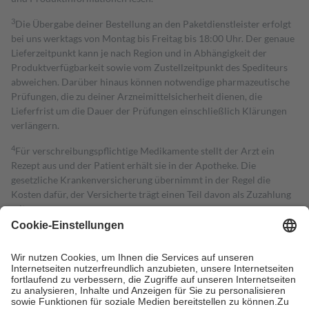
3
Die Übergabe deiner Bestellung an den Paketdienstleister erfolgt
bei uns werktags von Montag bis Freitag bis 18:00 Uhr. Der genaue
Lieferzeitpunkt kann je nach Region und in Abhängigkeit der
Produktverfügbarkeit sowie vom Zustellzeitpunkt des Spediteurs
abweichen. Darüber hinaus können notwendige pharmazeutische
Prüfungen, die zu deiner Arzneimittelsicherheit dienen, die
Lieferfrist um die Dauer der Prüfungen einschließlich Klärungen
verlängern.
4
Für verschreibungspflichtige Medikamente stellt der Arzt ein
Rezept aus und der Patient erhält sie in der Apotheke. Die
gesetzliche Krankenversicherung übernimmt in der Regel die
Kosten dafür, der Versicherte trägt einen Teil davon als Zuzahlung
mit.
Grundsätzlich leisten Mitglieder Zuzahlungen in Höhe von zehn
Prozent des Abgabepreises,
mindestens
jedoch
fünf Euro
und
höchstens zehn Euro.
Es sind jedoch nie mehr als die tatsächlichen
Kosten der Leistung zu entrichten.
Diese Regeln gelten grundsätzlich auch für Online-Apotheken.
Bei Heilmitteln und häuslicher Krankenpflege beträgt die