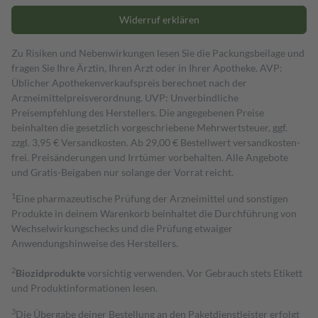
Widerruf erklären
Zu Risiken und Nebenwirkungen lesen Sie die Packungsbeilage und
fragen Sie Ihre Ärztin, Ihren Arzt oder in Ihrer Apotheke. AVP:
Üblicher Apothekenverkaufspreis berechnet nach der
Arzneimittelpreisverordnung. UVP: Unverbindliche
Preisempfehlung des Herstellers. Die angegebenen Preise
beinhalten die gesetzlich vorgeschriebene Mehrwertsteuer, ggf.
zzgl. 3,95 € Versandkosten. Ab 29,00 € Bestell­wert versand­kosten­
frei. Preisänderungen und Irrtümer vorbehalten. Alle Angebote
und Gratis-Beigaben nur solange der Vorrat reicht.
1
Eine pharmazeutische Prüfung der Arzneimittel und sonstigen
Produkte in deinem Warenkorb beinhaltet die Durchführung von
Wechselwirkungschecks und die Prüfung etwaiger
Anwendungshinweise des Herstellers.
2
Biozidprodukte
vorsichtig verwenden. Vor Gebrauch stets Etikett
und Produktinformationen lesen.
3
Die Übergabe deiner Bestellung an den Paketdienstleister erfolgt