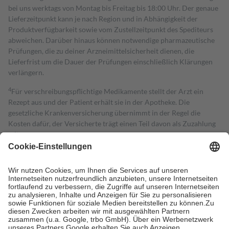
bei uns werktags von Montag bis Freitag bis 18:00 Uhr. Der genaue
Lieferzeitpunkt kann je nach Region und in Abhängigkeit der
Produktverfügbarkeit sowie vom Zustellzeitpunkt des Spediteurs
abweichen. Darüber hinaus können notwendige pharmazeutische
Prüfungen, die zu deiner Arzneimittelsicherheit dienen, die
Lieferfrist um die Dauer der Prüfungen einschließlich Klärungen
verlängern.
4
Für verschreibungspflichtige Medikamente stellt der Arzt ein
Rezept aus und der Patient erhält sie in der Apotheke. Die
gesetzliche Krankenversicherung übernimmt in der Regel die
Kosten dafür, der Versicherte trägt einen Teil davon als Zuzahlung
mit.
Grundsätzlich leisten Mitglieder Zuzahlungen in Höhe von zehn
Prozent des Abgabepreises,
mindestens
jedoch
fünf Euro
und
höchstens zehn Euro.
Es sind jedoch nie mehr als die tatsächlichen
Kosten der Leistung zu entrichten.
Diese Regeln gelten grundsätzlich auch für Online-Apotheken.
Bei Heilmitteln und häuslicher Krankenpflege beträgt die
Zuzahlung zehn Prozent der Kosten sowie zehn Euro je
Verordnung.