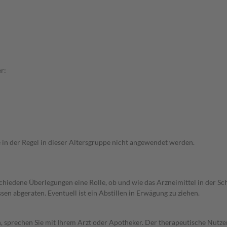
r:
e in der Regel in dieser Altersgruppe nicht angewendet werden.
rschiedene Überlegungen eine Rolle, ob und wie das Arzneimittel in der
en abgeraten. Eventuell ist ein Abstillen in Erwägung zu ziehen.
, sprechen Sie mit Ihrem Arzt oder Apotheker. Der therapeutische Nutzen