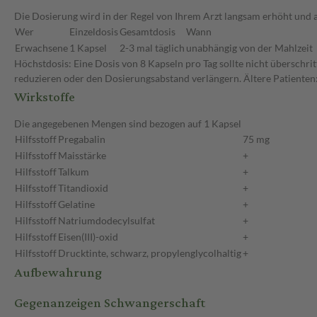
Die Dosierung wird in der Regel von Ihrem Arzt langsam erhöht und a
Wer
Einzeldosis
Gesamtdosis
Wann
Erwachsene
1 Kapsel
2-3 mal täglich
unabhängig von der Mahlzeit
Höchstdosis: Eine Dosis von 8 Kapseln pro Tag sollte nicht überschri
reduzieren oder den Dosierungsabstand verlängern. Ältere Patienten:
Wirkstoffe
Die angegebenen Mengen sind bezogen auf 1 Kapsel
Hilfsstoff
Pregabalin
75 mg
Hilfsstoff
Maisstärke
+
Hilfsstoff
Talkum
+
Hilfsstoff
Titandioxid
+
Hilfsstoff
Gelatine
+
Hilfsstoff
Natriumdodecylsulfat
+
Hilfsstoff
Eisen(III)-oxid
+
Hilfsstoff
Drucktinte, schwarz, propylenglycolhaltig
+
Aufbewahrung
Gegenanzeigen Schwangerschaft