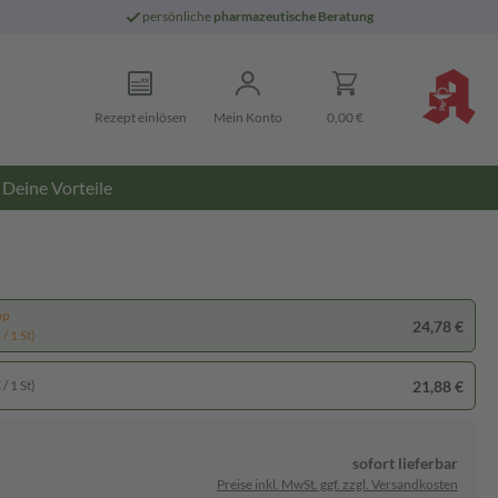
persönliche
pharmazeutische Beratung
Rezept einlösen
Mein Konto
0,00 €
Deine Vorteile
pp
24,78 €
/ 1 St)
21,88 €
/ 1 St)
sofort lieferbar
Preise inkl. MwSt. ggf. zzgl. Versandkosten