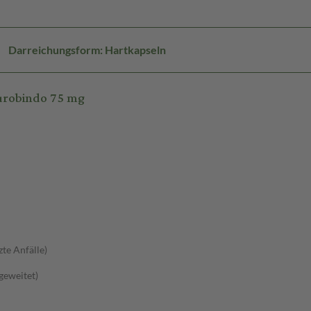
Darreichungsform: Hartkapseln
urobindo 75 mg
zte Anfälle)
sgeweitet)