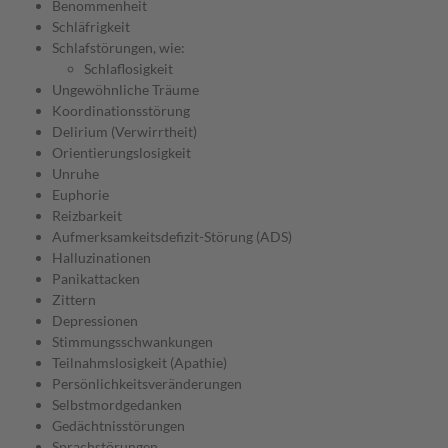
Benommenheit
Schläfrigkeit
Schlafstörungen, wie:
Schlaflosigkeit
Ungewöhnliche Träume
Koordinationsstörung
Delirium (Verwirrtheit)
Orientierungslosigkeit
Unruhe
Euphorie
Reizbarkeit
Aufmerksamkeitsdefizit-Störung (ADS)
Halluzinationen
Panikattacken
Zittern
Depressionen
Stimmungsschwankungen
Teilnahmslosigkeit (Apathie)
Persönlichkeitsveränderungen
Selbstmordgedanken
Gedächtnisstörungen
Sprachstörungen