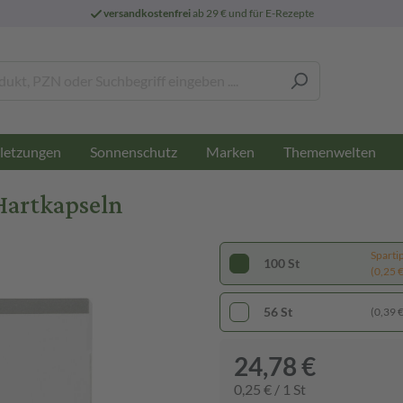
versandkostenfrei
ab 29 € und für E-Rezepte
letzungen
Sonnenschutz
Marken
Themenwelten
Hartkapseln
Sparti
100 St
(0,25 € 
56 St
(0,39 € 
24,78 €
0,25 € / 1 St