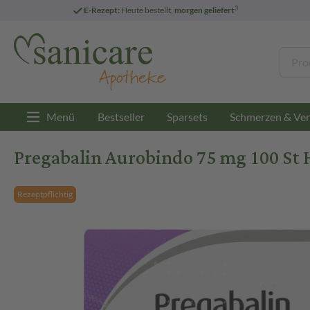
3
E-Rezept:
Heute bestellt,
morgen geliefert
Menü
Bestseller
Sparsets
Schmerzen & Ver
Pregabalin Aurobindo 75 mg 100 St 
Rezeptpflichtig