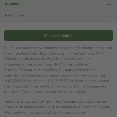
So geht's
Rechtliches
Widerruf erklären
Zu Risiken und Nebenwirkungen lesen Sie die Packungsbeilage und
fragen Sie Ihre Ärztin, Ihren Arzt oder in Ihrer Apotheke. AVP:
Üblicher Apothekenverkaufspreis berechnet nach der
Arzneimittelpreisverordnung. UVP: Unverbindliche
Preisempfehlung des Herstellers. Die angegebenen Preise
beinhalten die gesetzlich vorgeschriebene Mehrwertsteuer, ggf.
zzgl. 3,95 € Versandkosten. Ab 29,00 € Bestell­wert versand­kosten­
frei. Preisänderungen und Irrtümer vorbehalten. Alle Angebote
und Gratis-Beigaben nur solange der Vorrat reicht.
1
Eine pharmazeutische Prüfung der Arzneimittel und sonstigen
Produkte in deinem Warenkorb beinhaltet die Durchführung von
Wechselwirkungschecks und die Prüfung etwaiger