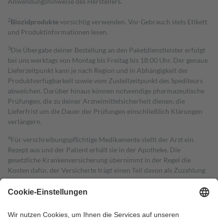
Anwendungshinweise des Herstellers.
2
Biozidprodukte
vorsichtig verwenden. Vor Gebrauch stets Etikett
und Produktinformationen lesen.
3
Die Übergabe deiner Bestellung an den Paketdienstleister erfolgt
bei uns werktags von Montag bis Freitag bis 18:00 Uhr. Der genaue
Lieferzeitpunkt kann je nach Region und in Abhängigkeit der
Produktverfügbarkeit sowie vom Zustellzeitpunkt des Spediteurs
abweichen. Darüber hinaus können notwendige pharmazeutische
Prüfungen, die zu deiner Arzneimittelsicherheit dienen, die
Lieferfrist um die Dauer der Prüfungen einschließlich Klärungen
verlängern.
4
Für verschreibungspflichtige Medikamente stellt der Arzt ein
Rezept aus und der Patient erhält sie in der Apotheke. Die
gesetzliche Krankenversicherung übernimmt in der Regel die
Kosten dafür, der Versicherte trägt einen Teil davon als Zuzahlung
mit.
Grundsätzlich leisten Mitglieder Zuzahlungen in Höhe von zehn
Prozent des Abgabepreises,
mindestens
jedoch
fünf Euro
und
höchstens zehn Euro.
Es sind jedoch nie mehr als die tatsächlichen