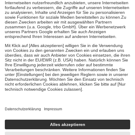
Kosten der Leistung zu entrichten.
Diese Regeln gelten grundsätzlich auch für Online-Apotheken.
Bei Heilmitteln und häuslicher Krankenpflege beträgt die
Zuzahlung zehn Prozent der Kosten sowie zehn Euro je
Verordnung.
Um das Engagement der Versicherten für ihre eigene Gesundheit zu
stärken und die besondere Stellung der Familie zu unterstützen,
fallen
keine Zuzahlungen
an bei:
• Kindern und Jugendlichen bis zum vollendeten 18. Lebensjahr
mit Ausnahme der Fahrkosten
• Untersuchungen zur Vorsorge und Früherkennung, die von der
GKV getragen werden
• empfohlenen Schutzimpfungen
• Harn- und Blutteststreifen
Wir nutzen Trusted Shops als unabhängigen Dienstleister für die
Einholung von Bewertungen. Trusted Shops hat Maßnahmen
getroffen, um sicherzustellen, dass es sich um echte Bewertungen
handelt. Mehr Informationen findest du hier:
https://help.etrusted.com/hc/de/articles/4419944605341
Einige Bilder und Inhalte wurden unter Zuhilfenahme künstlicher