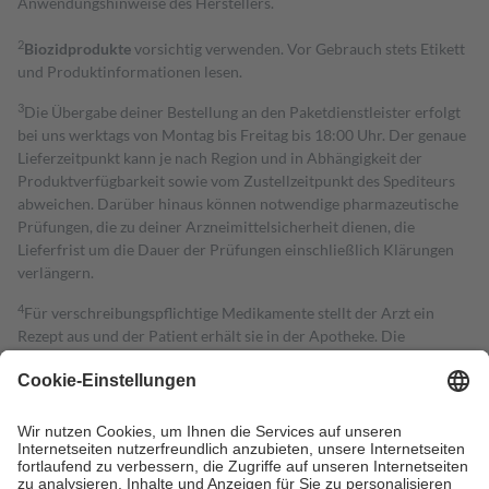
Anwendungshinweise des Herstellers.
2
Biozidprodukte
vorsichtig verwenden. Vor Gebrauch stets Etikett
und Produktinformationen lesen.
3
Die Übergabe deiner Bestellung an den Paketdienstleister erfolgt
bei uns werktags von Montag bis Freitag bis 18:00 Uhr. Der genaue
Lieferzeitpunkt kann je nach Region und in Abhängigkeit der
Produktverfügbarkeit sowie vom Zustellzeitpunkt des Spediteurs
abweichen. Darüber hinaus können notwendige pharmazeutische
Prüfungen, die zu deiner Arzneimittelsicherheit dienen, die
Lieferfrist um die Dauer der Prüfungen einschließlich Klärungen
verlängern.
4
Für verschreibungspflichtige Medikamente stellt der Arzt ein
Rezept aus und der Patient erhält sie in der Apotheke. Die
gesetzliche Krankenversicherung übernimmt in der Regel die
Kosten dafür, der Versicherte trägt einen Teil davon als Zuzahlung
mit.
Grundsätzlich leisten Mitglieder Zuzahlungen in Höhe von zehn
Prozent des Abgabepreises,
mindestens
jedoch
fünf Euro
und
höchstens zehn Euro.
Es sind jedoch nie mehr als die tatsächlichen