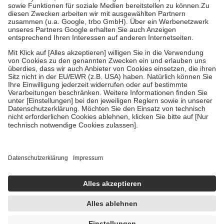
Kosten der Leistung zu entrichten.
Diese Regeln gelten grundsätzlich auch für Online-Apotheken.
Bei Heilmitteln und häuslicher Krankenpflege beträgt die
Zuzahlung zehn Prozent der Kosten sowie zehn Euro je
Verordnung.
Um das Engagement der Versicherten für ihre eigene Gesundheit zu
stärken und die besondere Stellung der Familie zu unterstützen,
fallen
keine Zuzahlungen
an bei:
• Kindern und Jugendlichen bis zum vollendeten 18. Lebensjahr
mit Ausnahme der Fahrkosten
• Untersuchungen zur Vorsorge und Früherkennung, die von der
GKV getragen werden
• empfohlenen Schutzimpfungen
• Harn- und Blutteststreifen
Wir nutzen Trusted Shops als unabhängigen Dienstleister für die
Einholung von Bewertungen. Trusted Shops hat Maßnahmen
getroffen, um sicherzustellen, dass es sich um echte Bewertungen
handelt. Mehr Informationen findest du hier:
https://help.etrusted.com/hc/de/articles/4419944605341
Einige Bilder und Inhalte wurden unter Zuhilfenahme künstlicher