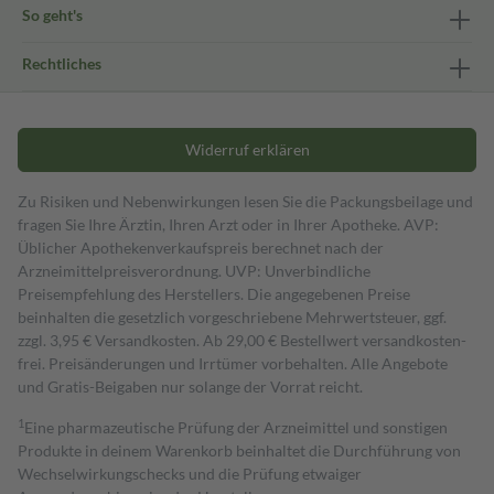
So geht's
Rechtliches
Widerruf erklären
Zu Risiken und Nebenwirkungen lesen Sie die Packungsbeilage und
fragen Sie Ihre Ärztin, Ihren Arzt oder in Ihrer Apotheke. AVP:
Üblicher Apothekenverkaufspreis berechnet nach der
Arzneimittelpreisverordnung. UVP: Unverbindliche
Preisempfehlung des Herstellers. Die angegebenen Preise
beinhalten die gesetzlich vorgeschriebene Mehrwertsteuer, ggf.
zzgl. 3,95 € Versandkosten. Ab 29,00 € Bestell­wert versand­kosten­
frei. Preisänderungen und Irrtümer vorbehalten. Alle Angebote
und Gratis-Beigaben nur solange der Vorrat reicht.
1
Eine pharmazeutische Prüfung der Arzneimittel und sonstigen
Produkte in deinem Warenkorb beinhaltet die Durchführung von
Wechselwirkungschecks und die Prüfung etwaiger