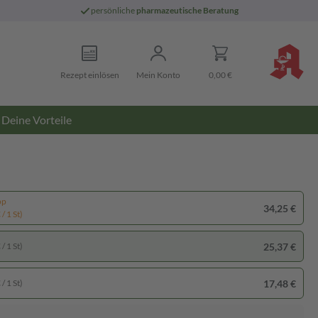
persönliche
pharmazeutische Beratung
Rezept einlösen
Mein Konto
0,00 €
Deine Vorteile
pp
34,25 €
/ 1 St)
25,37 €
/ 1 St)
17,48 €
/ 1 St)