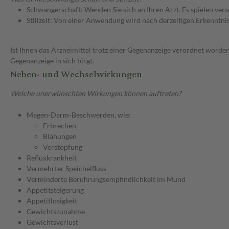
Schwangerschaft: Wenden Sie sich an Ihren Arzt. Es spielen ve
Stillzeit: Von einer Anwendung wird nach derzeitigen Erkenntniss
Ist Ihnen das Arzneimittel trotz einer Gegenanzeige verordnet worden
Gegenanzeige in sich birgt.
Neben- und Wechselwirkungen
Welche unerwünschten Wirkungen können auftreten?
Magen-Darm-Beschwerden, wie:
Erbrechen
Blähungen
Verstopfung
Refluxkrankheit
Vermehrter Speichelfluss
Verminderte Berührungsempfindlichkeit im Mund
Appetitsteigerung
Appetitlosigkeit
Gewichtszunahme
Gewichtsverlust