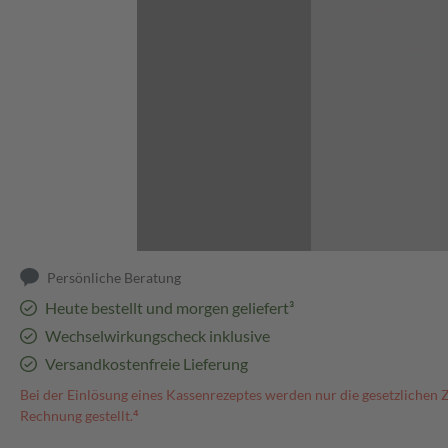
Abbildung kann abweichen
Persönliche Beratung
Heute bestellt und morgen geliefert³
Wechselwirkungscheck inklusive
Versandkostenfreie Lieferung
Bei der Einlösung eines Kassenrezeptes werden nur die gesetzlichen 
Rechnung gestellt.⁴