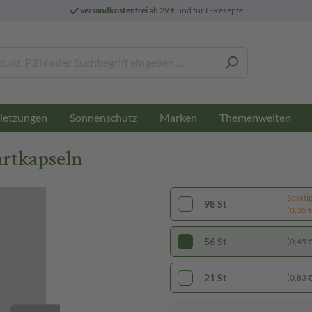
versandkostenfrei
ab 29 € und für E-Rezepte
letzungen
Sonnenschutz
Marken
Themenwelten
rtkapseln
Sparti
98 St
(0,35 € 
56 St
(0,45 € 
21 St
(0,83 € 