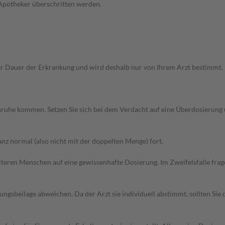
 Apotheker überschritten werden.
Dauer der Erkrankung und wird deshalb nur von Ihrem Arzt bestimmt. Pri
 Unruhe kommen. Setzen Sie sich bei dem Verdacht auf eine Überdosierun
z normal (also nicht mit der doppelten Menge) fort.
d älteren Menschen auf eine gewissenhafte Dosierung. Im Zweifelsfalle f
gsbeilage abweichen. Da der Arzt sie individuell abstimmt, sollten Si