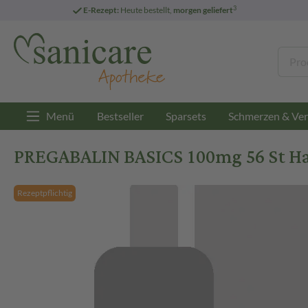
3
E-Rezept:
Heute bestellt,
morgen geliefert
Menü
Bestseller
Sparsets
Schmerzen & Ver
PREGABALIN BASICS 100mg 56 St Ha
Rezeptpflichtig