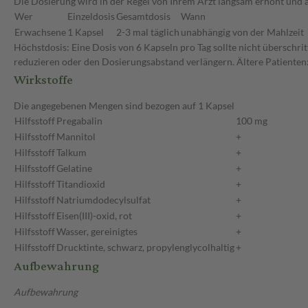
Die Dosierung wird in der Regel von Ihrem Arzt langsam erhöht und a
Wer
Einzeldosis
Gesamtdosis
Wann
Erwachsene
1 Kapsel
2-3 mal täglich
unabhängig von der Mahlzeit
Höchstdosis: Eine Dosis von 6 Kapseln pro Tag sollte nicht überschri
reduzieren oder den Dosierungsabstand verlängern. Ältere Patienten:
Wirkstoffe
Die angegebenen Mengen sind bezogen auf 1 Kapsel
Hilfsstoff
Pregabalin
100 mg
Hilfsstoff
Mannitol
+
Hilfsstoff
Talkum
+
Hilfsstoff
Gelatine
+
Hilfsstoff
Titandioxid
+
Hilfsstoff
Natriumdodecylsulfat
+
Hilfsstoff
Eisen(III)-oxid, rot
+
Hilfsstoff
Wasser, gereinigtes
+
Hilfsstoff
Drucktinte, schwarz, propylenglycolhaltig
+
Aufbewahrung
Aufbewahrung