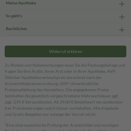
Meine Apotheke
So geht's
Rechtliches
Widerruf erklären
Zu Risiken und Nebenwirkungen lesen Sie die Packungsbeilage und
fragen Sie Ihre Ärztin, Ihren Arzt oder in Ihrer Apotheke. AVP:
Üblicher Apothekenverkaufspreis berechnet nach der
Arzneimittelpreisverordnung. UVP: Unverbindliche
Preisempfehlung des Herstellers. Die angegebenen Preise
beinhalten die gesetzlich vorgeschriebene Mehrwertsteuer, ggf.
zzgl. 3,95 € Versandkosten. Ab 29,00 € Bestell­wert versand­kosten­
frei. Preisänderungen und Irrtümer vorbehalten. Alle Angebote
und Gratis-Beigaben nur solange der Vorrat reicht.
1
Eine pharmazeutische Prüfung der Arzneimittel und sonstigen