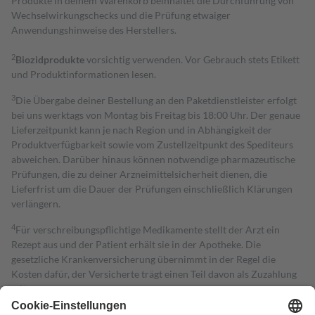
Produkte in deinem Warenkorb beinhaltet die Durchführung von
Wechselwirkungschecks und die Prüfung etwaiger
Anwendungshinweise des Herstellers.
2
Biozidprodukte
vorsichtig verwenden. Vor Gebrauch stets Etikett
und Produktinformationen lesen.
3
Die Übergabe deiner Bestellung an den Paketdienstleister erfolgt
bei uns werktags von Montag bis Freitag bis 18:00 Uhr. Der genaue
Lieferzeitpunkt kann je nach Region und in Abhängigkeit der
Produktverfügbarkeit sowie vom Zustellzeitpunkt des Spediteurs
abweichen. Darüber hinaus können notwendige pharmazeutische
Prüfungen, die zu deiner Arzneimittelsicherheit dienen, die
Lieferfrist um die Dauer der Prüfungen einschließlich Klärungen
verlängern.
4
Für verschreibungspflichtige Medikamente stellt der Arzt ein
Rezept aus und der Patient erhält sie in der Apotheke. Die
gesetzliche Krankenversicherung übernimmt in der Regel die
Kosten dafür, der Versicherte trägt einen Teil davon als Zuzahlung
mit.
Grundsätzlich leisten Mitglieder Zuzahlungen in Höhe von zehn