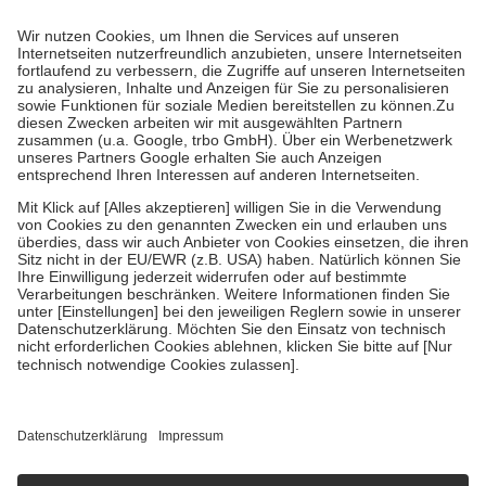
Prozent des Abgabepreises,
mindestens
jedoch
fünf Euro
und
höchstens zehn Euro.
Es sind jedoch nie mehr als die tatsächlichen
Kosten der Leistung zu entrichten.
Diese Regeln gelten grundsätzlich auch für Online-Apotheken.
Bei Heilmitteln und häuslicher Krankenpflege beträgt die
Zuzahlung zehn Prozent der Kosten sowie zehn Euro je
Verordnung.
Um das Engagement der Versicherten für ihre eigene Gesundheit zu
stärken und die besondere Stellung der Familie zu unterstützen,
fallen
keine Zuzahlungen
an bei:
• Kindern und Jugendlichen bis zum vollendeten 18. Lebensjahr
mit Ausnahme der Fahrkosten
• Untersuchungen zur Vorsorge und Früherkennung, die von der
GKV getragen werden
• empfohlenen Schutzimpfungen
• Harn- und Blutteststreifen
Wir nutzen Trusted Shops als unabhängigen Dienstleister für die
Einholung von Bewertungen. Trusted Shops hat Maßnahmen
getroffen, um sicherzustellen, dass es sich um echte Bewertungen
handelt. Mehr Informationen findest du hier:
https://help.etrusted.com/hc/de/articles/4419944605341