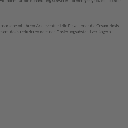
t vor allem für die Behandlung schwerer Formen geeignet. Bei leichten
Absprache mit Ihrem Arzt eventuell die Einzel- oder die Gesamtdosis
 Gesamtdosis reduzieren oder den Dosierungsabstand verlängern.