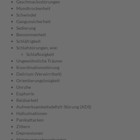
Geschmacksstörungen
Mundtrockenheit
Schwindel
Gangunsicherheit
Sedierung
Benommenheit
Schläfrigkeit
Schlafstörungen, wie:
Schlaflosigkeit
Ungewöhnliche Träume
Koordinationsstörung
Delirium (Verwirrtheit)
Orientierungslosigkeit
Unruhe
Euphorie
Reizbarkeit
Aufmerksamkeitsdefizit-Störung (ADS)
Halluzinationen
Panikattacken
Zittern
Depressionen
Stimmungsschwankungen