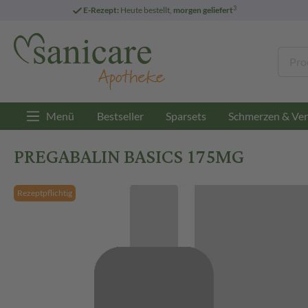
3
E-Rezept:
Heute bestellt,
morgen geliefert
Menü
Bestseller
Sparsets
Schmerzen & Ver
PREGABALIN BASICS 175MG
Rezeptpflichtig