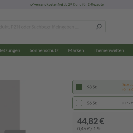
versandkostenfrei
ab 29 € und für E-Rezepte
letzungen
Sonnenschutz
Marken
Themenwelten
Sparti
98 St
(0,46 € 
56 St
(0,57 € 
44,82 €
0,46 € / 1 St