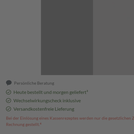
Abbildung kann abweichen
Persönliche Beratung
Heute bestellt und morgen geliefert³
Wechselwirkungscheck inklusive
Versandkostenfreie Lieferung
Bei der Einlösung eines Kassenrezeptes werden nur die gesetzlichen 
Rechnung gestellt.⁴