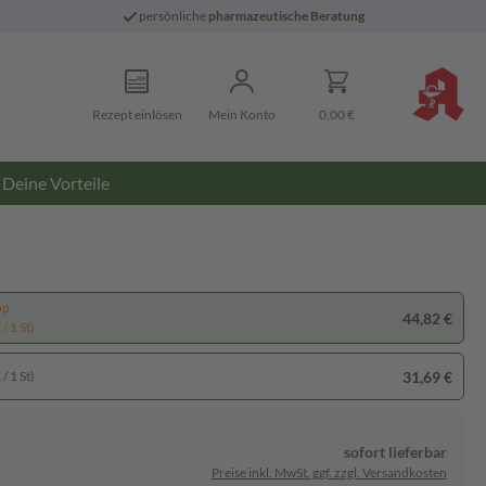
persönliche
pharmazeutische Beratung
Rezept einlösen
Mein Konto
0,00 €
Deine Vorteile
pp
44,82 €
/ 1 St)
31,69 €
/ 1 St)
sofort lieferbar
Preise inkl. MwSt. ggf. zzgl. Versandkosten