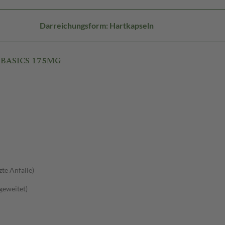
Darreichungsform: Hartkapseln
N BASICS 175MG
zte Anfälle)
sgeweitet)