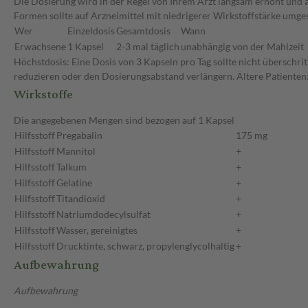
Die Dosierung wird in der Regel von Ihrem Arzt langsam erhöht und au
Formen sollte auf Arzneimittel mit niedrigerer Wirkstoffstärke umge
Wer
Einzeldosis
Gesamtdosis
Wann
Erwachsene
1 Kapsel
2-3 mal täglich
unabhängig von der Mahlzeit
Höchstdosis: Eine Dosis von 3 Kapseln pro Tag sollte nicht überschri
reduzieren oder den Dosierungsabstand verlängern. Ältere Patienten:
Wirkstoffe
Die angegebenen Mengen sind bezogen auf 1 Kapsel
Hilfsstoff
Pregabalin
175 mg
Hilfsstoff
Mannitol
+
Hilfsstoff
Talkum
+
Hilfsstoff
Gelatine
+
Hilfsstoff
Titandioxid
+
Hilfsstoff
Natriumdodecylsulfat
+
Hilfsstoff
Wasser, gereinigtes
+
Hilfsstoff
Drucktinte, schwarz, propylenglycolhaltig
+
Aufbewahrung
Aufbewahrung