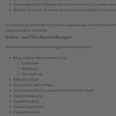
Schwangerschaft: Wenden Sie sich an Ihren Arzt. Es spielen ve
Stillzeit: Von einer Anwendung wird nach derzeitigen Erkenntniss
Ist Ihnen das Arzneimittel trotz einer Gegenanzeige verordnet worden
Gegenanzeige in sich birgt.
Neben- und Wechselwirkungen
Welche unerwünschten Wirkungen können auftreten?
Magen-Darm-Beschwerden, wie:
Erbrechen
Blähungen
Verstopfung
Refluxkrankheit
Vermehrter Speichelfluss
Verminderte Berührungsempfindlichkeit im Mund
Appetitsteigerung
Appetitlosigkeit
Gewichtszunahme
Gewichtsverlust