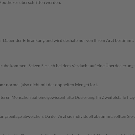
 Apotheker überschritten werden.
Dauer der Erkrankung und wird deshalb nur von Ihrem Arzt bestimmt. Pri
 Unruhe kommen. Setzen Sie sich bei dem Verdacht auf eine Überdosierun
z normal (also nicht mit der doppelten Menge) fort.
d älteren Menschen auf eine gewissenhafte Dosierung. Im Zweifelsfalle f
gsbeilage abweichen. Da der Arzt sie individuell abstimmt, sollten Si