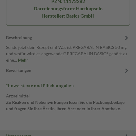
PZN: 11172282
Darreichungsform: Hartkapseln
Hersteller: Basics GmbH
Beschreibung
Sende jetzt dein Rezept ein! Was ist PREGABALIN BASICS 50 mg
und wofür wird es angewendet? PREGABALIN BASICS gehört zu
eine…
Mehr
Bewertungen
Hinweistexte und Pflichtangaben
Arzneimittel
Zu Risiken und Nebenwirkungen lesen Sie die Packungsbeilage
und fragen Sie Ihre Ärztin, Ihren Arzt oder in Ihrer Apotheke.
Versandarten