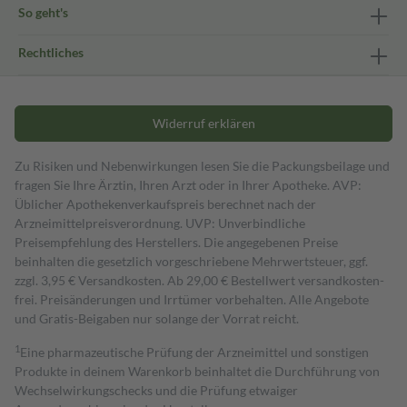
So geht's
Rechtliches
Widerruf erklären
Zu Risiken und Nebenwirkungen lesen Sie die Packungsbeilage und
fragen Sie Ihre Ärztin, Ihren Arzt oder in Ihrer Apotheke. AVP:
Üblicher Apothekenverkaufspreis berechnet nach der
Arzneimittelpreisverordnung. UVP: Unverbindliche
Preisempfehlung des Herstellers. Die angegebenen Preise
beinhalten die gesetzlich vorgeschriebene Mehrwertsteuer, ggf.
zzgl. 3,95 € Versandkosten. Ab 29,00 € Bestell­wert versand­kosten­
frei. Preisänderungen und Irrtümer vorbehalten. Alle Angebote
und Gratis-Beigaben nur solange der Vorrat reicht.
1
Eine pharmazeutische Prüfung der Arzneimittel und sonstigen
Produkte in deinem Warenkorb beinhaltet die Durchführung von
Wechselwirkungschecks und die Prüfung etwaiger