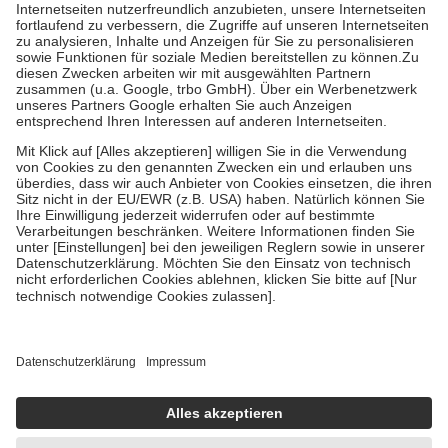
Kosten der Leistung zu entrichten.
Diese Regeln gelten grundsätzlich auch für Online-Apotheken.
Bei Heilmitteln und häuslicher Krankenpflege beträgt die
Zuzahlung zehn Prozent der Kosten sowie zehn Euro je
Verordnung.
Um das Engagement der Versicherten für ihre eigene Gesundheit zu
stärken und die besondere Stellung der Familie zu unterstützen,
fallen
keine Zuzahlungen
an bei:
• Kindern und Jugendlichen bis zum vollendeten 18. Lebensjahr
mit Ausnahme der Fahrkosten
• Untersuchungen zur Vorsorge und Früherkennung, die von der
GKV getragen werden
• empfohlenen Schutzimpfungen
• Harn- und Blutteststreifen
Wir nutzen Trusted Shops als unabhängigen Dienstleister für die
Einholung von Bewertungen. Trusted Shops hat Maßnahmen
getroffen, um sicherzustellen, dass es sich um echte Bewertungen
handelt. Mehr Informationen findest du hier:
https://help.etrusted.com/hc/de/articles/4419944605341
Einige Bilder und Inhalte wurden unter Zuhilfenahme künstlicher