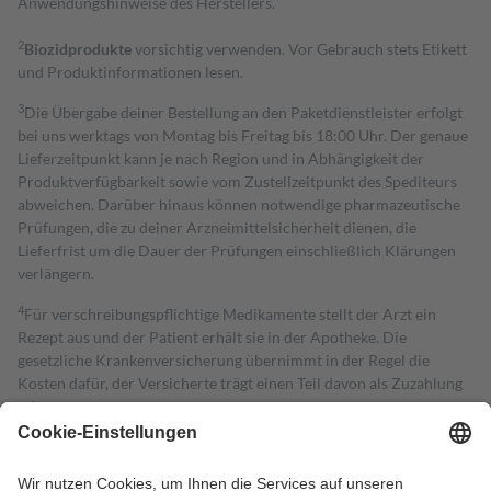
Anwendungshinweise des Herstellers.
2
Biozidprodukte
vorsichtig verwenden. Vor Gebrauch stets Etikett
und Produktinformationen lesen.
3
Die Übergabe deiner Bestellung an den Paketdienstleister erfolgt
bei uns werktags von Montag bis Freitag bis 18:00 Uhr. Der genaue
Lieferzeitpunkt kann je nach Region und in Abhängigkeit der
Produktverfügbarkeit sowie vom Zustellzeitpunkt des Spediteurs
abweichen. Darüber hinaus können notwendige pharmazeutische
Prüfungen, die zu deiner Arzneimittelsicherheit dienen, die
Lieferfrist um die Dauer der Prüfungen einschließlich Klärungen
verlängern.
4
Für verschreibungspflichtige Medikamente stellt der Arzt ein
Rezept aus und der Patient erhält sie in der Apotheke. Die
gesetzliche Krankenversicherung übernimmt in der Regel die
Kosten dafür, der Versicherte trägt einen Teil davon als Zuzahlung
mit.
Grundsätzlich leisten Mitglieder Zuzahlungen in Höhe von zehn
Prozent des Abgabepreises,
mindestens
jedoch
fünf Euro
und
höchstens zehn Euro.
Es sind jedoch nie mehr als die tatsächlichen