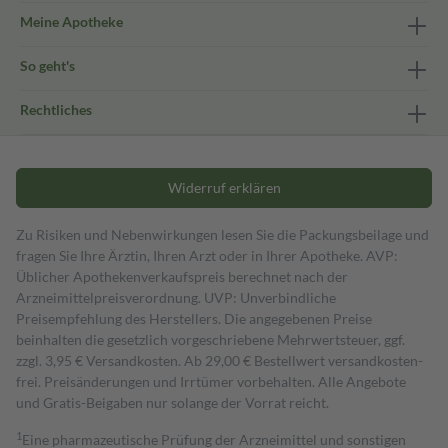
Meine Apotheke
So geht's
Rechtliches
Widerruf erklären
Zu Risiken und Nebenwirkungen lesen Sie die Packungsbeilage und
fragen Sie Ihre Ärztin, Ihren Arzt oder in Ihrer Apotheke. AVP:
Üblicher Apothekenverkaufspreis berechnet nach der
Arzneimittelpreisverordnung. UVP: Unverbindliche
Preisempfehlung des Herstellers. Die angegebenen Preise
beinhalten die gesetzlich vorgeschriebene Mehrwertsteuer, ggf.
zzgl. 3,95 € Versandkosten. Ab 29,00 € Bestell­wert versand­kosten­
frei. Preisänderungen und Irrtümer vorbehalten. Alle Angebote
und Gratis-Beigaben nur solange der Vorrat reicht.
1
Eine pharmazeutische Prüfung der Arzneimittel und sonstigen