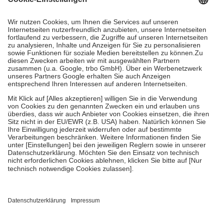
Prozent des Abgabepreises,
mindestens
jedoch
fünf Euro
und
höchstens zehn Euro.
Es sind jedoch nie mehr als die tatsächlichen
Kosten der Leistung zu entrichten.
Diese Regeln gelten grundsätzlich auch für Online-Apotheken.
Bei Heilmitteln und häuslicher Krankenpflege beträgt die
Zuzahlung zehn Prozent der Kosten sowie zehn Euro je
Verordnung.
Um das Engagement der Versicherten für ihre eigene Gesundheit zu
stärken und die besondere Stellung der Familie zu unterstützen,
fallen
keine Zuzahlungen
an bei:
• Kindern und Jugendlichen bis zum vollendeten 18. Lebensjahr
mit Ausnahme der Fahrkosten
• Untersuchungen zur Vorsorge und Früherkennung, die von der
GKV getragen werden
• empfohlenen Schutzimpfungen
• Harn- und Blutteststreifen
Wir nutzen Trusted Shops als unabhängigen Dienstleister für die
Einholung von Bewertungen. Trusted Shops hat Maßnahmen
getroffen, um sicherzustellen, dass es sich um echte Bewertungen
handelt. Mehr Informationen findest du hier: