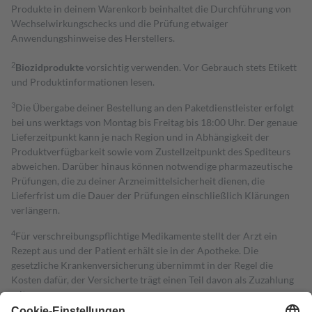
Produkte in deinem Warenkorb beinhaltet die Durchführung von
Wechselwirkungschecks und die Prüfung etwaiger
Anwendungshinweise des Herstellers.
2
Biozidprodukte
vorsichtig verwenden. Vor Gebrauch stets Etikett
und Produktinformationen lesen.
3
Die Übergabe deiner Bestellung an den Paketdienstleister erfolgt
bei uns werktags von Montag bis Freitag bis 18:00 Uhr. Der genaue
Lieferzeitpunkt kann je nach Region und in Abhängigkeit der
Produktverfügbarkeit sowie vom Zustellzeitpunkt des Spediteurs
abweichen. Darüber hinaus können notwendige pharmazeutische
Prüfungen, die zu deiner Arzneimittelsicherheit dienen, die
Lieferfrist um die Dauer der Prüfungen einschließlich Klärungen
verlängern.
4
Für verschreibungspflichtige Medikamente stellt der Arzt ein
Rezept aus und der Patient erhält sie in der Apotheke. Die
gesetzliche Krankenversicherung übernimmt in der Regel die
Kosten dafür, der Versicherte trägt einen Teil davon als Zuzahlung
mit.
Grundsätzlich leisten Mitglieder Zuzahlungen in Höhe von zehn