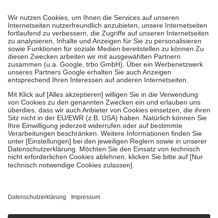
Prozent des Abgabepreises,
mindestens
jedoch
fünf Euro
und
höchstens zehn Euro.
Es sind jedoch nie mehr als die tatsächlichen
Kosten der Leistung zu entrichten.
Diese Regeln gelten grundsätzlich auch für Online-Apotheken.
Bei Heilmitteln und häuslicher Krankenpflege beträgt die
Zuzahlung zehn Prozent der Kosten sowie zehn Euro je
Verordnung.
Um das Engagement der Versicherten für ihre eigene Gesundheit zu
stärken und die besondere Stellung der Familie zu unterstützen,
fallen
keine Zuzahlungen
an bei:
• Kindern und Jugendlichen bis zum vollendeten 18. Lebensjahr
mit Ausnahme der Fahrkosten
• Untersuchungen zur Vorsorge und Früherkennung, die von der
GKV getragen werden
• empfohlenen Schutzimpfungen
• Harn- und Blutteststreifen
Wir nutzen Trusted Shops als unabhängigen Dienstleister für die
Einholung von Bewertungen. Trusted Shops hat Maßnahmen
getroffen, um sicherzustellen, dass es sich um echte Bewertungen
handelt. Mehr Informationen findest du hier:
https://help.etrusted.com/hc/de/articles/4419944605341