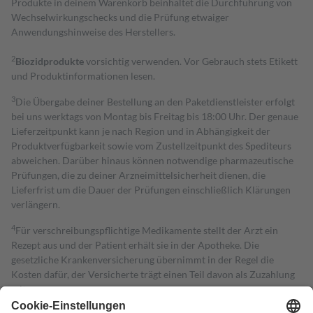
Produkte in deinem Warenkorb beinhaltet die Durchführung von
Wechselwirkungschecks und die Prüfung etwaiger
Anwendungshinweise des Herstellers.
2
Biozidprodukte
vorsichtig verwenden. Vor Gebrauch stets Etikett
und Produktinformationen lesen.
3
Die Übergabe deiner Bestellung an den Paketdienstleister erfolgt
bei uns werktags von Montag bis Freitag bis 18:00 Uhr. Der genaue
Lieferzeitpunkt kann je nach Region und in Abhängigkeit der
Produktverfügbarkeit sowie vom Zustellzeitpunkt des Spediteurs
abweichen. Darüber hinaus können notwendige pharmazeutische
Prüfungen, die zu deiner Arzneimittelsicherheit dienen, die
Lieferfrist um die Dauer der Prüfungen einschließlich Klärungen
verlängern.
4
Für verschreibungspflichtige Medikamente stellt der Arzt ein
Rezept aus und der Patient erhält sie in der Apotheke. Die
gesetzliche Krankenversicherung übernimmt in der Regel die
Kosten dafür, der Versicherte trägt einen Teil davon als Zuzahlung
mit.
Grundsätzlich leisten Mitglieder Zuzahlungen in Höhe von zehn