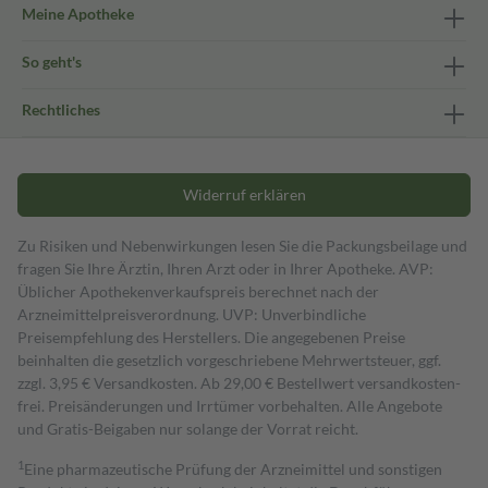
Meine Apotheke
So geht's
Rechtliches
Widerruf erklären
Zu Risiken und Nebenwirkungen lesen Sie die Packungsbeilage und
fragen Sie Ihre Ärztin, Ihren Arzt oder in Ihrer Apotheke. AVP:
Üblicher Apothekenverkaufspreis berechnet nach der
Arzneimittelpreisverordnung. UVP: Unverbindliche
Preisempfehlung des Herstellers. Die angegebenen Preise
beinhalten die gesetzlich vorgeschriebene Mehrwertsteuer, ggf.
zzgl. 3,95 € Versandkosten. Ab 29,00 € Bestell­wert versand­kosten­
frei. Preisänderungen und Irrtümer vorbehalten. Alle Angebote
und Gratis-Beigaben nur solange der Vorrat reicht.
1
Eine pharmazeutische Prüfung der Arzneimittel und sonstigen