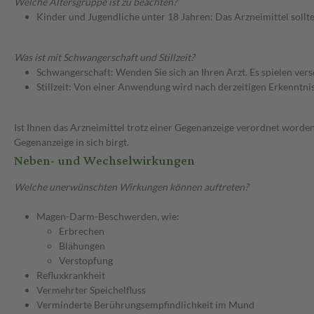
Welche Altersgruppe ist zu beachten?
Kinder und Jugendliche unter 18 Jahren: Das Arzneimittel sollt
Was ist mit Schwangerschaft und Stillzeit?
Schwangerschaft: Wenden Sie sich an Ihren Arzt. Es spielen ve
Stillzeit: Von einer Anwendung wird nach derzeitigen Erkenntniss
Ist Ihnen das Arzneimittel trotz einer Gegenanzeige verordnet worden
Gegenanzeige in sich birgt.
Neben- und Wechselwirkungen
Welche unerwünschten Wirkungen können auftreten?
Magen-Darm-Beschwerden, wie:
Erbrechen
Blähungen
Verstopfung
Refluxkrankheit
Vermehrter Speichelfluss
Verminderte Berührungsempfindlichkeit im Mund