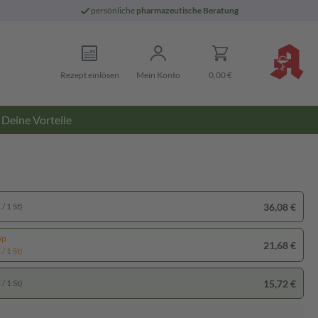
persönliche
pharmazeutische Beratung
Rezept einlösen
Mein Konto
0,00 €
Deine Vorteile
36,08 €
/ 1 St)
pp
21,68 €
/ 1 St)
15,72 €
/ 1 St)