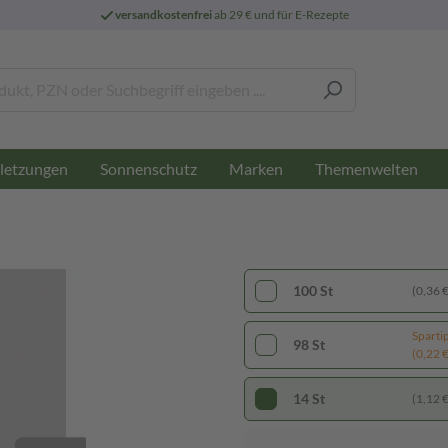
versandkostenfrei
ab 29 € und für E-Rezepte
letzungen
Sonnenschutz
Marken
Themenwelten
100 St
(0,36 € 
Sparti
98 St
(0,22 € 
14 St
(1,12 € 