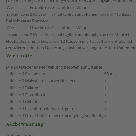
Die Dosierung wird in der Regel von Ihrem Arzt langsam erhöht und a
Wer
Einzeldosis
Gesamtdosis
Wann
Erwachsene
1 Kapsel
3-mal täglich
unabhängig von der Mahlzeit
Bei schweren Formen:
Wer
Einzeldosis
Gesamtdosis
Wann
Erwachsene
2 Kapseln
3-mal täglich
unabhängig von der Mahlzeit
Höchstdosis: Eine Dosis von 12 Kapseln pro Tag sollte nicht überschr
reduzieren oder den Dosierungsabstand verlängern. Ältere Patienten:
Wirkstoffe
Die angegebenen Mengen sind bezogen auf 1 Kapsel
Hilfsstoff
Pregabalin
50 mg
Hilfsstoff
Maisstärke, vorverkleistert
+
Hilfsstoff
Talkum
+
Hilfsstoff
Titandioxid
+
Hilfsstoff
Gelatine
+
Hilfsstoff
Eisen(III)-oxidhydrat, gelb
+
Hilfsstoff
Drucktinte, schwarz, propylenglycolhaltig
+
Aufbewahrung
Aufbewahrung