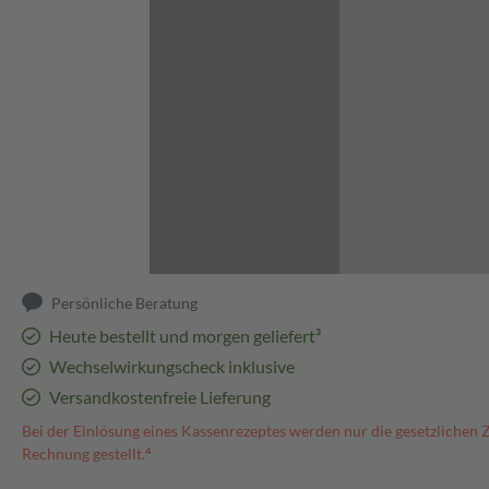
Abbildung kann abweichen
Persönliche Beratung
Heute bestellt und morgen geliefert³
Wechselwirkungscheck inklusive
Versandkostenfreie Lieferung
Bei der Einlösung eines Kassenrezeptes werden nur die gesetzlichen 
Rechnung gestellt.⁴