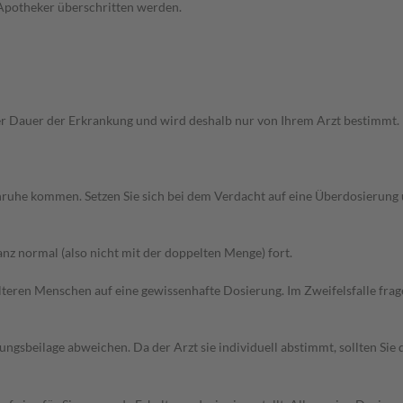
 Apotheker überschritten werden.
Dauer der Erkrankung und wird deshalb nur von Ihrem Arzt bestimmt. Pri
 Unruhe kommen. Setzen Sie sich bei dem Verdacht auf eine Überdosierun
z normal (also nicht mit der doppelten Menge) fort.
d älteren Menschen auf eine gewissenhafte Dosierung. Im Zweifelsfalle f
gsbeilage abweichen. Da der Arzt sie individuell abstimmt, sollten Si