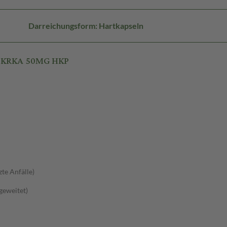
Darreichungsform: Hartkapseln
N KRKA 50MG HKP
zte Anfälle)
sgeweitet)