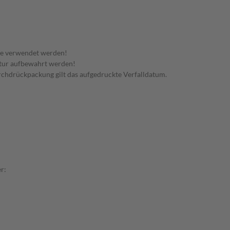
te verwendet werden!
tur aufbewahrt werden!
urchdrückpackung gilt das aufgedruckte Verfalldatum.
r: