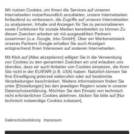
Prozent des Abgabepreises,
mindestens
jedoch
fünf Euro
und
höchstens zehn Euro.
Es sind jedoch nie mehr als die tatsächlichen
Kosten der Leistung zu entrichten.
Diese Regeln gelten grundsätzlich auch für Online-Apotheken.
Bei Heilmitteln und häuslicher Krankenpflege beträgt die
Zuzahlung zehn Prozent der Kosten sowie zehn Euro je
Verordnung.
Um das Engagement der Versicherten für ihre eigene Gesundheit zu
stärken und die besondere Stellung der Familie zu unterstützen,
fallen
keine Zuzahlungen
an bei:
• Kindern und Jugendlichen bis zum vollendeten 18. Lebensjahr
mit Ausnahme der Fahrkosten
• Untersuchungen zur Vorsorge und Früherkennung, die von der
GKV getragen werden
• empfohlenen Schutzimpfungen
• Harn- und Blutteststreifen
Wir nutzen Trusted Shops als unabhängigen Dienstleister für die
Einholung von Bewertungen. Trusted Shops hat Maßnahmen
getroffen, um sicherzustellen, dass es sich um echte Bewertungen
handelt. Mehr Informationen findest du hier:
https://help.etrusted.com/hc/de/articles/4419944605341