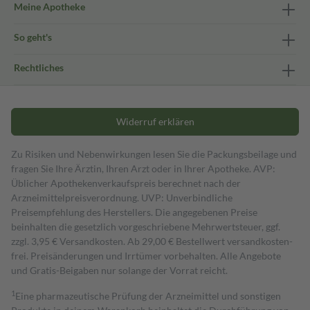
Meine Apotheke
So geht's
Rechtliches
Widerruf erklären
Zu Risiken und Nebenwirkungen lesen Sie die Packungsbeilage und
fragen Sie Ihre Ärztin, Ihren Arzt oder in Ihrer Apotheke. AVP:
Üblicher Apothekenverkaufspreis berechnet nach der
Arzneimittelpreisverordnung. UVP: Unverbindliche
Preisempfehlung des Herstellers. Die angegebenen Preise
beinhalten die gesetzlich vorgeschriebene Mehrwertsteuer, ggf.
zzgl. 3,95 € Versandkosten. Ab 29,00 € Bestell­wert versand­kosten­
frei. Preisänderungen und Irrtümer vorbehalten. Alle Angebote
und Gratis-Beigaben nur solange der Vorrat reicht.
1
Eine pharmazeutische Prüfung der Arzneimittel und sonstigen