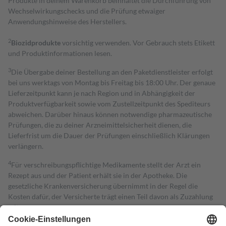
Produkte in deinem Warenkorb beinhaltet die Durchführung von
Wechselwirkungschecks und die Prüfung etwaiger
Anwendungshinweise des Herstellers.
2
Biozidprodukte
vorsichtig verwenden. Vor Gebrauch stets Etikett
und Produktinformationen lesen.
3
Die Übergabe deiner Bestellung an den Paketdienstleister erfolgt
bei uns werktags von Montag bis Freitag bis 18:00 Uhr. Der genaue
Lieferzeitpunkt kann je nach Region und in Abhängigkeit der
Produktverfügbarkeit sowie vom Zustellzeitpunkt des Spediteurs
abweichen. Darüber hinaus können notwendige pharmazeutische
Prüfungen, die zu deiner Arzneimittelsicherheit dienen, die
Lieferfrist um die Dauer der Prüfungen einschließlich Klärungen
verlängern.
4
Für verschreibungspflichtige Medikamente stellt der Arzt ein
Rezept aus und der Patient erhält sie in der Apotheke. Die
gesetzliche Krankenversicherung übernimmt in der Regel die
Kosten dafür, der Versicherte trägt einen Teil davon als Zuzahlung
mit.
Grundsätzlich leisten Mitglieder Zuzahlungen in Höhe von zehn