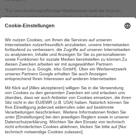
4
Für verschreibungspflichtige Medikamente stellt der Arzt ein
Rezept aus und der Patient erhält sie in der Apotheke. Die
gesetzliche Krankenversicherung übernimmt in der Regel die
Kosten dafür, der Versicherte trägt einen Teil davon als Zuzahlung
mit.
Grundsätzlich leisten Mitglieder Zuzahlungen in Höhe von zehn
Prozent des Abgabepreises,
mindestens
jedoch
fünf Euro
und
höchstens zehn Euro.
Es sind jedoch nie mehr als die tatsächlichen
Kosten der Leistung zu entrichten.
Diese Regeln gelten grundsätzlich auch für Online-Apotheken.
Bei Heilmitteln und häuslicher Krankenpflege beträgt die
Zuzahlung zehn Prozent der Kosten sowie zehn Euro je
Verordnung.
Um das Engagement der Versicherten für ihre eigene Gesundheit zu
stärken und die besondere Stellung der Familie zu unterstützen,
fallen
keine Zuzahlungen
an bei:
• Kindern und Jugendlichen bis zum vollendeten 18. Lebensjahr
mit Ausnahme der Fahrkosten
• Untersuchungen zur Vorsorge und Früherkennung, die von der
GKV getragen werden