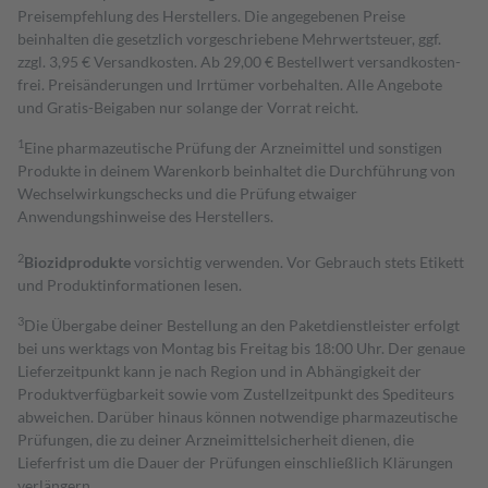
Preisempfehlung des Herstellers. Die angegebenen Preise
beinhalten die gesetzlich vorgeschriebene Mehrwertsteuer, ggf.
zzgl. 3,95 € Versandkosten. Ab 29,00 € Bestell­wert versand­kosten­
frei. Preisänderungen und Irrtümer vorbehalten. Alle Angebote
und Gratis-Beigaben nur solange der Vorrat reicht.
1
Eine pharmazeutische Prüfung der Arzneimittel und sonstigen
Produkte in deinem Warenkorb beinhaltet die Durchführung von
Wechselwirkungschecks und die Prüfung etwaiger
Anwendungshinweise des Herstellers.
2
Biozidprodukte
vorsichtig verwenden. Vor Gebrauch stets Etikett
und Produktinformationen lesen.
3
Die Übergabe deiner Bestellung an den Paketdienstleister erfolgt
bei uns werktags von Montag bis Freitag bis 18:00 Uhr. Der genaue
Lieferzeitpunkt kann je nach Region und in Abhängigkeit der
Produktverfügbarkeit sowie vom Zustellzeitpunkt des Spediteurs
abweichen. Darüber hinaus können notwendige pharmazeutische
Prüfungen, die zu deiner Arzneimittelsicherheit dienen, die
Lieferfrist um die Dauer der Prüfungen einschließlich Klärungen
verlängern.