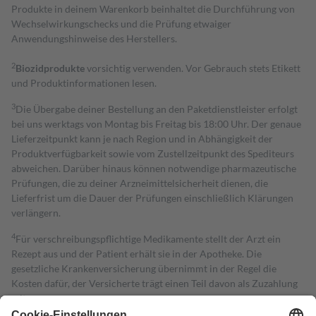
Produkte in deinem Warenkorb beinhaltet die Durchführung von
Wechselwirkungschecks und die Prüfung etwaiger
Anwendungshinweise des Herstellers.
2
Biozidprodukte
vorsichtig verwenden. Vor Gebrauch stets Etikett
und Produktinformationen lesen.
3
Die Übergabe deiner Bestellung an den Paketdienstleister erfolgt
bei uns werktags von Montag bis Freitag bis 18:00 Uhr. Der genaue
Lieferzeitpunkt kann je nach Region und in Abhängigkeit der
Produktverfügbarkeit sowie vom Zustellzeitpunkt des Spediteurs
abweichen. Darüber hinaus können notwendige pharmazeutische
Prüfungen, die zu deiner Arzneimittelsicherheit dienen, die
Lieferfrist um die Dauer der Prüfungen einschließlich Klärungen
verlängern.
4
Für verschreibungspflichtige Medikamente stellt der Arzt ein
Rezept aus und der Patient erhält sie in der Apotheke. Die
gesetzliche Krankenversicherung übernimmt in der Regel die
Kosten dafür, der Versicherte trägt einen Teil davon als Zuzahlung
mit.
Grundsätzlich leisten Mitglieder Zuzahlungen in Höhe von zehn