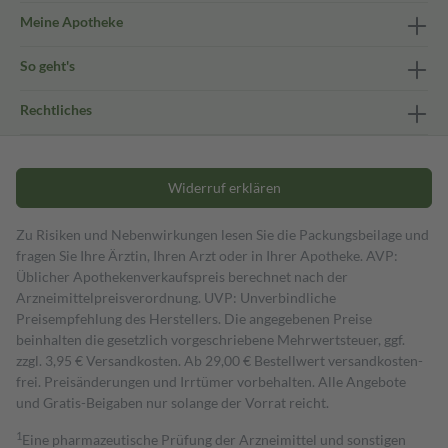
Meine Apotheke
So geht's
Rechtliches
Widerruf erklären
Zu Risiken und Nebenwirkungen lesen Sie die Packungsbeilage und
fragen Sie Ihre Ärztin, Ihren Arzt oder in Ihrer Apotheke. AVP:
Üblicher Apothekenverkaufspreis berechnet nach der
Arzneimittelpreisverordnung. UVP: Unverbindliche
Preisempfehlung des Herstellers. Die angegebenen Preise
beinhalten die gesetzlich vorgeschriebene Mehrwertsteuer, ggf.
zzgl. 3,95 € Versandkosten. Ab 29,00 € Bestell­wert versand­kosten­
frei. Preisänderungen und Irrtümer vorbehalten. Alle Angebote
und Gratis-Beigaben nur solange der Vorrat reicht.
1
Eine pharmazeutische Prüfung der Arzneimittel und sonstigen