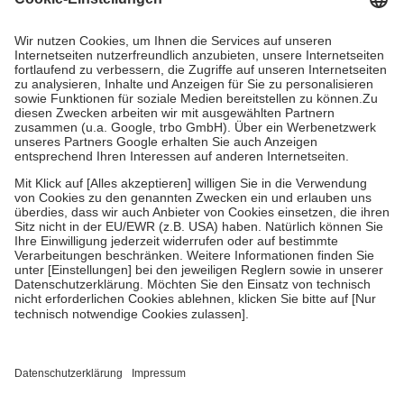
Prozent des Abgabepreises,
mindestens
jedoch
fünf Euro
und
höchstens zehn Euro.
Es sind jedoch nie mehr als die tatsächlichen
Kosten der Leistung zu entrichten.
Diese Regeln gelten grundsätzlich auch für Online-Apotheken.
Bei Heilmitteln und häuslicher Krankenpflege beträgt die
Zuzahlung zehn Prozent der Kosten sowie zehn Euro je
Verordnung.
Um das Engagement der Versicherten für ihre eigene Gesundheit zu
stärken und die besondere Stellung der Familie zu unterstützen,
fallen
keine Zuzahlungen
an bei:
• Kindern und Jugendlichen bis zum vollendeten 18. Lebensjahr
mit Ausnahme der Fahrkosten
• Untersuchungen zur Vorsorge und Früherkennung, die von der
GKV getragen werden
• empfohlenen Schutzimpfungen
• Harn- und Blutteststreifen
Wir nutzen Trusted Shops als unabhängigen Dienstleister für die
Einholung von Bewertungen. Trusted Shops hat Maßnahmen
getroffen, um sicherzustellen, dass es sich um echte Bewertungen
handelt. Mehr Informationen findest du hier: