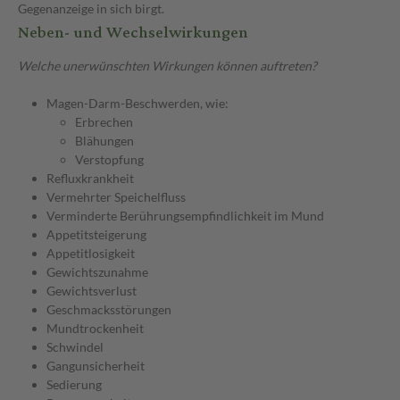
Gegenanzeige in sich birgt.
Neben- und Wechselwirkungen
Welche unerwünschten Wirkungen können auftreten?
Magen-Darm-Beschwerden, wie:
Erbrechen
Blähungen
Verstopfung
Refluxkrankheit
Vermehrter Speichelfluss
Verminderte Berührungsempfindlichkeit im Mund
Appetitsteigerung
Appetitlosigkeit
Gewichtszunahme
Gewichtsverlust
Geschmacksstörungen
Mundtrockenheit
Schwindel
Gangunsicherheit
Sedierung