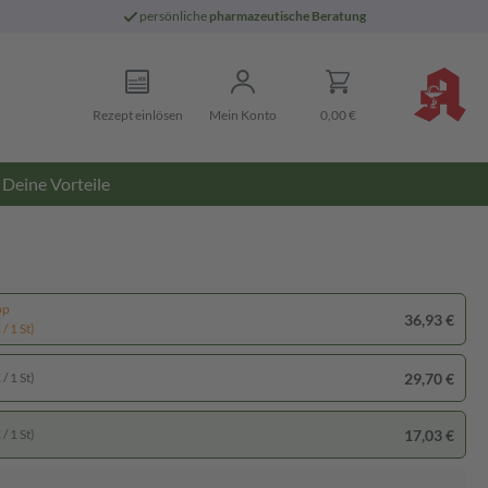
persönliche
pharmazeutische Beratung
Rezept einlösen
Mein Konto
0,00 €
Deine Vorteile
pp
36,93 €
/ 1 St)
29,70 €
/ 1 St)
17,03 €
/ 1 St)