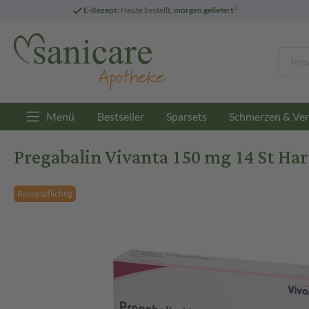
3
E-Rezept:
Heute bestellt,
morgen geliefert
Menü
Bestseller
Sparsets
Schmerzen & Ver
Pregabalin Vivanta 150 mg 14 St Ha
Rezeptpflichtig