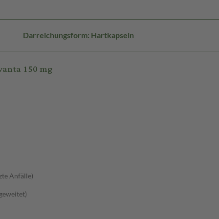
Darreichungsform: Hartkapseln
ivanta 150 mg
zte Anfälle)
sgeweitet)