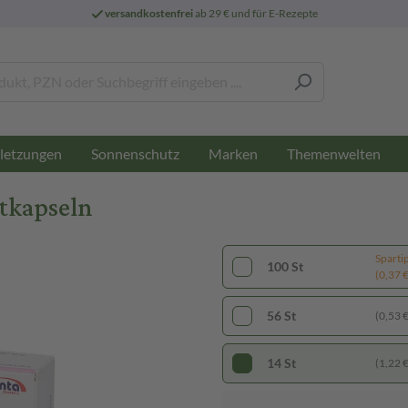
versandkostenfrei
ab 29 € und für E-Rezepte
letzungen
Sonnenschutz
Marken
Themenwelten
rtkapseln
Sparti
100 St
(0,37 € 
56 St
(0,53 € 
14 St
(1,22 € 