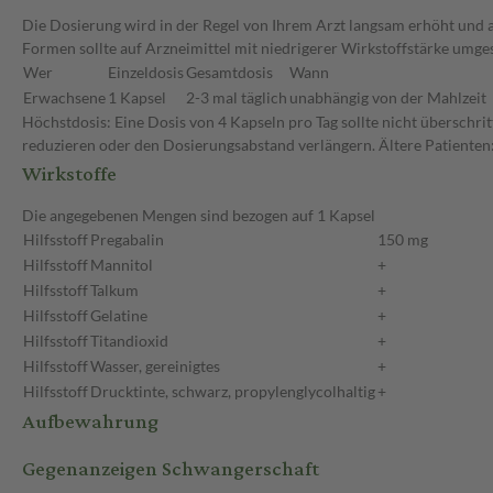
Die Dosierung wird in der Regel von Ihrem Arzt langsam erhöht und au
Formen sollte auf Arzneimittel mit niedrigerer Wirkstoffstärke umge
Wer
Einzeldosis
Gesamtdosis
Wann
Erwachsene
1 Kapsel
2-3 mal täglich
unabhängig von der Mahlzeit
Höchstdosis: Eine Dosis von 4 Kapseln pro Tag sollte nicht überschri
reduzieren oder den Dosierungsabstand verlängern. Ältere Patienten:
Wirkstoffe
Die angegebenen Mengen sind bezogen auf 1 Kapsel
Hilfsstoff
Pregabalin
150 mg
Hilfsstoff
Mannitol
+
Hilfsstoff
Talkum
+
Hilfsstoff
Gelatine
+
Hilfsstoff
Titandioxid
+
Hilfsstoff
Wasser, gereinigtes
+
Hilfsstoff
Drucktinte, schwarz, propylenglycolhaltig
+
Aufbewahrung
Gegenanzeigen Schwangerschaft