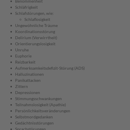
Benommenheit
Schläfrigkeit
Schlafstörungen, wie:
Schlaflosigkeit
Ungewöhnliche Träume
Koordinationsstörung
Delirium (Verwirrtheit)
Orientierungslosigkeit
Unruhe
Euphorie
Reizbarkeit
Aufmerksamkeitsdefizit-Störung (ADS)
Halluzinationen
Panikattacken
Zittern
Depressionen
Stimmungsschwankungen
Teilnahmslosigkeit (Apathie)
Persönlichkeitsveränderungen
Selbstmordgedanken
Gedächtnisstörungen
Sprachstörungen