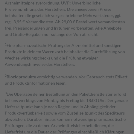
Arzneimittelpreisverordnung. UVP: Unverbindliche
Preisempfehlung des Herstellers. Die angegebenen Preise
beinhalten die gesetzlich vorgeschriebene Mehrwertsteuer, ggf.
zzgl. 3,95 € Versandkosten. Ab 29,00 € Bestell­wert versand­kosten­
frei. Preisänderungen und Irrtümer vorbehalten. Alle Angebote
und Gratis-Beigaben nur solange der Vorrat reicht.
1
Eine pharmazeutische Prüfung der Arzneimittel und sonstigen
Produkte in deinem Warenkorb beinhaltet die Durchführung von
Wechselwirkungschecks und die Prüfung etwaiger
Anwendungshinweise des Herstellers.
2
Biozidprodukte
vorsichtig verwenden. Vor Gebrauch stets Etikett
und Produktinformationen lesen.
3
Die Übergabe deiner Bestellung an den Paketdienstleister erfolgt
bei uns werktags von Montag bis Freitag bis 18:00 Uhr. Der genaue
Lieferzeitpunkt kann je nach Region und in Abhängigkeit der
Produktverfügbarkeit sowie vom Zustellzeitpunkt des Spediteurs
abweichen. Darüber hinaus können notwendige pharmazeutische
Prüfungen, die zu deiner Arzneimittelsicherheit dienen, die
Lieferfrist um die Dauer der Prüfungen einschließlich Klärungen