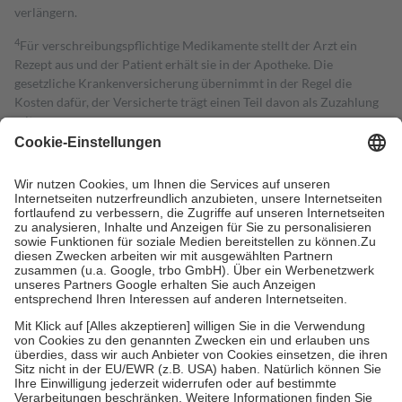
verlängern.
4
Für verschreibungspflichtige Medikamente stellt der Arzt ein
Rezept aus und der Patient erhält sie in der Apotheke. Die
gesetzliche Krankenversicherung übernimmt in der Regel die
Kosten dafür, der Versicherte trägt einen Teil davon als Zuzahlung
mit.
Grundsätzlich leisten Mitglieder Zuzahlungen in Höhe von zehn
Prozent des Abgabepreises,
mindestens
jedoch
fünf Euro
und
höchstens zehn Euro.
Es sind jedoch nie mehr als die tatsächlichen
Kosten der Leistung zu entrichten.
Diese Regeln gelten grundsätzlich auch für Online-Apotheken.
Bei Heilmitteln und häuslicher Krankenpflege beträgt die
Zuzahlung zehn Prozent der Kosten sowie zehn Euro je
Verordnung.
Um das Engagement der Versicherten für ihre eigene Gesundheit zu
stärken und die besondere Stellung der Familie zu unterstützen,
fallen
keine Zuzahlungen
an bei:
• Kindern und Jugendlichen bis zum vollendeten 18. Lebensjahr
mit Ausnahme der Fahrkosten
• Untersuchungen zur Vorsorge und Früherkennung, die von der