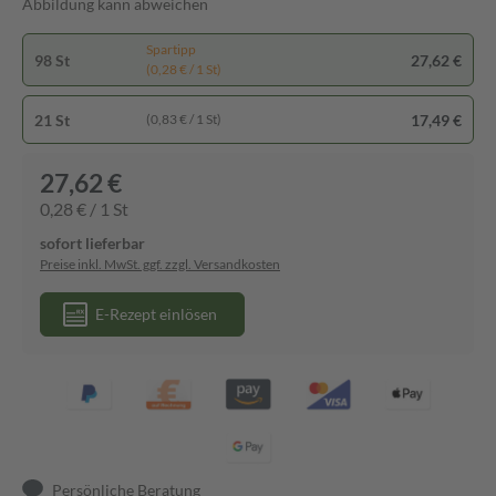
Abbildung kann abweichen
Spartipp
98 St
27,62 €
(0,28 € / 1 St)
21 St
17,49 €
(0,83 € / 1 St)
27,62 €
0,28 € / 1 St
sofort lieferbar
Preise inkl. MwSt. ggf. zzgl. Versandkosten
E-Rezept einlösen
Persönliche Beratung