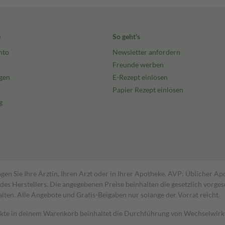
e
So geht's
nto
Newsletter anfordern
Freunde werben
gen
E-Rezept einlösen
Papier Rezept einlösen
g
gen Sie Ihre Ärztin, Ihren Arzt oder in Ihrer Apotheke. AVP: Üblicher A
s Herstellers. Die angegebenen Preise beinhalten die gesetzlich vorgesc
alten. Alle Angebote und Gratis-Beigaben nur solange der Vorrat reicht.
dukte in deinem Warenkorb beinhaltet die Durchführung von Wechselwir