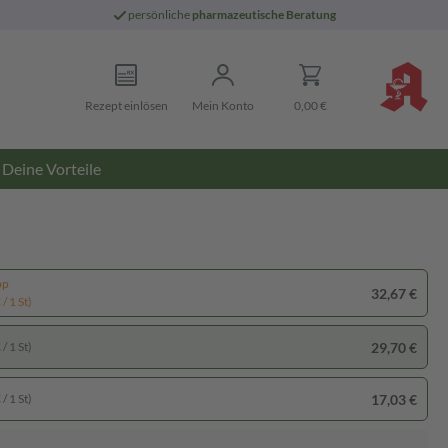
persönliche
pharmazeutische Beratung
Rezept einlösen
Mein Konto
0,00 €
Deine Vorteile
pp
32,67 €
/ 1 St)
29,70 €
/ 1 St)
17,03 €
/ 1 St)