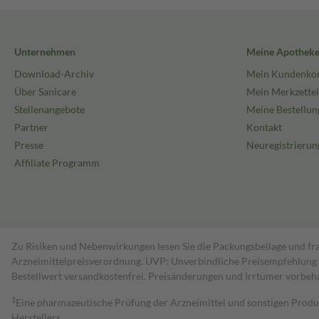
Unternehmen
Meine Apothek
Download-Archiv
Mein Kundenko
Über Sanicare
Mein Merkzettel
Stellenangebote
Meine Bestellun
Partner
Kontakt
Presse
Neuregistrierun
Affiliate Programm
Zu Risiken und Nebenwirkungen lesen Sie die Packungsbeilage und fra
Arzneimittelpreisverordnung. UVP: Unverbindliche Preisempfehlung de
Bestell­wert versand­kosten­frei. Preisänderungen und Irrtümer vorbeh
1
Eine pharmazeutische Prüfung der Arzneimittel und sonstigen Pro
Herstellers.