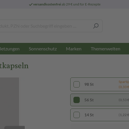
versandkostenfrei
ab 29 € und für E-Rezepte
letzungen
Sonnenschutz
Marken
Themenwelten
rtkapseln
Sparti
98 St
(0,33 € 
56 St
(0,53 € 
14 St
(1,22 € 