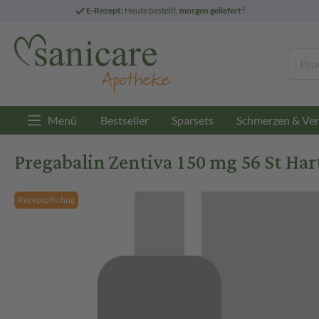
3
E-Rezept:
Heute bestellt,
morgen geliefert
Menü
Bestseller
Sparsets
Schmerzen & Ver
Pregabalin Zentiva 150 mg 56 St Ha
Rezeptpflichtig