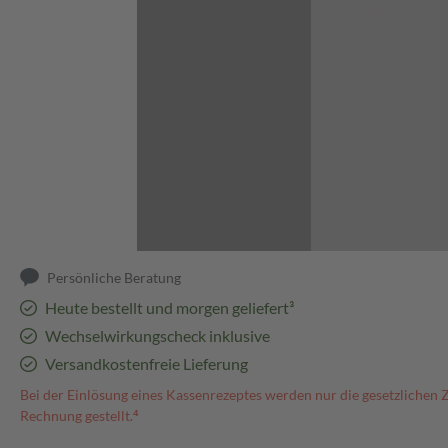
Abbildung kann abweichen
Persönliche Beratung
Heute bestellt und morgen geliefert³
Wechselwirkungscheck inklusive
Versandkostenfreie Lieferung
Bei der Einlösung eines Kassenrezeptes werden nur die gesetzlichen 
Rechnung gestellt.⁴