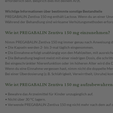
erforderlich sein. Besprich dies mit deinem Arzt.
Wichtige Informationen über bestimmte sonstige Bestandteile
PREGABALIN Zentiva 150 mg enthält Lactose. Wenn du an einer Unver
Während der Behandlung sind wirksame Verhütungsmethoden erforderli
Wie ist PREGABALIN Zentiva 150 mg einzunehmen?
Nimm PREGABALIN Zentiva 150 mg immer genau nach Anweisung deines 
• Die Kapseln werden 2- bis 3-mal täglich eingenommen.
• Die Einnahme erfolgt unabhängig von den Mahlzeiten, mit ausreiche
• Die Behandlung beginnt meist mit einer niedrigen Dosis, die schrit
Bei eingeschränkter Nierenfunktion oder im höheren Alter wird die Do
Wenn du eine Einnahme vergessen hast, nimm nicht die doppelte Men
Bei einer Überdosierung (z. B. Schläfrigkeit, Verwirrtheit, Unruhe) ko
Wie ist PREGABALIN Zentiva 150 mg aufzubewahren
• Bewahre das Arzneimittel für Kinder unzugänglich auf.
• Nicht über 30 °C lagern.
• Verwende PREGABALIN Zentiva 150 mg nicht mehr nach dem auf d