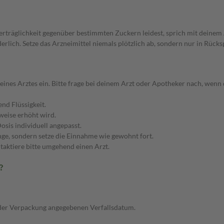
träglichkeit gegenüber bestimmten Zuckern leidest, sprich mit deinem 
ch. Setze das Arzneimittel niemals plötzlich ab, sondern nur in Rücksp
Arztes ein. Bitte frage bei deinem Arzt oder Apotheker nach, wenn du 
nd Flüssigkeit.
tweise erhöht wird.
sis individuell angepasst.
ge, sondern setze die Einnahme wie gewohnt fort.
ntaktiere bitte umgehend einen Arzt.
?
er Verpackung angegebenen Verfallsdatum.