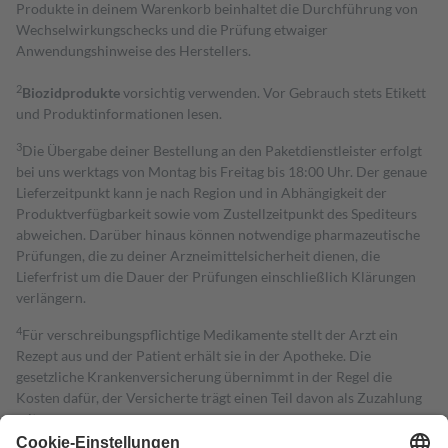
Produkte in deinem Warenkorb beinhaltet die Durchführung von
Wechselwirkungschecks und die Prüfung etwaiger
Anwendungshinweise des Herstellers.
2
Biozidprodukte
vorsichtig verwenden. Vor Gebrauch stets Etikett
und Produktinformationen lesen.
3
Die Übergabe deiner Bestellung an den Paketdienstleister erfolgt
bei uns werktags von Montag bis Freitag bis 18:00 Uhr. Der genaue
Lieferzeitpunkt kann je nach Region und in Abhängigkeit der
Produktverfügbarkeit sowie vom Zustellzeitpunkt des Spediteurs
abweichen. Darüber hinaus können notwendige pharmazeutische
Prüfungen, die zu deiner Arzneimittelsicherheit dienen, die
Lieferfrist um die Dauer der Prüfungen einschließlich Klärungen
verlängern.
4
Für verschreibungspflichtige Medikamente stellt der Arzt ein
Rezept aus und der Patient erhält sie in der Apotheke. Die
gesetzliche Krankenversicherung übernimmt in der Regel die
Kosten dafür, der Versicherte trägt einen Teil davon als Zuzahlung
mit.
Grundsätzlich leisten Mitglieder Zuzahlungen in Höhe von zehn