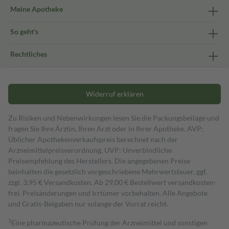
Meine Apotheke
So geht's
Rechtliches
Widerruf erklären
Zu Risiken und Nebenwirkungen lesen Sie die Packungsbeilage und
fragen Sie Ihre Ärztin, Ihren Arzt oder in Ihrer Apotheke. AVP:
Üblicher Apothekenverkaufspreis berechnet nach der
Arzneimittelpreisverordnung. UVP: Unverbindliche
Preisempfehlung des Herstellers. Die angegebenen Preise
beinhalten die gesetzlich vorgeschriebene Mehrwertsteuer, ggf.
zzgl. 3,95 € Versandkosten. Ab 29,00 € Bestell­wert versand­kosten­
frei. Preisänderungen und Irrtümer vorbehalten. Alle Angebote
und Gratis-Beigaben nur solange der Vorrat reicht.
1
Eine pharmazeutische Prüfung der Arzneimittel und sonstigen