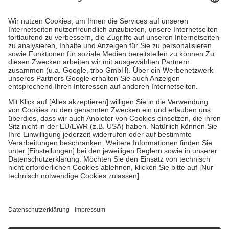
Prozent des Abgabepreises,
mindestens
jedoch
fünf Euro
und
höchstens zehn Euro.
Es sind jedoch nie mehr als die tatsächlichen
Kosten der Leistung zu entrichten.
Diese Regeln gelten grundsätzlich auch für Online-Apotheken.
Bei Heilmitteln und häuslicher Krankenpflege beträgt die
Zuzahlung zehn Prozent der Kosten sowie zehn Euro je
Verordnung.
Um das Engagement der Versicherten für ihre eigene Gesundheit zu
stärken und die besondere Stellung der Familie zu unterstützen,
fallen
keine Zuzahlungen
an bei:
• Kindern und Jugendlichen bis zum vollendeten 18. Lebensjahr
mit Ausnahme der Fahrkosten
• Untersuchungen zur Vorsorge und Früherkennung, die von der
GKV getragen werden
• empfohlenen Schutzimpfungen
• Harn- und Blutteststreifen
Wir nutzen Trusted Shops als unabhängigen Dienstleister für die
Einholung von Bewertungen. Trusted Shops hat Maßnahmen
getroffen, um sicherzustellen, dass es sich um echte Bewertungen
handelt. Mehr Informationen findest du hier: