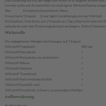
Die Dosierung wird in der Regel von Ihrem Arzt langsam erhöht und au
Formen sollte auf Arzneimittel mit niedrigerer Wirkstoffstärke umge
Wer
Einzeldosis
Gesamtdosis
Wann
Erwachsene
1 Kapsel
2-mal täglich
unabhängig von der Mahlzeit
Höchstdosis: Eine Dosis von 2 Kapseln pro Tag sollte nicht überschri
reduzieren oder den Dosierungsabstand verlängern. Ältere Patienten:
Wirkstoffe
Die angegebenen Mengen sind bezogen auf 1 Kapsel
Hilfsstoff
Pregabalin
300 mg
Hilfsstoff
Maisstärke
+
Hilfsstoff
Maisstärke, vorverkleistert
+
Hilfsstoff
Talkum
+
Hilfsstoff
Gelatine
+
Hilfsstoff
Titandioxid
+
Hilfsstoff
Natriumdodecylsulfat
+
Hilfsstoff
Eisen(III)-oxid
+
Hilfsstoff
Drucktinte, schwarz, propylenglycolhaltig
+
Aufbewahrung
Aufbewahrung