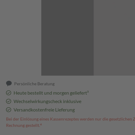
Abbildung kann abweichen
Persönliche Beratung
Heute bestellt und morgen geliefert³
Wechselwirkungscheck inklusive
Versandkostenfreie Lieferung
Bei der Einlösung eines Kassenrezeptes werden nur die gesetzlichen 
Rechnung gestellt.⁴