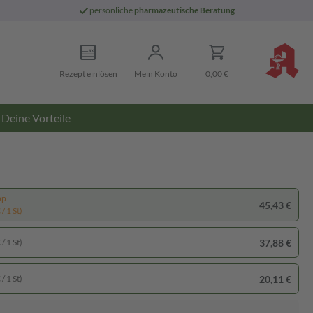
persönliche
pharmazeutische Beratung
Rezept einlösen
Mein Konto
0,00 €
Deine Vorteile
pp
45,43 €
/ 1 St)
37,88 €
/ 1 St)
20,11 €
/ 1 St)