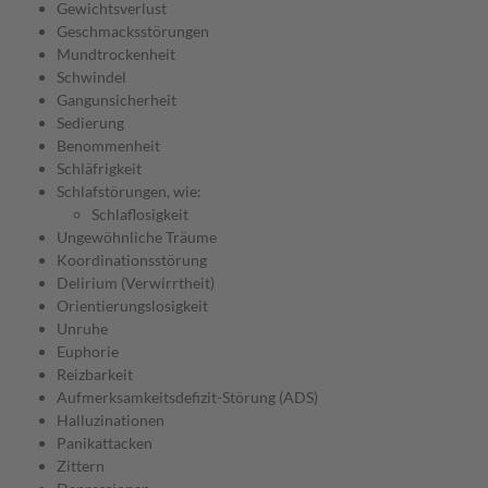
Gewichtsverlust
Geschmacksstörungen
Mundtrockenheit
Schwindel
Gangunsicherheit
Sedierung
Benommenheit
Schläfrigkeit
Schlafstörungen, wie:
Schlaflosigkeit
Ungewöhnliche Träume
Koordinationsstörung
Delirium (Verwirrtheit)
Orientierungslosigkeit
Unruhe
Euphorie
Reizbarkeit
Aufmerksamkeitsdefizit-Störung (ADS)
Halluzinationen
Panikattacken
Zittern