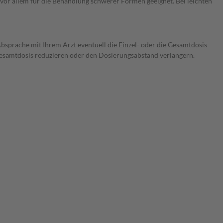
t vor allem für die Behandlung schwerer Formen geeignet. Bei leichten
Absprache mit Ihrem Arzt eventuell die Einzel- oder die Gesamtdosis
 Gesamtdosis reduzieren oder den Dosierungsabstand verlängern.