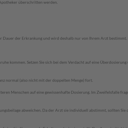
 Apotheker überschritten werden.
Dauer der Erkrankung und wird deshalb nur von Ihrem Arzt bestimmt. Pri
 Unruhe kommen. Setzen Sie sich bei dem Verdacht auf eine Überdosierun
z normal (also nicht mit der doppelten Menge) fort.
d älteren Menschen auf eine gewissenhafte Dosierung. Im Zweifelsfalle f
gsbeilage abweichen. Da der Arzt sie individuell abstimmt, sollten Si