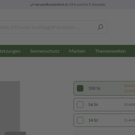
versandkostenfrei
ab 29 € und für E-Rezepte
letzungen
Sonnenschutz
Marken
Themenwelten
Sparti
100 St
(0,45 € 
56 St
(0,68 € 
14 St
(1,44 € 