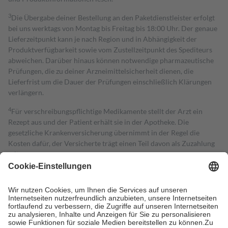
3
Die Übergabe deiner Bestellung an den Paketdienstleister erfolgt
bei uns werktags von Montag bis Freitag bis 18:00 Uhr. Der genaue
Lieferzeitpunkt kann je nach Region und in Abhängigkeit der
Produktverfügbarkeit sowie vom Zustellzeitpunkt des Spediteurs
abweichen. Darüber hinaus können notwendige pharmazeutische
Prüfungen, die zu deiner Arzneimittelsicherheit dienen, die
Lieferfrist um die Dauer der Prüfungen einschließlich Klärungen
verlängern.
4
Für verschreibungspflichtige Medikamente stellt der Arzt ein
Rezept aus und der Patient erhält sie in der Apotheke. Die
gesetzliche Krankenversicherung übernimmt in der Regel die
Kosten dafür, der Versicherte trägt einen Teil davon als Zuzahlung
mit.
Grundsätzlich leisten Mitglieder Zuzahlungen in Höhe von zehn
Prozent des Abgabepreises,
mindestens
jedoch
fünf Euro
und
höchstens zehn Euro.
Es sind jedoch nie mehr als die tatsächlichen
Kosten der Leistung zu entrichten.
Diese Regeln gelten grundsätzlich auch für Online-Apotheken.
Bei Heilmitteln und häuslicher Krankenpflege beträgt die