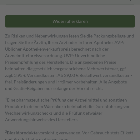
Widerruf erklären
Zu Risiken und Nebenwirkungen lesen Sie die Packungsbeilage und
fragen Sie Ihre Ärztin, Ihren Arzt oder in Ihrer Apotheke. AVP:
Üblicher Apothekenverkaufspreis berechnet nach der
Arzneimittelpreisverordnung. UVP: Unverbindliche
Preisempfehlung des Herstellers. Die angegebenen Preise
beinhalten die gesetzlich vorgeschriebene Mehrwertsteuer, ggf.
zzgl. 3,95 € Versandkosten. Ab 29,00 € Bestell­wert versand­kosten­
frei. Preisänderungen und Irrtümer vorbehalten. Alle Angebote
und Gratis-Beigaben nur solange der Vorrat reicht.
1
Eine pharmazeutische Prüfung der Arzneimittel und sonstigen
Produkte in deinem Warenkorb beinhaltet die Durchführung von
Wechselwirkungschecks und die Prüfung etwaiger
Anwendungshinweise des Herstellers.
2
Biozidprodukte
vorsichtig verwenden. Vor Gebrauch stets Etikett
und Produktinformationen lesen.