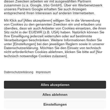
Zuzahlung zehn Prozent der Kosten sowie zehn Euro je
Verordnung.
Um das Engagement der Versicherten für ihre eigene Gesundheit zu
stärken und die besondere Stellung der Familie zu unterstützen,
fallen
keine Zuzahlungen
an bei:
• Kindern und Jugendlichen bis zum vollendeten 18. Lebensjahr
mit Ausnahme der Fahrkosten
• Untersuchungen zur Vorsorge und Früherkennung, die von der
GKV getragen werden
• empfohlenen Schutzimpfungen
• Harn- und Blutteststreifen
Wir nutzen Trusted Shops als unabhängigen Dienstleister für die
Einholung von Bewertungen. Trusted Shops hat Maßnahmen
getroffen, um sicherzustellen, dass es sich um echte Bewertungen
handelt. Mehr Informationen findest du hier:
https://help.etrusted.com/hc/de/articles/4419944605341
Einige Bilder und Inhalte wurden unter Zuhilfenahme künstlicher
Intelligenz erstellt.