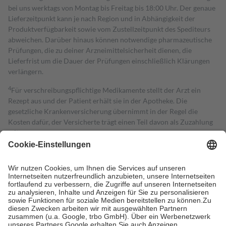
bei uns werktags von Montag bis Freitag bis 18:00 Uhr. Der genaue
Lieferzeitpunkt kann je nach Region und in Abhängigkeit der
Produktverfügbarkeit sowie vom Zustellzeitpunkt des Spediteurs
abweichen. Darüber hinaus können notwendige pharmazeutische
Prüfungen, die zu deiner Arzneimittelsicherheit dienen, die
Lieferfrist um die Dauer der Prüfungen einschließlich Klärungen
verlängern.
4
Für verschreibungspflichtige Medikamente stellt der Arzt ein
Rezept aus und der Patient erhält sie in der Apotheke. Die
gesetzliche Krankenversicherung übernimmt in der Regel die
Kosten dafür, der Versicherte trägt einen Teil davon als Zuzahlung
mit.
Grundsätzlich leisten Mitglieder Zuzahlungen in Höhe von zehn
Prozent des Abgabepreises,
mindestens
jedoch
fünf Euro
und
höchstens zehn Euro.
Es sind jedoch nie mehr als die tatsächlichen
Kosten der Leistung zu entrichten.
Diese Regeln gelten grundsätzlich auch für Online-Apotheken.
Bei Heilmitteln und häuslicher Krankenpflege beträgt die
Zuzahlung zehn Prozent der Kosten sowie zehn Euro je
Verordnung.