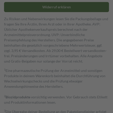
Widerruf erklären
Zu Risiken und Nebenwirkungen lesen Sie die Packungsbeilage und
fragen Sie Ihre Ärztin, Ihren Arzt oder in Ihrer Apotheke. AVP:
Üblicher Apothekenverkaufspreis berechnet nach der
Arzneimittelpreisverordnung. UVP: Unverbindliche
Preisempfehlung des Herstellers. Die angegebenen Preise
beinhalten die gesetzlich vorgeschriebene Mehrwertsteuer, ggf.
zzgl. 3,95 € Versandkosten. Ab 29,00 € Bestell­wert versand­kosten­
frei. Preisänderungen und Irrtümer vorbehalten. Alle Angebote
und Gratis-Beigaben nur solange der Vorrat reicht.
1
Eine pharmazeutische Prüfung der Arzneimittel und sonstigen
Produkte in deinem Warenkorb beinhaltet die Durchführung von
Wechselwirkungschecks und die Prüfung etwaiger
Anwendungshinweise des Herstellers.
2
Biozidprodukte
vorsichtig verwenden. Vor Gebrauch stets Etikett
und Produktinformationen lesen.
3
Die Übergabe deiner Bestellung an den Paketdienstleister erfolgt