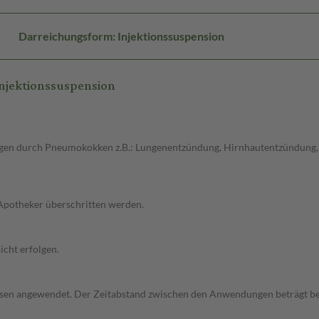
Darreichungsform: Injektionssuspension
njektionssuspension
en durch Pneumokokken z.B.: Lungenentzündung, Hirnhautentzündung, 
 Apotheker überschritten werden.
cht erfolgen.
n angewendet. Der Zeitabstand zwischen den Anwendungen beträgt bei 