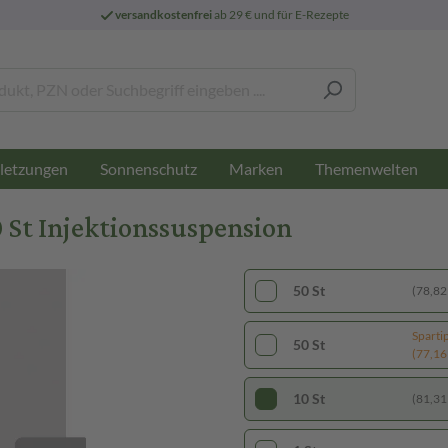
versandkostenfrei
ab 29 € und für E-Rezepte
letzungen
Sonnenschutz
Marken
Themenwelten
 St Injektionssuspension
50 St
(78,82 
Sparti
50 St
(77,16 
10 St
(81,31 