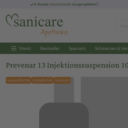
3
E-Rezept:
Heute bestellt,
morgen geliefert
Menü
Bestseller
Sparsets
Schmerzen & Ver
Prevenar 13 Injektionssuspension 10
Rezeptpflichtig
Kühlpflichtig
Reimport