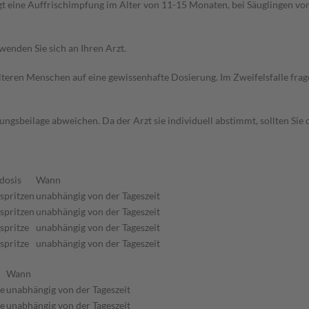
gt eine Auffrischimpfung im Alter von 11-15 Monaten, bei Säuglingen v
wenden Sie sich an Ihren Arzt.
d älteren Menschen auf eine gewissenhafte Dosierung. Im Zweifelsfalle f
gsbeilage abweichen. Da der Arzt sie individuell abstimmt, sollten Si
dosis
Wann
gspritzen
unabhängig von der Tageszeit
gspritzen
unabhängig von der Tageszeit
spritze
unabhängig von der Tageszeit
spritze
unabhängig von der Tageszeit
Wann
ze
unabhängig von der Tageszeit
ze
unabhängig von der Tageszeit