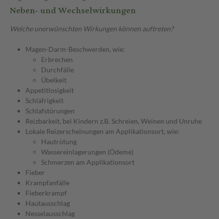
Neben- und Wechselwirkungen
Welche unerwünschten Wirkungen können auftreten?
Magen-Darm-Beschwerden, wie:
Erbrechen
Durchfälle
Übelkeit
Appetitlosigkeit
Schläfrigkeit
Schlafstörungen
Reizbarkeit, bei Kindern z.B. Schreien, Weinen und Unruhe
Lokale Reizerscheinungen am Applikationsort, wie:
Hautrötung
Wassereinlagerungen (Ödeme)
Schmerzen am Applikationsort
Fieber
Krampfanfälle
Fieberkrampf
Hautausschlag
Nesselausschlag