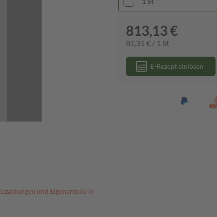
1 St
813,13 €
81,31 € / 1 St
E-Rezept einlösen
Zuzahlungen und Eigenanteile in