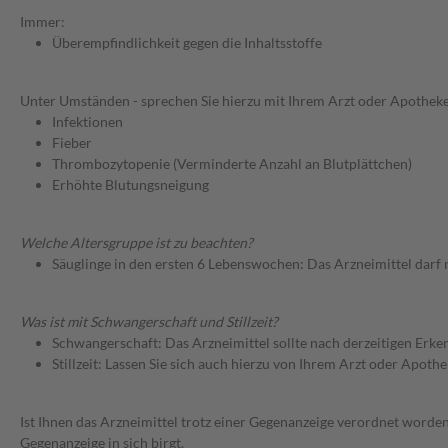
Immer:
Überempfindlichkeit gegen die Inhaltsstoffe
Unter Umständen - sprechen Sie hierzu mit Ihrem Arzt oder Apotheke
Infektionen
Fieber
Thrombozytopenie (Verminderte Anzahl an Blutplättchen)
Erhöhte Blutungsneigung
Welche Altersgruppe ist zu beachten?
Säuglinge in den ersten 6 Lebenswochen: Das Arzneimittel darf
Was ist mit Schwangerschaft und Stillzeit?
Schwangerschaft: Das Arzneimittel sollte nach derzeitigen Erk
Stillzeit: Lassen Sie sich auch hierzu von Ihrem Arzt oder Apothe
Ist Ihnen das Arzneimittel trotz einer Gegenanzeige verordnet worden
Gegenanzeige in sich birgt.