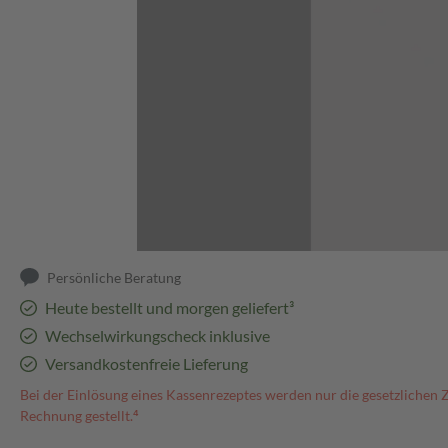
Abbildung kann abweichen
Persönliche Beratung
Heute bestellt und morgen geliefert³
Wechselwirkungscheck inklusive
Versandkostenfreie Lieferung
Bei der Einlösung eines Kassenrezeptes werden nur die gesetzlichen 
Rechnung gestellt.⁴