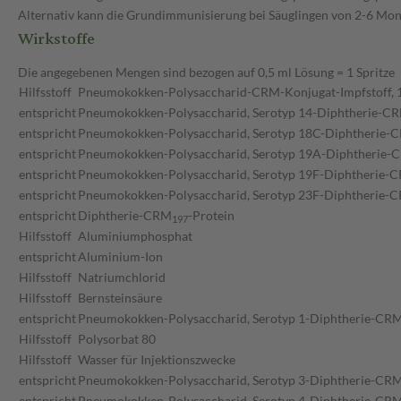
Alternativ kann die Grundimmunisierung bei Säuglingen von 2-6 Monat
Wirkstoffe
Die angegebenen Mengen sind bezogen auf 0,5 ml Lösung = 1 Spritze
Hilfsstoff
Pneumokokken-Polysaccharid-CRM-Konjugat-Impfstoff, 1
entspricht
Pneumokokken-Polysaccharid, Serotyp 14-Diphtherie-C
entspricht
Pneumokokken-Polysaccharid, Serotyp 18C-Diphtherie-
entspricht
Pneumokokken-Polysaccharid, Serotyp 19A-Diphtherie-
entspricht
Pneumokokken-Polysaccharid, Serotyp 19F-Diphtherie-
entspricht
Pneumokokken-Polysaccharid, Serotyp 23F-Diphtherie-
entspricht
Diphtherie-CRM
-Protein
1
9
7
Hilfsstoff
Aluminiumphosphat
entspricht
Aluminium-Ion
Hilfsstoff
Natriumchlorid
Hilfsstoff
Bernsteinsäure
entspricht
Pneumokokken-Polysaccharid, Serotyp 1-Diphtherie-CR
Hilfsstoff
Polysorbat 80
Hilfsstoff
Wasser für Injektionszwecke
entspricht
Pneumokokken-Polysaccharid, Serotyp 3-Diphtherie-CR
entspricht
Pneumokokken-Polysaccharid, Serotyp 4-Diphtherie-CR