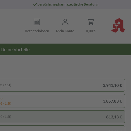
persönliche
pharmazeutische Beratung
Rezept einlösen
Mein Konto
0,00 €
Deine Vorteile
3.941,10 €
€ / 1 St)
pp
3.857,83 €
€ / 1 St)
813,13 €
€ / 1 St)