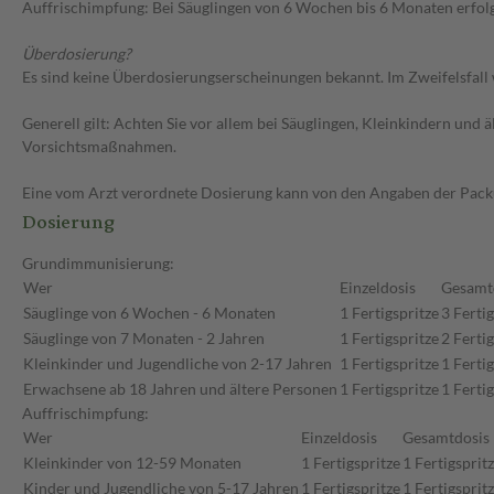
Auffrischimpfung: Bei Säuglingen von 6 Wochen bis 6 Monaten erfol
Überdosierung?
Es sind keine Überdosierungserscheinungen bekannt. Im Zweifelsfall 
Generell gilt: Achten Sie vor allem bei Säuglingen, Kleinkindern un
Vorsichtsmaßnahmen.
Eine vom Arzt verordnete Dosierung kann von den Angaben der Packun
Dosierung
Grundimmunisierung:
Wer
Einzeldosis
Gesamt
Säuglinge von 6 Wochen - 6 Monaten
1 Fertigspritze
3 Ferti
Säuglinge von 7 Monaten - 2 Jahren
1 Fertigspritze
2 Ferti
Kleinkinder und Jugendliche von 2-17 Jahren
1 Fertigspritze
1 Fertig
Erwachsene ab 18 Jahren und ältere Personen
1 Fertigspritze
1 Fertig
Auffrischimpfung:
Wer
Einzeldosis
Gesamtdosis
Kleinkinder von 12-59 Monaten
1 Fertigspritze
1 Fertigsprit
Kinder und Jugendliche von 5-17 Jahren
1 Fertigspritze
1 Fertigsprit